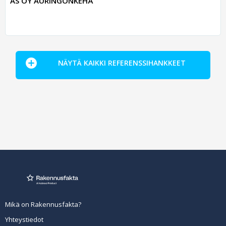
AS OY AURINGONKEHÄ
NÄYTÄ KAIKKI REFERENSSIHANKKEET
Mikä on Rakennusfakta?
Yhteystiedot