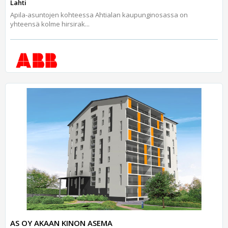
Lahti
Apila-asuntojen kohteessa Ahtialan kaupunginosassa on
yhteensä kolme hirsirak...
AS OY AKAAN KINON ASEMA