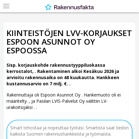
KIINTEISTÖJEN LVV-KORJAUKSET
ESPOON ASUNNOT OY
ESPOOSSA
Sisp. korjauskohde rakennustyyppiluokassa
kerrostalot, .
Rakentaminen alkoi Kesäkuu 2026 ja
arvioitu rakennusaika on 48 kuukautta. Hankkeen
kustannusarvio on 7 milj. €. .
Rakennuttaja oli Espoon Asunnot Oy .
Hankemuoto oli ei
määritelty. , ja Pasilan LVIS-Palvelut Oy valittiin LV-
urakoitsijaksi . .
Smart tehostaa ja nopeuttaa työtäsi. Smartista saat tiedon
kaikista Suomen rakennushankkeista ja työmaista.