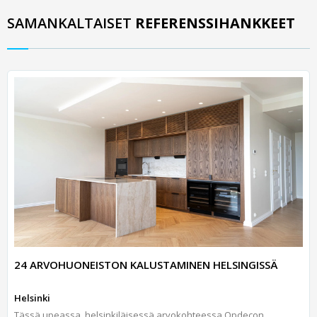
SAMANKALTAISET
REFERENSSIHANKKEET
24 ARVOHUONEISTON KALUSTAMINEN HELSINGISSÄ
Helsinki
Tässä upeassa, helsinkiläisessä arvokohteessa Opdecon