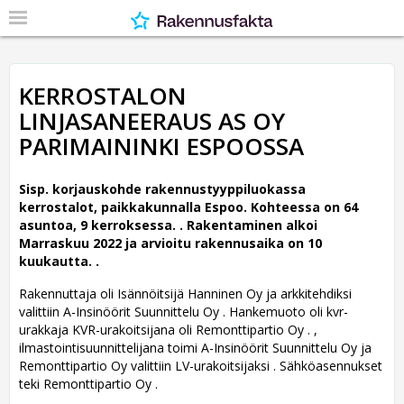
KERROSTALON
LINJASANEERAUS AS OY
PARIMAININKI ESPOOSSA
Sisp. korjauskohde rakennustyyppiluokassa
kerrostalot, paikkakunnalla Espoo. Kohteessa on 64
asuntoa, 9 kerroksessa. .
Rakentaminen alkoi
Marraskuu 2022 ja arvioitu rakennusaika on 10
kuukautta. .
Rakennuttaja oli Isännöitsijä Hanninen Oy ja arkkitehdiksi
valittiin A-Insinöörit Suunnittelu Oy .
Hankemuoto oli kvr-
urakkaja KVR-urakoitsijana oli Remonttipartio Oy . ,
ilmastointisuunnittelijana toimi A-Insinöörit Suunnittelu Oy ja
Remonttipartio Oy valittiin LV-urakoitsijaksi . Sähköasennukset
teki Remonttipartio Oy .