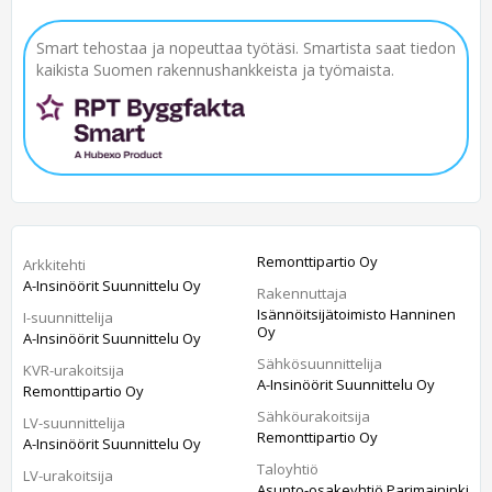
Smart tehostaa ja nopeuttaa työtäsi. Smartista saat tiedon
kaikista Suomen rakennushankkeista ja työmaista.
Remonttipartio Oy
Arkkitehti
A-Insinöörit Suunnittelu Oy
Rakennuttaja
Isännöitsijätoimisto Hanninen
I-suunnittelija
Oy
A-Insinöörit Suunnittelu Oy
Sähkösuunnittelija
KVR-urakoitsija
A-Insinöörit Suunnittelu Oy
Remonttipartio Oy
Sähköurakoitsija
LV-suunnittelija
Remonttipartio Oy
A-Insinöörit Suunnittelu Oy
Taloyhtiö
LV-urakoitsija
Asunto-osakeyhtiö Parimaininki