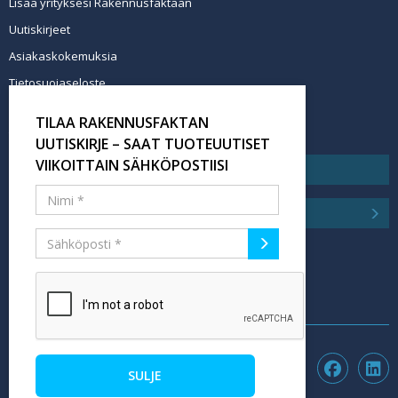
Lisää yrityksesi Rakennusfaktaan
Uutiskirjeet
Asiakaskokemuksia
Tietosuojaseloste
Newsletter info in English
TILAA RAKENNUSFAKTAN
Tilaa uutiskirje
UUTISKIRJE – SAAT TUOTEUUTISET
VIIKOITTAIN SÄHKÖPOSTIISI
SULJE