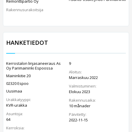
Remonttipartio Oy
Rakennusurakoitsija
HANKETIEDOT
Kerrostalon linjasaneeraus As
9
Oy Parimaininki Espoossa
Aloitus:
Maininkitie 20
Marraskuu 2022
02320 Espoo
Valmistuminen:
Uusimaa
Elokuu 2023
Urakkatyyppi:
Rakennusaika:
KVR-urakka
10 månader
Asuntoja:
Päivitetty:
64
2022-11-15
Kerroksia: