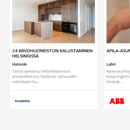
24 ARVOHUONEISTON KALUSTAMINEN
APILA-AS
HELSINGISSÄ
Helsinki
Lahti
Tässä upeassa, helsinkiläisessä
Apila-asunto
arvokohteessa Opdecon vahvuudet
kaupunginos
rakentajan ku...
hirsirak...