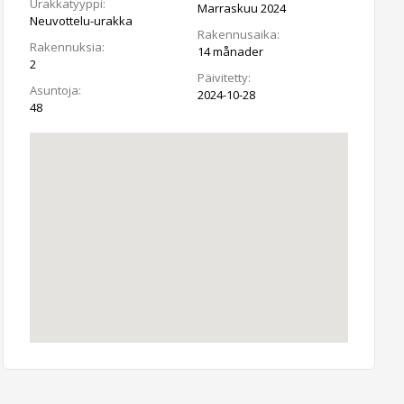
Urakkatyyppi:
Marraskuu 2024
Neuvottelu-urakka
Rakennusaika:
Rakennuksia:
14 månader
2
Päivitetty:
Asuntoja:
2024-10-28
48