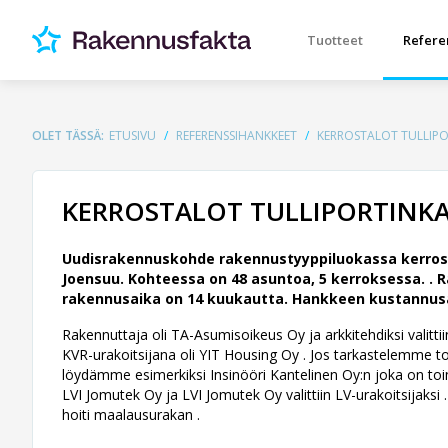
Tuotteet
Refere
OLET TÄSSÄ:
ETUSIVU
REFERENSSIHANKKEET
KERROSTALOT TULLIPO
KERROSTALOT TULLIPORTINKA
Uudisrakennuskohde rakennustyyppiluokassa kerros
Joensuu. Kohteessa on 48 asuntoa, 5 kerroksessa. .
R
rakennusaika on 14 kuukautta. Hankkeen kustannusarvi
Rakennuttaja oli TA-Asumisoikeus Oy ja arkkitehdiksi valittii
KVR-urakoitsijana oli YIT Housing Oy . Jos tarkastelemme tois
löydämme esimerkiksi Insinööri Kantelinen Oy:n joka on toimi
LVI Jomutek Oy ja LVI Jomutek Oy valittiin LV-urakoitsijak
hoiti maalausurakan .