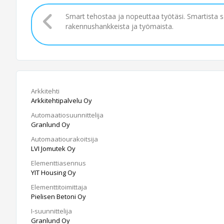
Smart tehostaa ja nopeuttaa työtäsi. Smartista 
rakennushankkeista ja työmaista.
Arkkitehti
Arkkitehtipalvelu Oy
Automaatiosuunnittelija
Granlund Oy
Automaatiourakoitsija
LVI Jomutek Oy
Elementtiasennus
YIT Housing Oy
Elementtitoimittaja
Pielisen Betoni Oy
I-suunnittelija
Granlund Oy