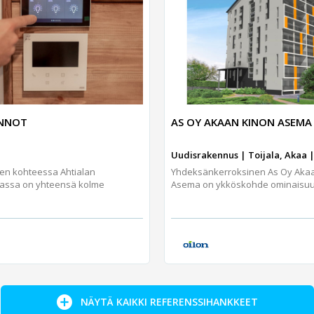
UNNOT
AS OY AKAAN KINON ASEMA
Uudisrakennus | Toijala, Akaa |
jen kohteessa Ahtialan
Yhdeksänkerroksinen As Oy Aka
assa on yhteensä kolme
Asema on ykköskohde ominaisuuks
NÄYTÄ KAIKKI REFERENSSIHANKKEET