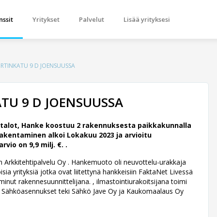
nssit
Yritykset
Palvelut
Lisää yrityksesi
RTINKATU 9 D JOENSUUSSA
TU 9 D JOENSUUSSA
talot, Hanke koostuu 2 rakennuksesta paikkakunnalla
akentaminen alkoi Lokakuu 2023 ja arvioitu
o on 9,9 milj. €. .
n Arkkitehtipalvelu Oy .
Hankemuoto oli neuvottelu-urakkaja
ia yrityksiä jotka ovat liitettynä hankkeisiin FaktaNet Livessä
nut rakennesuunnittelijana. , ilmastointiurakoitsijana toimi
si . Sähköasennukset teki Sähkö Jave Oy ja Kaukomaalaus Oy