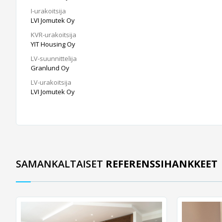
I-urakoitsija
LVI Jomutek Oy
KVR-urakoitsija
YIT Housing Oy
LV-suunnittelija
Granlund Oy
LV-urakoitsija
LVI Jomutek Oy
SAMANKALTAISET
REFERENSSIHANKKEET