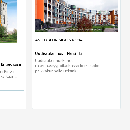
AS OY AURINGONKEHÄ
Uudisrakennus | Helsinki
Uudisrakennuskohde
 Ei tiedossa
rakennustyyppiluokassa kerrostalot,
paikkakunnalla Helsink...
an Kinon
iltaan...