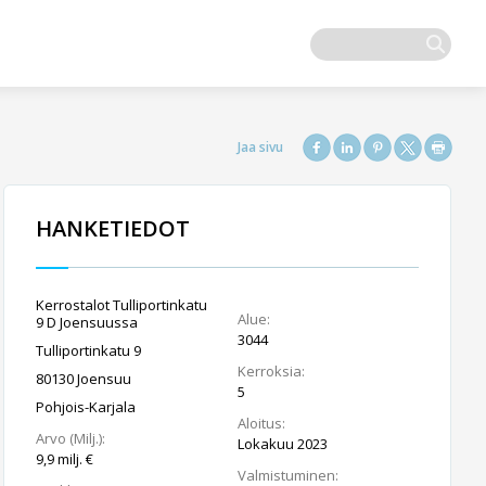
HANKETIEDOT
Kerrostalot Tulliportinkatu
Alue:
9 D Joensuussa
3044
Tulliportinkatu 9
Kerroksia:
80130 Joensuu
5
Pohjois-Karjala
Aloitus:
Arvo (Milj.):
Lokakuu 2023
9,9 milj. €
Valmistuminen: