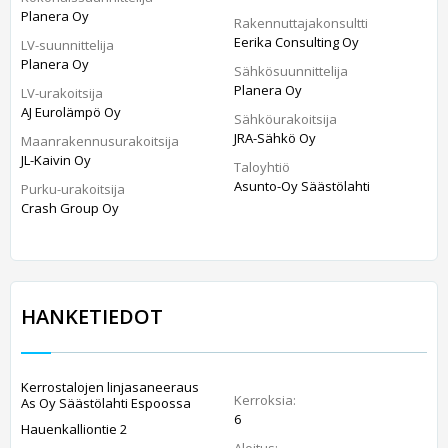
Planera Oy
Rakennuttajakonsultti
Eerika Consulting Oy
LV-suunnittelija
Planera Oy
Sähkösuunnittelija
Planera Oy
LV-urakoitsija
AJ Eurolämpö Oy
Sähköurakoitsija
JRA-Sähkö Oy
Maanrakennusurakoitsija
JL-Kaivin Oy
Taloyhtiö
Asunto-Oy Säästölahti
Purku-urakoitsija
Crash Group Oy
HANKETIEDOT
Kerrostalojen linjasaneeraus
Kerroksia:
As Oy Säästölahti Espoossa
6
Hauenkalliontie 2
Aloitus: