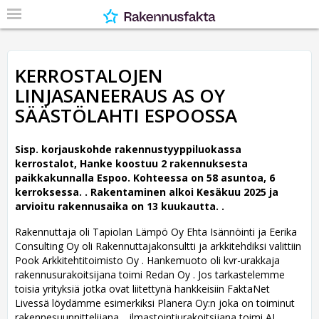
KERROSTALOJEN
LINJASANEERAUS AS OY
SÄÄSTÖLAHTI ESPOOSSA
Sisp. korjauskohde rakennustyyppiluokassa
kerrostalot, Hanke koostuu 2 rakennuksesta
paikkakunnalla Espoo. Kohteessa on 58 asuntoa, 6
kerroksessa. .
Rakentaminen alkoi Kesäkuu 2025 ja
arvioitu rakennusaika on 13 kuukautta. .
Rakennuttaja oli Tapiolan Lämpö Oy Ehta Isännöinti ja Eerika
Consulting Oy oli Rakennuttajakonsultti ja arkkitehdiksi valittiin
Pook Arkkitehtitoimisto Oy .
Hankemuoto oli kvr-urakkaja
rakennusurakoitsijana toimi Redan Oy . Jos tarkastelemme
toisia yrityksiä jotka ovat liitettynä hankkeisiin FaktaNet
Livessä löydämme esimerkiksi Planera Oy:n joka on toiminut
rakennesuunnittelijana. , ilmastointiurakoitsijana toimi AJ