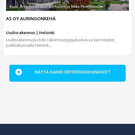
AS OY AURINGONKEHÄ
Uudisrakennus | Helsinki
Uudisrakennuskohde rakennustyyppiluokassa kerrostalot,
paikkakunnalla Helsink...
NÄYTÄ KAIKKI REFERENSSIHANKKEET