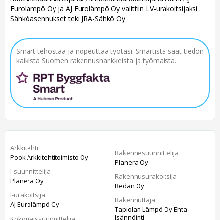
Eurolämpö Oy ja AJ Eurolämpö Oy valittiin LV-urakoitsijaksi .
Sähköasennukset teki JRA-Sähkö Oy .
Smart tehostaa ja nopeuttaa työtäsi. Smartista saat tiedon
kaikista Suomen rakennushankkeista ja työmaista.
Arkkitehti
Rakennesuunnittelija
Pook Arkkitehtitoimisto Oy
Planera Oy
I-suunnittelija
Rakennusurakoitsija
Planera Oy
Redan Oy
I-urakoitsija
Rakennuttaja
AJ Eurolämpö Oy
Tapiolan Lämpö Oy Ehta
Isännöinti
Kokonaissuunnittelija