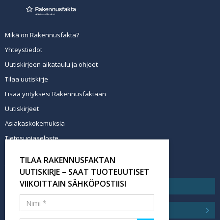
Mikä on Rakennusfakta?
Yhteystiedot
Uutiskirjeen aikataulu ja ohjeet
Tilaa uutiskirje
Lisää yrityksesi Rakennusfaktaan
Uutiskirjeet
Asiakaskokemuksia
Tietosuojaseloste
Newsletter info in English
TILAA RAKENNUSFAKTAN
Tilaa uutiskirje
UUTISKIRJE – SAAT TUOTEUUTISET
VIIKOITTAIN SÄHKÖPOSTIISI