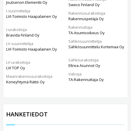
Joutsenon Elementti Oy
Sweco Finland Oy
I-suunnittelija
Rakennusurakoitsija
LVI-Toimisto Haapalainen Oy
Rakennuspetäjä Oy
Rakennuttaja
I-urakoitsija
TA-Asumisoikeus Oy
Bravida Finland Oy
Sähkösuunnittelija
LV-suunnittelija
Sähkösuunnittelu Kortemaa Oy
LVI-Toimisto Haapalainen Oy
Sähköurakoitsija
LV-urakoitsija
Eltrea Asunnot Oy
LVI TOP Oy
Valvoja
Maanrakennusurakoitsija
TA-Rakennuttaja Oy
Koneyhtymä Rättö Oy
HANKETIEDOT