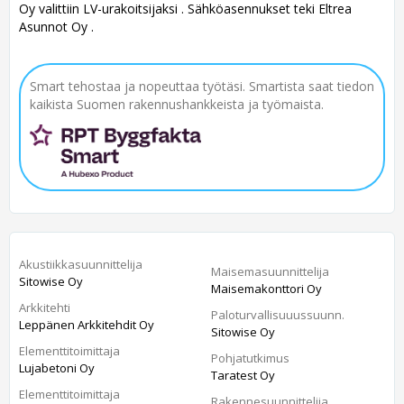
Oy valittiin LV-urakoitsijaksi . Sähköasennukset teki Eltrea
Asunnot Oy .
Smart tehostaa ja nopeuttaa työtäsi. Smartista saat tiedon
kaikista Suomen rakennushankkeista ja työmaista.
Akustiikkasuunnittelija
Maisemasuunnittelija
Sitowise Oy
Maisemakonttori Oy
Arkkitehti
Paloturvallisuuussuunn.
Leppänen Arkkitehdit Oy
Sitowise Oy
Elementtitoimittaja
Pohjatutkimus
Lujabetoni Oy
Taratest Oy
Elementtitoimittaja
Rakennesuunnittelija