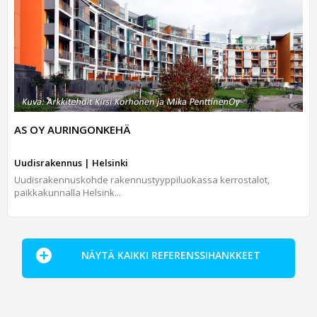
AS OY AURINGONKEHÄ
Uudisrakennus | Helsinki
Uudisrakennuskohde rakennustyyppiluokassa kerrostalot,
paikkakunnalla Helsink...
NÄYTÄ KAIKKI REFERENSSIHANKKEET