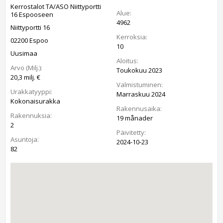
Kerrostalot TA/ASO Niittyportti
Alue:
16 Espooseen
4962
Niittyportti 16
Kerroksia:
02200 Espoo
10
Uusimaa
Aloitus:
Arvo (Milj.):
Toukokuu 2023
20,3 milj. €
Valmistuminen:
Urakkatyyppi:
Marraskuu 2024
Kokonaisurakka
Rakennusaika:
Rakennuksia:
19 månader
2
Päivitetty:
Asuntoja:
2024-10-23
82