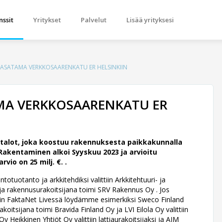
nssit
Yritykset
Palvelut
Lisää yrityksesi
ASATAMA VERKKOSAARENKATU ER HELSINKIIN
MA VERKKOSAARENKATU ER
alot, joka koostuu rakennuksesta paikkakunnalla
Rakentaminen alkoi Syyskuu 2023 ja arvioitu
io on 25 milj. €. .
tuotanto ja arkkitehdiksi valittiin Arkkitehtuuri- ja
a rakennusurakoitsijana toimi SRV Rakennus Oy . Jos
isiin FaktaNet Livessä löydämme esimerkiksi Sweco Finland
koitsijana toimi Bravida Finland Oy ja LVI Eilola Oy valittiin
 Heikkinen Yhtiöt Oy valittiin lattiaurakoitsijaksi ja AIM