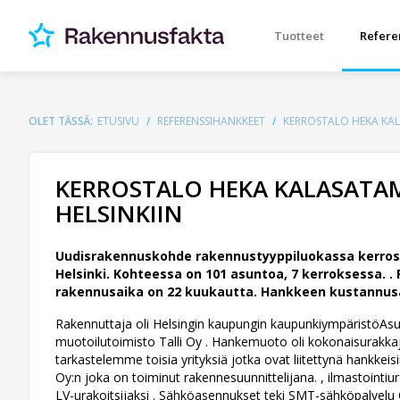
Tuotteet
Refere
OLET TÄSSÄ:
ETUSIVU
REFERENSSIHANKKEET
KERROSTALO HEKA KAL
KERROSTALO HEKA KALASATA
HELSINKIIN
Uudisrakennuskohde rakennustyyppiluokassa kerrost
Helsinki. Kohteessa on 101 asuntoa, 7 kerroksessa. .
rakennusaika on 22 kuukautta. Hankkeen kustannusarv
Rakennuttaja oli Helsingin kaupungin kaupunkiympäristöAsunto
muotoilutoimisto Talli Oy .
Hankemuoto oli kokonaisurakkaj
tarkastelemme toisia yrityksiä jotka ovat liitettynä hankke
Oy:n joka on toiminut rakennesuunnittelijana. , ilmastointiura
LV-urakoitsijaksi . Sähköasennukset teki SMT-sähköpalvelu Oy