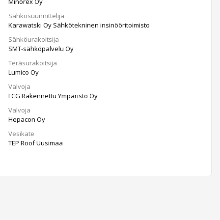
Minorex Oy
Sähkösuunnittelija
Karawatski Oy Sähkötekninen insinööritoimisto
Sähköurakoitsija
SMT-sähköpalvelu Oy
Teräsurakoitsija
Lumico Oy
Valvoja
FCG Rakennettu Ympäristö Oy
Valvoja
Hepacon Oy
Vesikate
TEP Roof Uusimaa