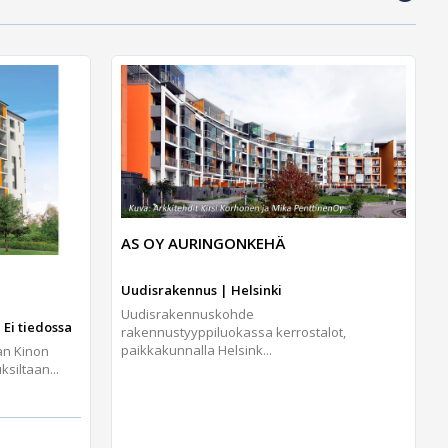
AS OY AURINGONKEHÄ
Uudisrakennus | Helsinki
Uudisrakennuskohde
 Ei tiedossa
rakennustyyppiluokassa kerrostalot,
paikkakunnalla Helsink...
an Kinon
iltaan...