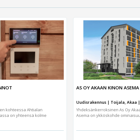
UNNOT
AS OY AKAAN KINON ASEMA
Uudisrakennus | Toijala, Akaa |
jen kohteessa Ahtialan
Yhdeksänkerroksinen As Oy Aka
assa on yhteensä kolme
Asema on ykköskohde ominaisuuks