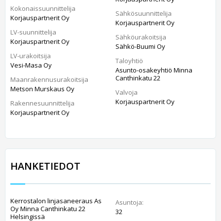
Kokonaissuunnittelija
Sähkösuunnittelija
Korjauspartnerit Oy
Korjauspartnerit Oy
LV-suunnittelija
Sähköurakoitsija
Korjauspartnerit Oy
Sähkö-Buumi Oy
LV-urakoitsija
Taloyhtiö
Vesi-Masa Oy
Asunto-osakeyhtiö Minna
Canthinkatu 22
Maanrakennusurakoitsija
Metson Murskaus Oy
Valvoja
Korjauspartnerit Oy
Rakennesuunnittelija
Korjauspartnerit Oy
HANKETIEDOT
Kerrostalon linjasaneeraus As
Asuntoja:
Oy Minna Canthinkatu 22
32
Helsingissä