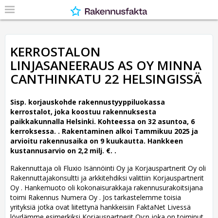
KERROSTALON
LINJASANEERAUS AS OY MINNA
CANTHINKATU 22 HELSINGISSÄ
Sisp. korjauskohde rakennustyyppiluokassa
kerrostalot, joka koostuu rakennuksesta
paikkakunnalla Helsinki. Kohteessa on 32 asuntoa, 6
kerroksessa. .
Rakentaminen alkoi Tammikuu 2025 ja
arvioitu rakennusaika on 9 kuukautta. Hankkeen
kustannusarvio on 2,2 milj. €. .
Rakennuttaja oli Fluxio Isännöinti Oy ja Korjauspartnerit Oy oli
Rakennuttajakonsultti ja arkkitehdiksi valittiin Korjauspartnerit
Oy .
Hankemuoto oli kokonaisurakkaja rakennusurakoitsijana
toimi Rakennus Numera Oy . Jos tarkastelemme toisia
yrityksiä jotka ovat liitettynä hankkeisiin FaktaNet Livessä
löydämme esimerkiksi Korjauspartnerit Oy:n joka on toiminut