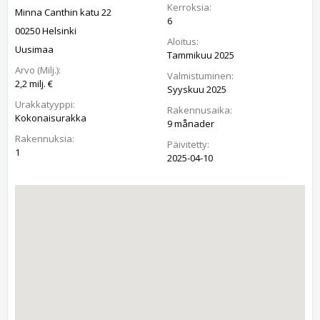
Kerroksia:
Minna Canthin katu 22
6
00250 Helsinki
Aloitus:
Uusimaa
Tammikuu 2025
Arvo (Milj.):
Valmistuminen:
2,2 milj. €
Syyskuu 2025
Urakkatyyppi:
Rakennusaika:
Kokonaisurakka
9 månader
Rakennuksia:
Päivitetty:
1
2025-04-10