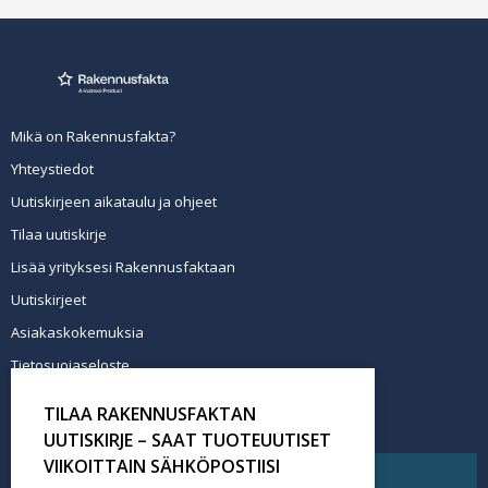
Mikä on Rakennusfakta?
Yhteystiedot
Uutiskirjeen aikataulu ja ohjeet
Tilaa uutiskirje
Lisää yrityksesi Rakennusfaktaan
Uutiskirjeet
Asiakaskokemuksia
Tietosuojaseloste
Newsletter info in English
TILAA RAKENNUSFAKTAN
Tilaa uutiskirje
UUTISKIRJE – SAAT TUOTEUUTISET
VIIKOITTAIN SÄHKÖPOSTIISI