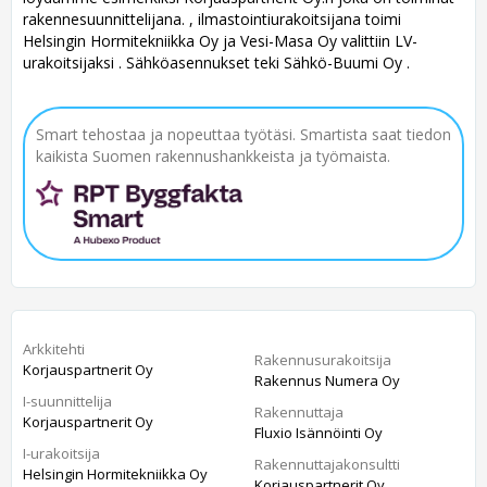
rakennesuunnittelijana. , ilmastointiurakoitsijana toimi
Helsingin Hormitekniikka Oy ja Vesi-Masa Oy valittiin LV-
urakoitsijaksi . Sähköasennukset teki Sähkö-Buumi Oy .
Smart tehostaa ja nopeuttaa työtäsi. Smartista saat tiedon
kaikista Suomen rakennushankkeista ja työmaista.
Arkkitehti
Rakennusurakoitsija
Korjauspartnerit Oy
Rakennus Numera Oy
I-suunnittelija
Rakennuttaja
Korjauspartnerit Oy
Fluxio Isännöinti Oy
I-urakoitsija
Rakennuttajakonsultti
Helsingin Hormitekniikka Oy
Korjauspartnerit Oy