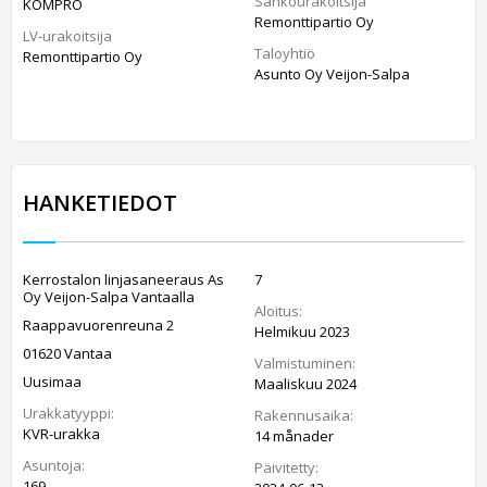
Sähköurakoitsija
KOMPRO
Remonttipartio Oy
LV-urakoitsija
Taloyhtiö
Remonttipartio Oy
Asunto Oy Veijon-Salpa
HANKETIEDOT
Kerrostalon linjasaneeraus As
7
Oy Veijon-Salpa Vantaalla
Aloitus:
Raappavuorenreuna 2
Helmikuu 2023
01620 Vantaa
Valmistuminen:
Uusimaa
Maaliskuu 2024
Urakkatyyppi:
Rakennusaika:
KVR-urakka
14 månader
Asuntoja:
Päivitetty:
169