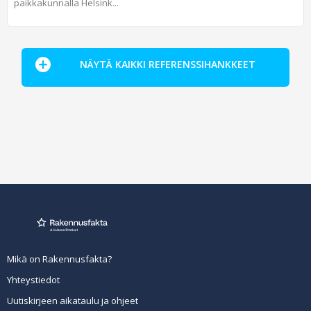
paikkakunnalla Helsink...
NÄYTÄ KAIKKI REFERENSSIHANKKEET
Mikä on Rakennusfakta?
Yhteystiedot
Uutiskirjeen aikataulu ja ohjeet