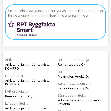
Smart tehostaa ja nopeuttaa työtäsi. Smartista saat tiedon
kaikista Suomen rakennushankkeista ja työmaista.
Arkkitehti
Rakennusurakoitsija
Arkkitehti- ja insinööritoimisto
Remonttipartio Oy
KOMPRO
Rakennuttaja
I-suunnittelija
Myyrmäen Huolto Oy
Arkkitehti- ja insinööritoimisto
Rakennuttajakonsultti
KOMPRO
Eerika Consulting Oy
KVR-urakoitsija
Sähkösuunnittelija
Remonttipartio Oy
Arkkitehti- ja insinööritoimisto
LV-suunnittelija
KOMPRO
Arkkitehti- ja insinööritoimisto