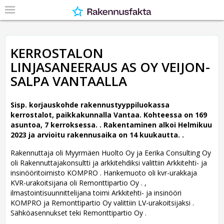
KERROSTALON
LINJASANEERAUS AS OY VEIJON-
SALPA VANTAALLA
Sisp. korjauskohde rakennustyyppiluokassa
kerrostalot, paikkakunnalla Vantaa. Kohteessa on 169
asuntoa, 7 kerroksessa. .
Rakentaminen alkoi Helmikuu
2023 ja arvioitu rakennusaika on 14 kuukautta. .
Rakennuttaja oli Myyrmäen Huolto Oy ja Eerika Consulting Oy
oli Rakennuttajakonsultti ja arkkitehdiksi valittiin Arkkitehti- ja
insinööritoimisto KOMPRO .
Hankemuoto oli kvr-urakkaja
KVR-urakoitsijana oli Remonttipartio Oy . ,
ilmastointisuunnittelijana toimi Arkkitehti- ja insinööri
KOMPRO ja Remonttipartio Oy valittiin LV-urakoitsijaksi .
Sähköasennukset teki Remonttipartio Oy .