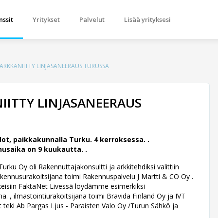
nssit
Yritykset
Palvelut
Lisää yrityksesi
ARKKANIITTY LINJASANEERAUS TURUSSA
IITTY LINJASANEERAUS
ot, paikkakunnalla Turku. 4 kerroksessa. .
usaika on 9 kuukautta. .
urku Oy oli Rakennuttajakonsultti ja arkkitehdiksi valittiin
akennusurakoitsijana toimi Rakennuspalvelu J Martti & CO Oy .
nkkeisiin FaktaNet Livessä löydämme esimerkiksi
a. , ilmastointiurakoitsijana toimi Bravida Finland Oy ja IVT
t teki Ab Pargas Ljus - Paraisten Valo Oy /Turun Sähkö ja