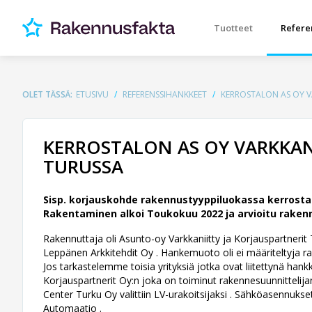
Tuotteet
Refere
OLET TÄSSÄ:
ETUSIVU
REFERENSSIHANKKEET
KERROSTALON AS OY V
KERROSTALON AS OY VARKKAN
TURUSSA
Sisp. korjauskohde rakennustyyppiluokassa kerrostal
Rakentaminen alkoi Toukokuu 2022 ja arvioitu rakenn
Rakennuttaja oli Asunto-oy Varkkaniitty ja Korjauspartnerit T
Leppänen Arkkitehdit Oy .
Hankemuoto oli ei määriteltyja r
Jos tarkastelemme toisia yrityksiä jotka ovat liitettynä ha
Korjauspartnerit Oy:n joka on toiminut rakennesuunnittelijan
Center Turku Oy valittiin LV-urakoitsijaksi . Sähköasennukse
Automaatio .