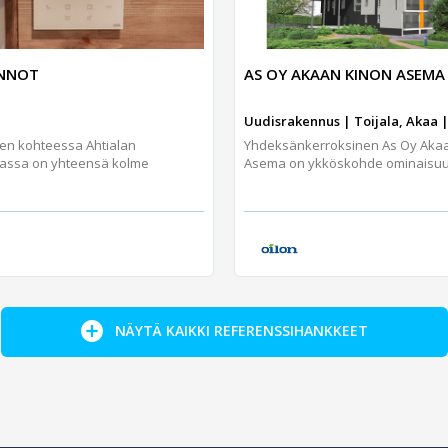
UNNOT
AS OY AKAAN KINON ASEMA
Uudisrakennus | Toijala, Akaa |
jen kohteessa Ahtialan
Yhdeksänkerroksinen As Oy Aka
assa on yhteensä kolme
Asema on ykköskohde ominaisuuks
NÄYTÄ KAIKKI REFERENSSIHANKKEET