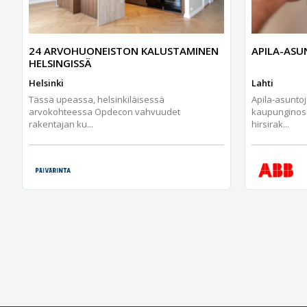
24 ARVOHUONEISTON KALUSTAMINEN
APILA-AS
HELSINGISSÄ
Helsinki
Lahti
Tässä upeassa, helsinkiläisessä
Apila-asunto
arvokohteessa Opdecon vahvuudet
kaupunginos
rakentajan ku...
hirsirak...