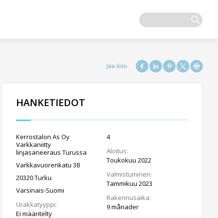
HANKETIEDOT
Kerrostalon As Oy
4
Varkkaniitty
Aloitus:
linjasaneeraus Turussa
Toukokuu 2022
Varkkavuorenkatu 38
Valmistuminen:
20320 Turku
Tammikuu 2023
Varsinais-Suomi
Rakennusaika:
Urakkatyyppi:
9 månader
Ei määritelty