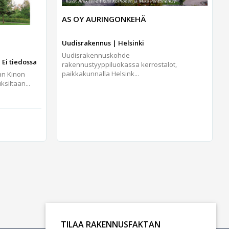
AS OY AURINGONKEHÄ
Uudisrakennus | Helsinki
Uudisrakennuskohde
 Ei tiedossa
rakennustyyppiluokassa kerrostalot,
paikkakunnalla Helsink...
an Kinon
iltaan...
TILAA RAKENNUSFAKTAN