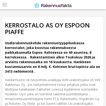
KERROSTALO AS OY ESPOON
PIAFFE
Uudisrakennuskohde rakennustyyppiluokassa
kerrostalot, joka koostuu rakennuksesta
paikkakunnalla Espoo. Kohteessa on 49 asuntoa, 8
kerroksessa. .
Rakentaminen alkoi Toukokuu 2026 ja
arvioitu rakennusaika on 16 kuukautta. Hankkeen
kustannusarvio on 8 milj. €. Kohteen bruttopinta-ala on
3413 neliömetriä .
Hankemuoto oli neuvottelu-urakkaja KVR-urakoitsijana oli SRV
Rakennus Oy . Jos tarkastelemme toisia yrityksiä jotka ovat
liitettynä hankkeisiin FaktaNet Livessä löydämme esimerkiksi
Nodetec Oy:n joka on toiminut rakennesuunnittelijana. ,
ilmastointisuunnittelijana toimi FCG Rakennettu Ympäristö Oy
ja Rototec Oy Etelä- ja Itä-Suomi valittiin LV-urakoitsijaksi .