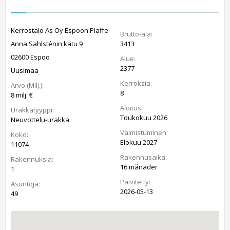
Kerrostalo As Oy Espoon Piaffe
Brutto-ala:
Anna Sahlsténin katu 9
3413
02600 Espoo
Alue:
2377
Uusimaa
Kerroksia:
Arvo (Milj.):
8
8 milj. €
Aloitus:
Urakkatyyppi:
Toukokuu 2026
Neuvottelu-urakka
Valmistuminen:
Koko:
Elokuu 2027
11074
Rakennusaika:
Rakennuksia:
16 månader
1
Päivitetty:
Asuntoja:
2026-05-13
49