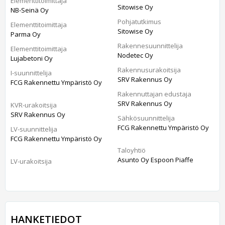
Elementtitoimittaja
Sitowise Oy
NB-Seinä Oy
Pohjatutkimus
Elementtitoimittaja
Sitowise Oy
Parma Oy
Rakennesuunnittelija
Elementtitoimittaja
Nodetec Oy
Lujabetoni Oy
Rakennusurakoitsija
I-suunnittelija
SRV Rakennus Oy
FCG Rakennettu Ympäristö Oy
Rakennuttajan edustaja
SRV Rakennus Oy
KVR-urakoitsija
SRV Rakennus Oy
Sähkösuunnittelija
FCG Rakennettu Ympäristö Oy
LV-suunnittelija
FCG Rakennettu Ympäristö Oy
Taloyhtiö
Asunto Oy Espoon Piaffe
LV-urakoitsija
HANKETIEDOT