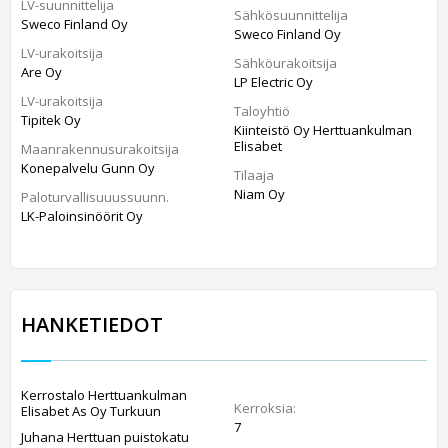
LV-suunnittelija
Sähkösuunnittelija
Sweco Finland Oy
Sweco Finland Oy
LV-urakoitsija
Sähköurakoitsija
Are Oy
LP Electric Oy
LV-urakoitsija
Taloyhtiö
Tipitek Oy
Kiinteistö Oy Herttuankulman
Elisabet
Maanrakennusurakoitsija
Konepalvelu Gunn Oy
Tilaaja
Niam Oy
Paloturvallisuuussuunn.
LK-Paloinsinöörit Oy
HANKETIEDOT
Kerrostalo Herttuankulman
Kerroksia:
Elisabet As Oy Turkuun
7
Juhana Herttuan puistokatu