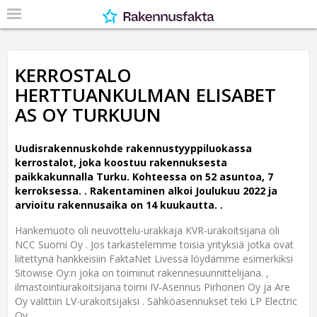
KERROSTALO
HERTTUANKULMAN ELISABET
AS OY TURKUUN
Uudisrakennuskohde rakennustyyppiluokassa
kerrostalot, joka koostuu rakennuksesta
paikkakunnalla Turku. Kohteessa on 52 asuntoa, 7
kerroksessa. .
Rakentaminen alkoi Joulukuu 2022 ja
arvioitu rakennusaika on 14 kuukautta. .
Hankemuoto oli neuvottelu-urakkaja KVR-urakoitsijana oli
NCC Suomi Oy . Jos tarkastelemme toisia yrityksiä jotka ovat
liitettynä hankkeisiin FaktaNet Livessä löydämme esimerkiksi
Sitowise Oy:n joka on toiminut rakennesuunnittelijana. ,
ilmastointiurakoitsijana toimi IV-Asennus Pirhonen Oy ja Are
Oy valittiin LV-urakoitsijaksi . Sähköasennukset teki LP Electric
Oy .