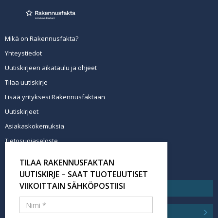
Mikä on Rakennusfakta?
Yhteystiedot
Uutiskirjeen aikataulu ja ohjeet
Tilaa uutiskirje
Lisää yrityksesi Rakennusfaktaan
Uutiskirjeet
Asiakaskokemuksia
Tietosuojaseloste
Newsletter info in English
TILAA RAKENNUSFAKTAN
Tilaa uutiskirje
UUTISKIRJE – SAAT TUOTEUUTISET
VIIKOITTAIN SÄHKÖPOSTIISI