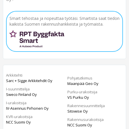
Smart tehostaa ja nopeuttaa työtäsi. Smartista saat tiedon
kaikista Suomen rakennushankkeista ja työmaista.
Arkkitehti
Pohjatutkimus
Sarc + Sigge Arkkitehdit Oy
Maanpää Geo Oy
I-suunnittelija
Purku-urakoitsija
Sweco Finland Oy
VS Purku Oy
I-urakoitsija
Rakennesuunnittelija
IV-Asennus Pirhonen Oy
Sitowise Oy
KVR-urakoitsija
Rakennusurakoitsija
NCC Suomi Oy
NCC Suomi Oy