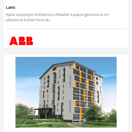
Lahti
Apila-asuntojen kohteessa Ahtialan kaupunginosassa on
yhteensä kolme hirsirak...