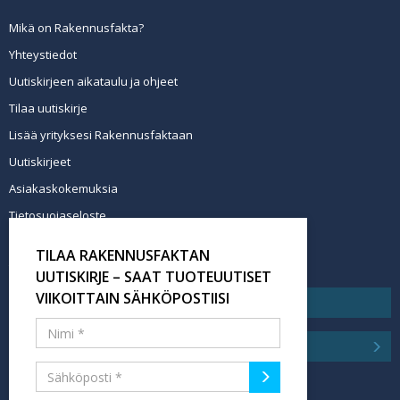
Mikä on Rakennusfakta?
Yhteystiedot
Uutiskirjeen aikataulu ja ohjeet
Tilaa uutiskirje
Lisää yrityksesi Rakennusfaktaan
Uutiskirjeet
Asiakaskokemuksia
Tietosuojaseloste
Newsletter info in English
TILAA RAKENNUSFAKTAN
Tilaa uutiskirje
UUTISKIRJE – SAAT TUOTEUUTISET
VIIKOITTAIN SÄHKÖPOSTIISI