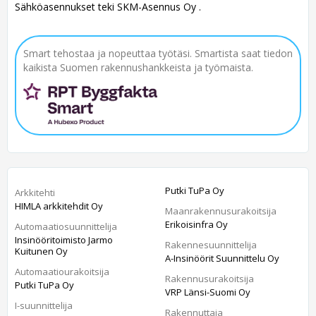
Sähköasennukset teki SKM-Asennus Oy .
Smart tehostaa ja nopeuttaa työtäsi. Smartista saat tiedon
kaikista Suomen rakennushankkeista ja työmaista.
Putki TuPa Oy
Arkkitehti
HIMLA arkkitehdit Oy
Maanrakennusurakoitsija
Erikoisinfra Oy
Automaatiosuunnittelija
Insinööritoimisto Jarmo
Rakennesuunnittelija
Kuitunen Oy
A-Insinöörit Suunnittelu Oy
Automaatiourakoitsija
Rakennusurakoitsija
Putki TuPa Oy
VRP Länsi-Suomi Oy
I-suunnittelija
Rakennuttaja