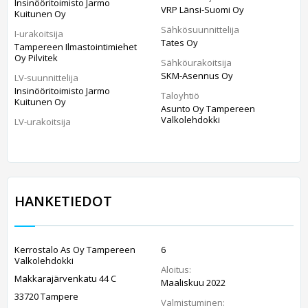
Insinööritoimisto Jarmo
VRP Länsi-Suomi Oy
Kuitunen Oy
Sähkösuunnittelija
I-urakoitsija
Tates Oy
Tampereen Ilmastointimiehet
Oy Pilvitek
Sähköurakoitsija
SKM-Asennus Oy
LV-suunnittelija
Insinööritoimisto Jarmo
Taloyhtiö
Kuitunen Oy
Asunto Oy Tampereen
Valkolehdokki
LV-urakoitsija
HANKETIEDOT
Kerrostalo As Oy Tampereen
6
Valkolehdokki
Aloitus:
Makkarajärvenkatu 44 C
Maaliskuu 2022
33720 Tampere
Valmistuminen: