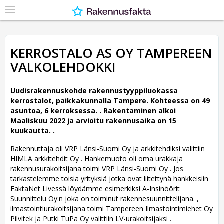
KERROSTALO AS OY TAMPEREEN
VALKOLEHDOKKI
Uudisrakennuskohde rakennustyyppiluokassa
kerrostalot, paikkakunnalla Tampere. Kohteessa on 49
asuntoa, 6 kerroksessa. .
Rakentaminen alkoi
Maaliskuu 2022 ja arvioitu rakennusaika on 15
kuukautta. .
Rakennuttaja oli VRP Länsi-Suomi Oy ja arkkitehdiksi valittiin
HIMLA arkkitehdit Oy .
Hankemuoto oli oma urakkaja
rakennusurakoitsijana toimi VRP Länsi-Suomi Oy . Jos
tarkastelemme toisia yrityksiä jotka ovat liitettynä hankkeisiin
FaktaNet Livessä löydämme esimerkiksi A-Insinöörit
Suunnittelu Oy:n joka on toiminut rakennesuunnittelijana. ,
ilmastointiurakoitsijana toimi Tampereen Ilmastointimiehet Oy
Pilvitek ja Putki TuPa Oy valittiin LV-urakoitsijaksi .