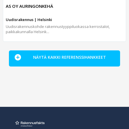
AS OY AURINGONKEHÄ
Uudisrakennus | Helsinki
Uudisrakennuskohde rakennustyyppiluokassa kerrostalot,
paikkakunnalla Helsink...
NÄYTÄ KAIKKI REFERENSSIHANKKEET