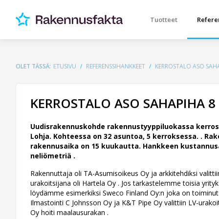
Tuotteet
Refere
OLET TÄSSÄ:
ETUSIVU
REFERENSSIHANKKEET
KERROSTALO ASO SAHA
KERROSTALO ASO SAHAPIHA 8
Uudisrakennuskohde rakennustyyppiluokassa kerrost
Lohja. Kohteessa on 32 asuntoa, 5 kerroksessa. .
Rake
rakennusaika on 15 kuukautta. Hankkeen kustannusarv
neliömetriä .
Rakennuttaja oli TA-Asumisoikeus Oy ja arkkitehdiksi valitti
urakoitsijana oli Hartela Oy . Jos tarkastelemme toisia yrityk
löydämme esimerkiksi Sweco Finland Oy:n joka on toiminut ra
Ilmastointi C Johnsson Oy ja K&T Pipe Oy valittiin LV-urak
Oy hoiti maalausurakan .