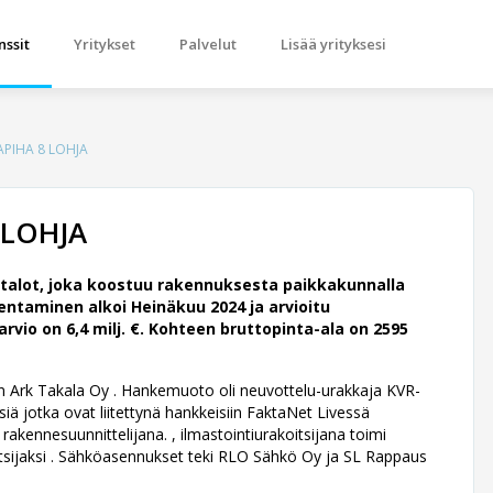
nssit
Yritykset
Palvelut
Lisää yrityksesi
PIHA 8 LOHJA
 LOHJA
alot, joka koostuu rakennuksesta paikkakunnalla
ntaminen alkoi Heinäkuu 2024 ja arvioitu
io on 6,4 milj. €. Kohteen bruttopinta-ala on 2595
in Ark Takala Oy .
Hankemuoto oli neuvottelu-urakkaja KVR-
siä jotka ovat liitettynä hankkeisiin FaktaNet Livessä
kennesuunnittelijana. , ilmastointiurakoitsijana toimi
oitsijaksi . Sähköasennukset teki RLO Sähkö Oy ja SL Rappaus