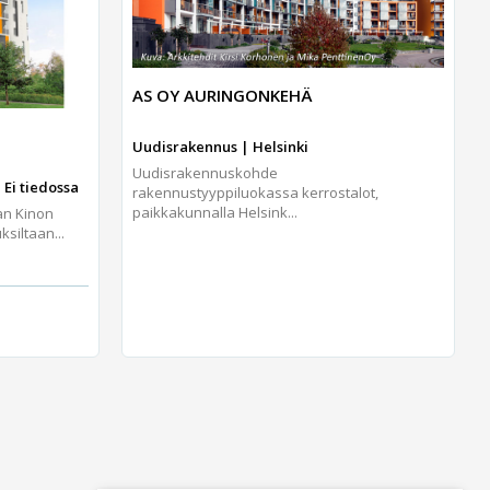
AS OY AURINGONKEHÄ
Uudisrakennus | Helsinki
Uudisrakennuskohde
 Ei tiedossa
rakennustyyppiluokassa kerrostalot,
paikkakunnalla Helsink...
an Kinon
iltaan...