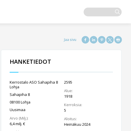
HANKETIEDOT
Kerrostalo ASO Sahapiha 8
2595
Lohja
Alue:
Sahapiha 8
1918
08100 Lohja
Kerroksia:
Uusimaa
5
Arvo (Milj.):
Aloitus:
6,4 milj. €
Heinäkuu 2024