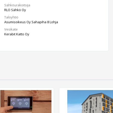
Sähköurakoitsija
RLO Sähkö Oy
Taloyhtiö
Asumisoikeus Oy Sahapiha 8 Lohja
Vesikate
Kerabit Katto Oy