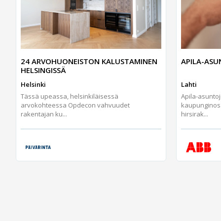
24 ARVOHUONEISTON KALUSTAMINEN
APILA-AS
HELSINGISSÄ
Helsinki
Lahti
Tässä upeassa, helsinkiläisessä
Apila-asunto
arvokohteessa Opdecon vahvuudet
kaupunginos
rakentajan ku...
hirsirak...