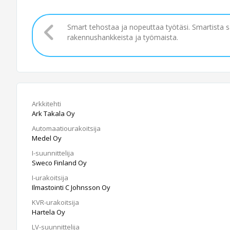
Smart tehostaa ja nopeuttaa työtäsi. Smartista 
rakennushankkeista ja työmaista.
Arkkitehti
Ark Takala Oy
Automaatiourakoitsija
Medel Oy
I-suunnittelija
Sweco Finland Oy
I-urakoitsija
Ilmastointi C Johnsson Oy
KVR-urakoitsija
Hartela Oy
LV-suunnittelija