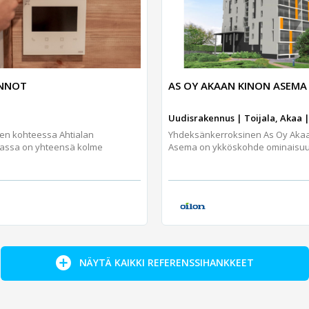
UNNOT
AS OY AKAAN KINON ASEMA
Uudisrakennus | Toijala, Akaa |
jen kohteessa Ahtialan
Yhdeksänkerroksinen As Oy Aka
assa on yhteensä kolme
Asema on ykköskohde ominaisuuks
NÄYTÄ KAIKKI REFERENSSIHANKKEET