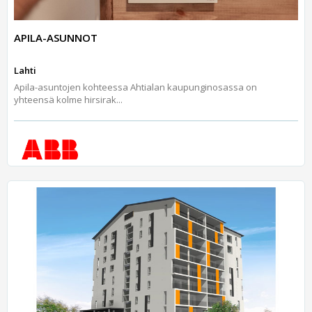
APILA-ASUNNOT
Lahti
Apila-asuntojen kohteessa Ahtialan kaupunginosassa on
yhteensä kolme hirsirak...