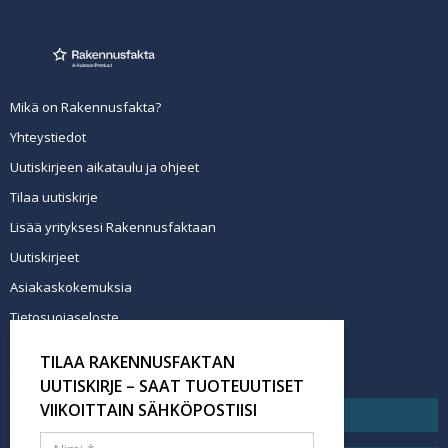
Mikä on Rakennusfakta?
Yhteystiedot
Uutiskirjeen aikataulu ja ohjeet
Tilaa uutiskirje
Lisää yrityksesi Rakennusfaktaan
Uutiskirjeet
Asiakaskokemuksia
Tietosuojaseloste
Newsletter info in English
TILAA RAKENNUSFAKTAN
Tilaa uutiskirje
UUTISKIRJE – SAAT TUOTEUUTISET
VIIKOITTAIN SÄHKÖPOSTIISI