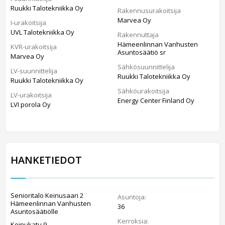
Ruukki Talotekniikka Oy
Rakennusurakoitsija
Marvea Oy
I-urakoitsija
UVL Talotekniikka Oy
Rakennuttaja
Hämeenlinnan Vanhusten
KVR-urakoitsija
Asuntosäätiö sr
Marvea Oy
Sähkösuunnittelija
LV-suunnittelija
Ruukki Talotekniikka Oy
Ruukki Talotekniikka Oy
Sähköurakoitsija
LV-urakoitsija
Energy Center Finland Oy
LVI porola Oy
HANKETIEDOT
Senioritalo Keinusaari 2
Asuntoja:
Hämeenlinnan Vanhusten
36
Asuntosäätiölle
Kerroksia:
Keinukatu 9