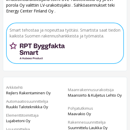
porola Oy valittiin LV-urakoitsijaksi . Sähköasennukset teki
Energy Center Finland Oy .
Smart tehostaa ja nopeuttaa työtäsi. Smartista saat tiedon
kaikista Suomen rakennushankkeista ja työmaista.
Arkkitehti
Maanrakennusurakoitsija
Rejlers Rakentaminen Oy
Maansiirto & Kuljetus Lehto Oy
Automaatiosuunnittelija
Ruukki Talotekniikka Oy
Pohjatutkimus
Maavakio Oy
Elementtitoimittaja
Lujabetoni Oy
Rakennesuunnittelija
Suunnittelu Laukka Oy
I-suunnittelija