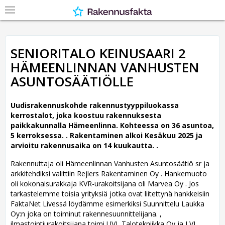
SENIORITALO KEINUSAARI 2
HÄMEENLINNAN VANHUSTEN
ASUNTOSÄÄTIÖLLE
Uudisrakennuskohde rakennustyyppiluokassa
kerrostalot, joka koostuu rakennuksesta
paikkakunnalla Hämeenlinna. Kohteessa on 36 asuntoa,
5 kerroksessa. .
Rakentaminen alkoi Kesäkuu 2025 ja
arvioitu rakennusaika on 14 kuukautta. .
Rakennuttaja oli Hämeenlinnan Vanhusten Asuntosäätiö sr ja
arkkitehdiksi valittiin Rejlers Rakentaminen Oy .
Hankemuoto
oli kokonaisurakkaja KVR-urakoitsijana oli Marvea Oy . Jos
tarkastelemme toisia yrityksiä jotka ovat liitettynä hankkeisiin
FaktaNet Livessä löydämme esimerkiksi Suunnittelu Laukka
Oy:n joka on toiminut rakennesuunnittelijana. ,
ilmastointiurakoitsijana toimi UVL Talotekniikka Oy ja LVI