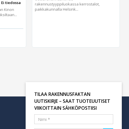
 Ei tiedossa
rakennustyyppiluokassa kerrostalot,
paikkakunnalla Helsink...
an Kinon
iltaan...
TILAA RAKENNUSFAKTAN
UUTISKIRJE – SAAT TUOTEUUTISET
VIIKOITTAIN SÄHKÖPOSTIISI
Tilaa uutiskirje