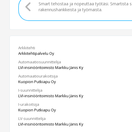
Smart tehostaa ja nopeuttaa työtäsi. Smartista 
rakennushankkeista ja työmaista.
Arkkitehti
Arkkitehtipalvelu Oy
Automaatiosuunnittelija
LVI-insinööritoimisto Markku Jänis Ky
Automaatiourakoitsija
Kuopion Putkiapu Oy
I-suunnittelija
LVI-insinööritoimisto Markku Jänis Ky
I-urakoitsija
Kuopion Putkiapu Oy
LV-suunnittelija
LVI-insinööritoimisto Markku Jänis Ky