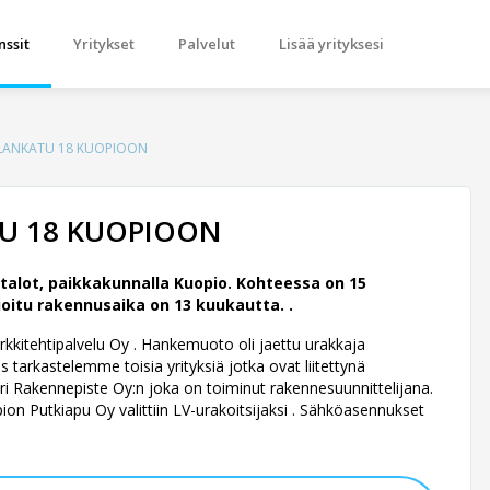
nssit
Yritykset
Palvelut
Lisää yrityksesi
LANKATU 18 KUOPIOON
U 18 KUOPIOON
alot, paikkakunnalla Kuopio. Kohteessa on 15
oitu rakennusaika on 13 kuukautta. .
Arkkitehtipalvelu Oy .
Hankemuoto oli jaettu urakkaja
tarkastelemme toisia yrityksiä jotka ovat liitettynä
i Rakennepiste Oy:n joka on toiminut rakennesuunnittelijana.
ion Putkiapu Oy valittiin LV-urakoitsijaksi . Sähköasennukset