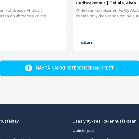
Uudisrakennus | Toijala, Akaa |
jen kohteessa Ahtialan
Yhdeksänkerroksinen As Oy Aka
assa on yhteensä kolme
Asema on ykköskohde ominaisuuks
NÄYTÄ KAIKKI REFERENSSIHANKKEET
nusfakta?
Lisää yrityksesi Rakennusfaktaan
Uutiskirjeet