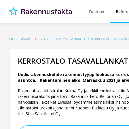
Tuotteet
Refere
OLET TÄSSÄ:
ETUSIVU
REFERENSSIHANKKEET
KERROSTALO TASAVAL
KERROSTALO TASAVALLANKAT
Uudisrakennuskohde rakennustyyppiluokassa kerrost
asuntoa, .
Rakentaminen alkoi Marraskuu 2021 ja arvi
Rakennuttaja oli Niiralan Kulma Oy ja arkkitehdiksi valittiin 
rakennusurakoitsijana toimi Rakennus Eero Reijonen Oy . Jos 
hankkeisiin FaktaNet Livessä löydämme esimerkiksi Insinöör
, ilmastointiurakoitsijana toimi Kuopion Putkiapu Oy ja Kuop
teki Siilin Sähkötiimi Oy .