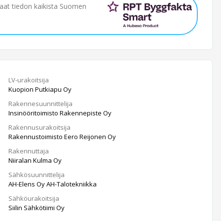
saat tiedon kaikista Suomen
LV-urakoitsija
Kuopion Putkiapu Oy
Rakennesuunnittelija
Insinööritoimisto Rakennepiste Oy
Rakennusurakoitsija
Rakennustoimisto Eero Reijonen Oy
Rakennuttaja
Niiralan Kulma Oy
Sähkösuunnittelija
AH-Elens Oy AH-Talotekniikka
Sähköurakoitsija
Siilin Sähkötiimi Oy