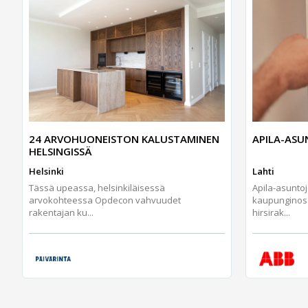
24 ARVOHUONEISTON KALUSTAMINEN
APILA-AS
HELSINGISSÄ
Helsinki
Lahti
Tässä upeassa, helsinkiläisessä
Apila-asunto
arvokohteessa Opdecon vahvuudet
kaupunginos
rakentajan ku...
hirsirak...