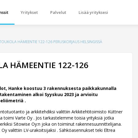
nssit
Yritykset
Palvelut
Lisää yrityksesi
TOUKOLA HÄMEENTIE 122-126 PERUSKORJAUS HELSINGISSÄ
A HÄMEENTIE 122-126
lot, Hanke koostuu 3 rakennuksesta paikkakunnalla
Rakentaminen alkoi Syyskuu 2023 ja arvioitu
eliömetriä .
tuotanto ja arkkitehdiksi valittiin Arkkitehtitoimisto Küttner
toimi Varte Oy . Jos tarkastelemme toisia yrityksiä jotka
rkiksi Sitowise Oy:n joka on toiminut rakennesuunnittelijana.
 Oy valittiin LV-urakoitsijaksi . Sähköasennukset teki Eltrea