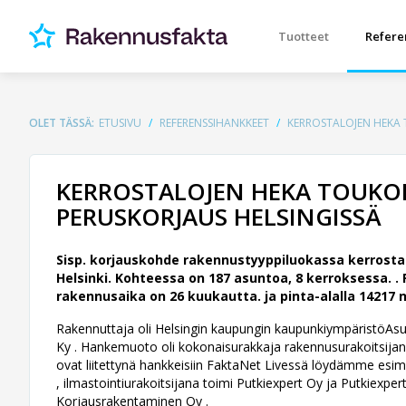
Tuotteet
Refere
OLET TÄSSÄ:
ETUSIVU
REFERENSSIHANKKEET
KERROSTALOJEN HEKA 
KERROSTALOJEN HEKA TOUKOL
PERUSKORJAUS HELSINGISSÄ
Sisp. korjauskohde rakennustyyppiluokassa kerrosta
Helsinki. Kohteessa on 187 asuntoa, 8 kerroksessa. .
rakennusaika on 26 kuukautta. ja pinta-alalla 14217 n
Rakennuttaja oli Helsingin kaupungin kaupunkiympäristöAsunto
Ky .
Hankemuoto oli kokonaisurakkaja rakennusurakoitsijana 
ovat liitettynä hankkeisiin FaktaNet Livessä löydämme esime
, ilmastointiurakoitsijana toimi Putkiexpert Oy ja Putkiexpert
Korjausrakentaminen Oy .