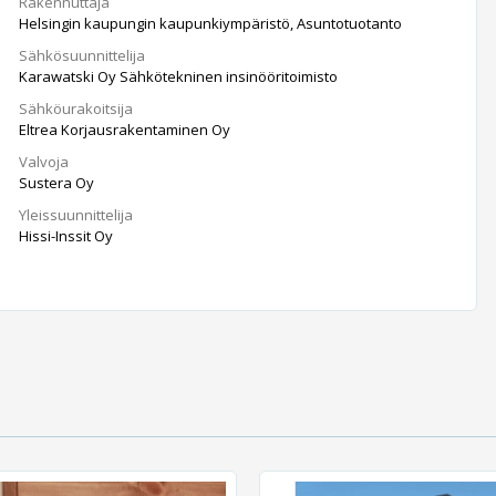
Rakennuttaja
Helsingin kaupungin kaupunkiympäristö, Asuntotuotanto
Sähkösuunnittelija
Karawatski Oy Sähkötekninen insinööritoimisto
Sähköurakoitsija
Eltrea Korjausrakentaminen Oy
Valvoja
Sustera Oy
Yleissuunnittelija
Hissi-Inssit Oy