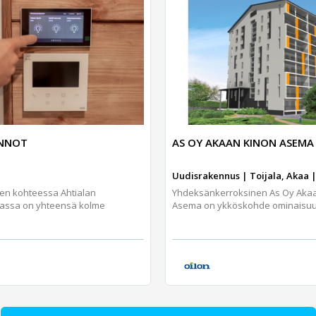
UNNOT
AS OY AKAAN KINON ASEMA
Uudisrakennus | Toijala, Akaa |
jen kohteessa Ahtialan
Yhdeksänkerroksinen As Oy Aka
assa on yhteensä kolme
Asema on ykköskohde ominaisuuks