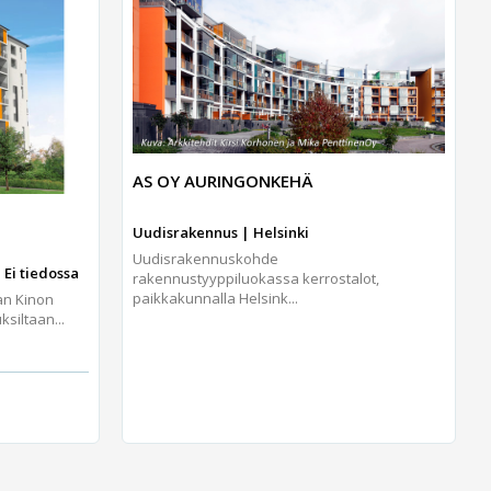
AS OY AURINGONKEHÄ
Uudisrakennus | Helsinki
Uudisrakennuskohde
 Ei tiedossa
rakennustyyppiluokassa kerrostalot,
paikkakunnalla Helsink...
an Kinon
iltaan...