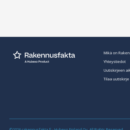
Mikä on Raken
Yhteystiedot
Uutiskirjeen ai
Tilaa uutiskirje
©2026 rakennusfakta.fi - Hubexo Finland Oy. All Rights Reserved.