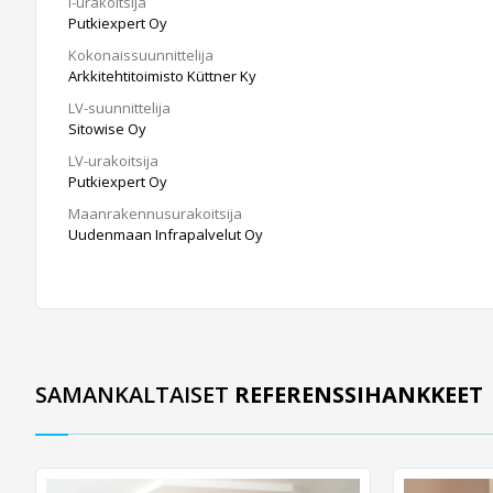
I-urakoitsija
Putkiexpert Oy
Kokonaissuunnittelija
Arkkitehtitoimisto Küttner Ky
LV-suunnittelija
Sitowise Oy
LV-urakoitsija
Putkiexpert Oy
Maanrakennusurakoitsija
Uudenmaan Infrapalvelut Oy
SAMANKALTAISET
REFERENSSIHANKKEET