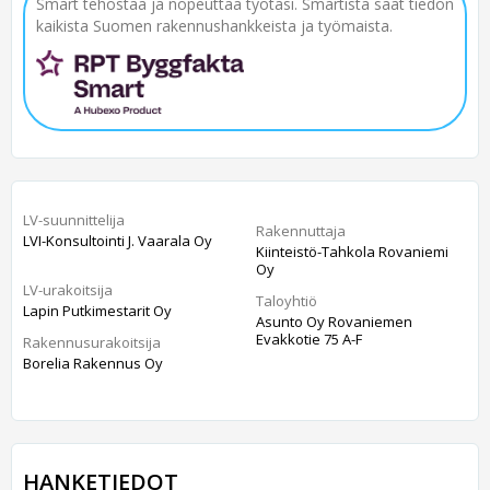
Smart tehostaa ja nopeuttaa työtäsi. Smartista saat tiedon
kaikista Suomen rakennushankkeista ja työmaista.
LV-suunnittelija
Rakennuttaja
LVI-Konsultointi J. Vaarala Oy
Kiinteistö-Tahkola Rovaniemi
Oy
LV-urakoitsija
Taloyhtiö
Lapin Putkimestarit Oy
Asunto Oy Rovaniemen
Evakkotie 75 A-F
Rakennusurakoitsija
Borelia Rakennus Oy
HANKETIEDOT