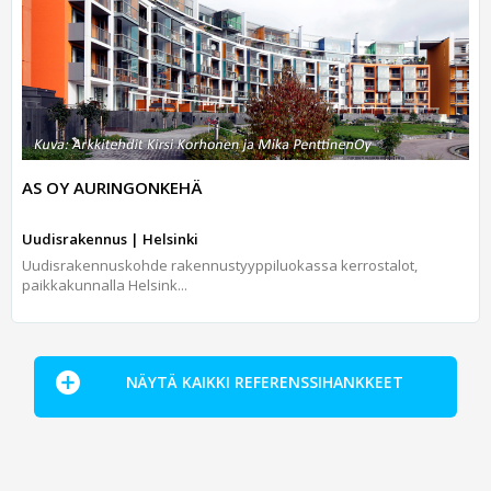
AS OY AURINGONKEHÄ
Uudisrakennus | Helsinki
Uudisrakennuskohde rakennustyyppiluokassa kerrostalot,
paikkakunnalla Helsink...
NÄYTÄ KAIKKI REFERENSSIHANKKEET