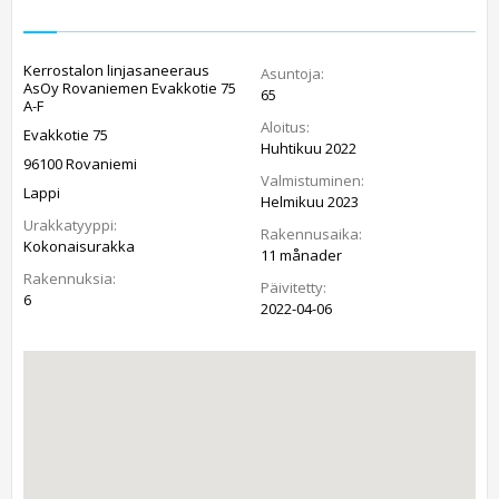
Kerrostalon linjasaneeraus
Asuntoja:
AsOy Rovaniemen Evakkotie 75
65
A-F
Aloitus:
Evakkotie 75
Huhtikuu 2022
96100 Rovaniemi
Valmistuminen:
Lappi
Helmikuu 2023
Urakkatyyppi:
Rakennusaika:
Kokonaisurakka
11 månader
Rakennuksia:
Päivitetty:
6
2022-04-06