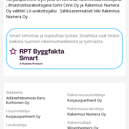
, ilmastointiurakoitsijana toimi Cervi Oy ja Rakennus Numera
Oy valittiin LV-urakoitsijaksi . Sähköasennukset teki Rakennus
Numera Oy .
Smart tehostaa ja nopeuttaa työtäsi. Smartista saat tiedon
kaikista Suomen rakennushankkeista ja työmaista.
Arkkitehti
Rakennesuunnittelija
Arkkitehtitoimisto Eero
Korjauspartnerit Oy
Korhonen Oy
Rakennusurakoitsija
I-suunnittelija
Rakennus Numera Oy
Korjauspartnerit Oy
Rakennuttaja
I-urakoitsija
Wisenheimers Oy