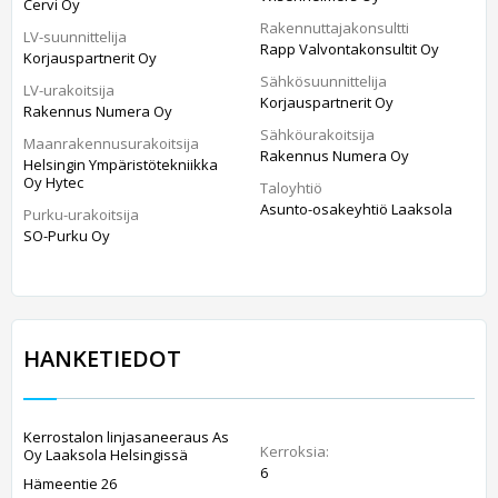
Cervi Oy
Rakennuttajakonsultti
LV-suunnittelija
Rapp Valvontakonsultit Oy
Korjauspartnerit Oy
Sähkösuunnittelija
LV-urakoitsija
Korjauspartnerit Oy
Rakennus Numera Oy
Sähköurakoitsija
Maanrakennusurakoitsija
Rakennus Numera Oy
Helsingin Ympäristötekniikka
Oy Hytec
Taloyhtiö
Asunto-osakeyhtiö Laaksola
Purku-urakoitsija
SO-Purku Oy
HANKETIEDOT
Kerrostalon linjasaneeraus As
Kerroksia:
Oy Laaksola Helsingissä
6
Hämeentie 26