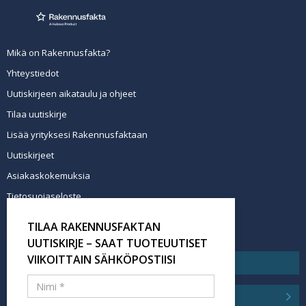
Mikä on Rakennusfakta?
Yhteystiedot
Uutiskirjeen aikataulu ja ohjeet
Tilaa uutiskirje
Lisää yrityksesi Rakennusfaktaan
Uutiskirjeet
Asiakaskokemuksia
Tietosuojaseloste
Newsletter info in English
TILAA RAKENNUSFAKTAN
Tilaa uutiskirje
UUTISKIRJE – SAAT TUOTEUUTISET
VIIKOITTAIN SÄHKÖPOSTIISI