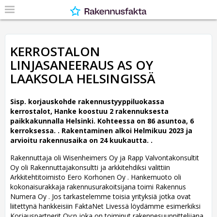
KERROSTALON
LINJASANEERAUS AS OY
LAAKSOLA HELSINGISSÄ
Sisp. korjauskohde rakennustyyppiluokassa
kerrostalot, Hanke koostuu 2 rakennuksesta
paikkakunnalla Helsinki. Kohteessa on 86 asuntoa, 6
kerroksessa. .
Rakentaminen alkoi Helmikuu 2023 ja
arvioitu rakennusaika on 24 kuukautta. .
Rakennuttaja oli Wisenheimers Oy ja Rapp Valvontakonsultit
Oy oli Rakennuttajakonsultti ja arkkitehdiksi valittiin
Arkkitehtitoimisto Eero Korhonen Oy .
Hankemuoto oli
kokonaisurakkaja rakennusurakoitsijana toimi Rakennus
Numera Oy . Jos tarkastelemme toisia yrityksiä jotka ovat
liitettynä hankkeisiin FaktaNet Livessä löydämme esimerkiksi
Korjauspartnerit Oy:n joka on toiminut rakennesuunnittelijana.