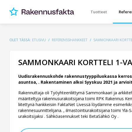
Tuotteet
Refere
OLET TÄSSÄ:
ETUSIVU
REFERENSSIHANKKEET
SAMMONKAARI KORTTEL
SAMMONKAARI KORTTELI 1-VA
Uudisrakennuskohde rakennustyyppiluokassa kerrosta
asuntoa, .
Rakentaminen alkoi Syyskuu 2021 ja arvioi
Rakennuttaja oli Työyhteenliittymä Sammonkaari ja arkkitehdi
määriteltyja rakennusurakoitsijana toimi RPK Rakennus Kemp
liitettynä hankkeisiin FaktaNet Livessä löydämme esimerki
rakennesuunnittelijana. , ilmastointiurakoitsijana toimi Ylä-
urakoitsijaksi . Sähköasennukset teki BetaSähkö Oy .