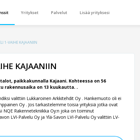
nssit
Yritykset
Palvelut
Lisää yrityksesi
I 1-VAIHE KAJAANIIN
IHE KAJAANIIN
lot, paikkakunnalla Kajaani. Kohteessa on 56
tu rakennusaika on 13 kuukautta. .
ksi valittiin Lukkaroinen Arkkitehdit Oy .
Hankemuoto oli ei
painen Oy . Jos tarkastelemme toisia yrityksiä jotka ovat
ksi NQE Rakennetekniikka Oy:n joka on toiminut
Savon LVI-Palvelu Oy ja Ylä-Savon LVI-Palvelu Oy valittiin LV-