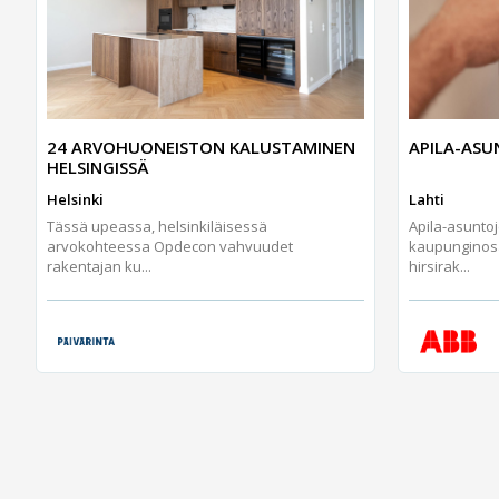
24 ARVOHUONEISTON KALUSTAMINEN
APILA-AS
HELSINGISSÄ
Helsinki
Lahti
Tässä upeassa, helsinkiläisessä
Apila-asunto
arvokohteessa Opdecon vahvuudet
kaupunginos
rakentajan ku...
hirsirak...