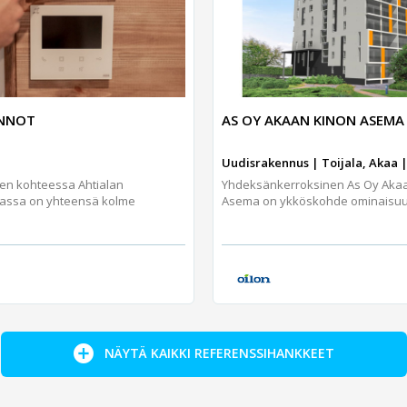
UNNOT
AS OY AKAAN KINON ASEMA
Uudisrakennus | Toijala, Akaa |
jen kohteessa Ahtialan
Yhdeksänkerroksinen As Oy Aka
assa on yhteensä kolme
Asema on ykköskohde ominaisuuks
NÄYTÄ KAIKKI REFERENSSIHANKKEET