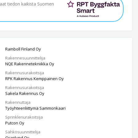
saat tiedon kaikista Suomen
Ramboll Finland Oy
Rakennesuunnittelija
NQE Rakennetekniikka Oy
Rakennusurakoitsija
RPK Rakennus Kemppainen Oy
Rakennusurakoitsija
Sakela Rakennus Oy
Rakennuttaja
Työyhteenliittymä Sammonkaari
Sprinkleriurakoitsija
Putcon Oy
Sähkösuunnittelija
Granlund Oy