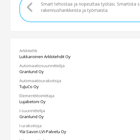
Smart tehostaa ja nopeuttaa työtäsi. Smartista 
rakennushankkeista ja työmaista.
Arkkitehti
Lukkaroinen Arkkitehdit Oy
Automaatiosuunnittelija
Granlund Oy
Automaatiourakoitsija
TuJuCo Oy
Elementtitoimittaja
Lujabetoni Oy
I-suunnittelija
Granlund Oy
I-urakoitsija
Ylä-Savon LVI-Palvelu Oy