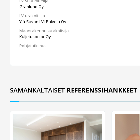
LV-suunnittelija
Granlund Oy
LV-urakoitsija
Ylä-Savon LVI-Palvelu Oy
Maanrakennusurakoitsija
Kuljetuspolar Oy
Pohjatutkimus
SAMANKALTAISET
REFERENSSIHANKKEET