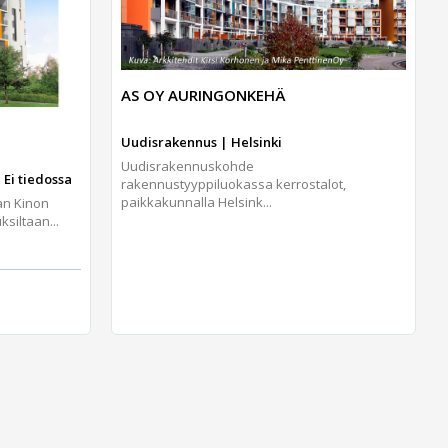
AS OY AURINGONKEHÄ
Uudisrakennus | Helsinki
Uudisrakennuskohde
 Ei tiedossa
rakennustyyppiluokassa kerrostalot,
paikkakunnalla Helsink...
an Kinon
iltaan...