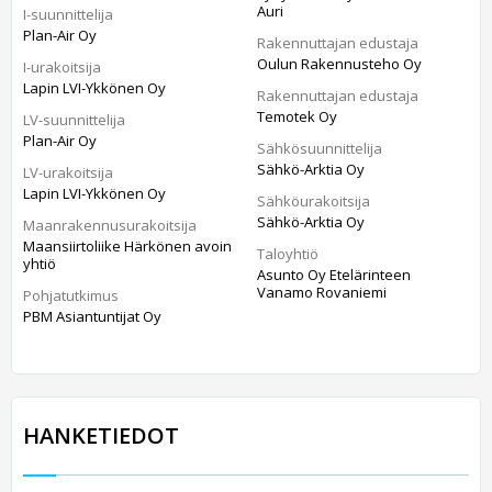
Auri
I-suunnittelija
Plan-Air Oy
Rakennuttajan edustaja
Oulun Rakennusteho Oy
I-urakoitsija
Lapin LVI-Ykkönen Oy
Rakennuttajan edustaja
Temotek Oy
LV-suunnittelija
Plan-Air Oy
Sähkösuunnittelija
Sähkö-Arktia Oy
LV-urakoitsija
Lapin LVI-Ykkönen Oy
Sähköurakoitsija
Sähkö-Arktia Oy
Maanrakennusurakoitsija
Maansiirtoliike Härkönen avoin
Taloyhtiö
yhtiö
Asunto Oy Etelärinteen
Vanamo Rovaniemi
Pohjatutkimus
PBM Asiantuntijat Oy
HANKETIEDOT