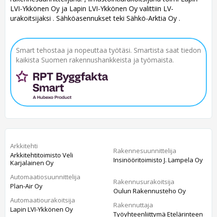
LVI-Ykkönen Oy ja Lapin LVI-Ykkönen Oy valittiin LV-
urakoitsijaksi . Sähköasennukset teki Sähkö-Arktia Oy .
Smart tehostaa ja nopeuttaa työtäsi. Smartista saat tiedon
kaikista Suomen rakennushankkeista ja työmaista.
Arkkitehti
Rakennesuunnittelija
Arkkitehtitoimisto Veli
Insinööritoimisto J. Lampela Oy
Karjalainen Oy
Automaatiosuunnittelija
Rakennusurakoitsija
Plan-Air Oy
Oulun Rakennusteho Oy
Automaatiourakoitsija
Rakennuttaja
Lapin LVI-Ykkönen Oy
Työyhteenliittymä Etelärinteen