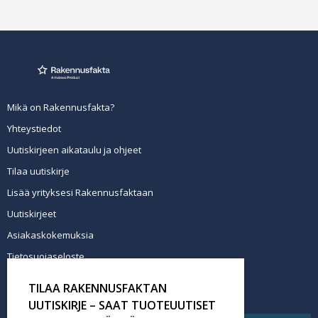
Mikä on Rakennusfakta?
Yhteystiedot
Uutiskirjeen aikataulu ja ohjeet
Tilaa uutiskirje
Lisää yrityksesi Rakennusfaktaan
Uutiskirjeet
Asiakaskokemuksia
Tietosuojaseloste
Newsletter info in English
TILAA RAKENNUSFAKTAN
Tilaa uutiskirje
UUTISKIRJE – SAAT TUOTEUUTISET