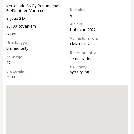
Kerrostalo As Oy Rovaniemen
Kerroksia:
Etelärinteen Vanamo
6
Siljotie 2 D
Aloitus:
96100 Rovaniemi
Huhtikuu 2022
Lappi
Valmistuminen:
Urakkatyyppi:
Elokuu 2023
Ei määritelty
Rakennusaika:
Asuntoja:
17 månader
47
Päivitetty:
Brutto-ala:
2022-03-25
2500