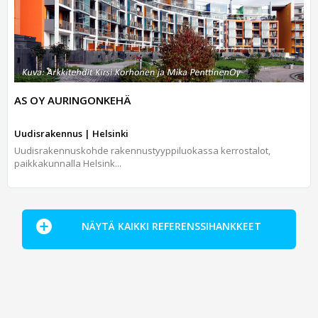
AS OY AURINGONKEHÄ
Uudisrakennus | Helsinki
Uudisrakennuskohde rakennustyyppiluokassa kerrostalot,
paikkakunnalla Helsink...
NÄYTÄ KAIKKI REFERENSSIHANKKEET