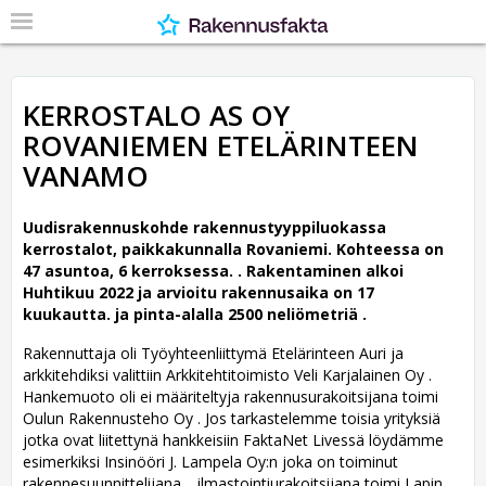
KERROSTALO AS OY
ROVANIEMEN ETELÄRINTEEN
VANAMO
Uudisrakennuskohde rakennustyyppiluokassa
kerrostalot, paikkakunnalla Rovaniemi. Kohteessa on
47 asuntoa, 6 kerroksessa. .
Rakentaminen alkoi
Huhtikuu 2022 ja arvioitu rakennusaika on 17
kuukautta. ja pinta-alalla 2500 neliömetriä .
Rakennuttaja oli Työyhteenliittymä Etelärinteen Auri ja
arkkitehdiksi valittiin Arkkitehtitoimisto Veli Karjalainen Oy .
Hankemuoto oli ei määriteltyja rakennusurakoitsijana toimi
Oulun Rakennusteho Oy . Jos tarkastelemme toisia yrityksiä
jotka ovat liitettynä hankkeisiin FaktaNet Livessä löydämme
esimerkiksi Insinööri J. Lampela Oy:n joka on toiminut
rakennesuunnittelijana. , ilmastointiurakoitsijana toimi Lapin