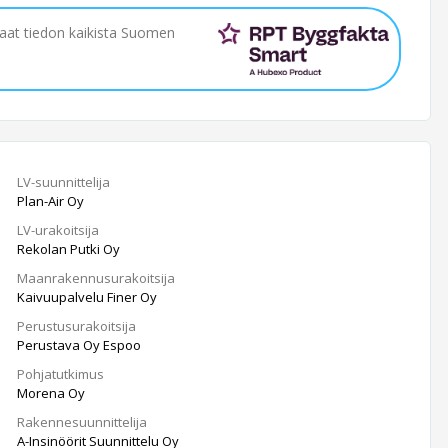
saat tiedon kaikista Suomen
LV-suunnittelija
Plan-Air Oy
LV-urakoitsija
Rekolan Putki Oy
Maanrakennusurakoitsija
Kaivuupalvelu Finer Oy
Perustusurakoitsija
Perustava Oy Espoo
Pohjatutkimus
Morena Oy
Rakennesuunnittelija
A-Insinöörit Suunnittelu Oy