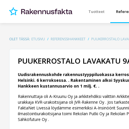
Tuotteet
Refere
OLET TÄSSÄ:
ETUSIVU
REFERENSSIHANKKEET
PUUKERROSTALO LAVAK
PUUKERROSTALO LAVAKATU 9A
Uudisrakennuskohde rakennustyyppiluokassa kerrost
Helsinki. 6 kerroksessa. .
Rakentaminen alkoi Syyskuu
Hankkeen kustannusarvio on 1 milj. €. .
Rakennuttaja oli A-Kruunu Oy ja arkkitehdiksi valittiin Arkkit
urakkaja KVR-urakoitsijana oli JVR-Rakenne Oy . Jos tarkastel
FaktaNet Livessä löydämme esimerkiksi A-Insinöörit Suunnit
ilmastointiurakoitsijana toimi Rekolan Putki Oy ja Rekolan Pu
Sähköfuture Oy .