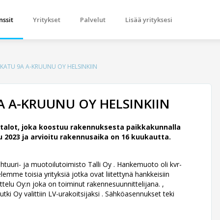
nssit
Yritykset
Palvelut
Lisää yrityksesi
ATU 9A A-KRUUNU OY HELSINKIIN
 A-KRUUNU OY HELSINKIIN
alot, joka koostuu rakennuksesta paikkakunnalla
 2023 ja arvioitu rakennusaika on 16 kuukautta.
ehtuuri- ja muotoilutoimisto Talli Oy .
Hankemuoto oli kvr-
emme toisia yrityksiä jotka ovat liitettynä hankkeisiin
telu Oy:n joka on toiminut rakennesuunnittelijana. ,
tki Oy valittiin LV-urakoitsijaksi . Sähköasennukset teki