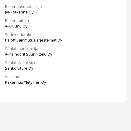
Rakennusurakoitsija
JVR-Rakenne Oy
Rakennuttaja
A-Kruunu Oy
Sprinkleriurakoitsija
Paloff Sammutusjärjestelmät Oy
Sähkösuunnittelija
A-Insinöörit Suunnittelu Oy
Sähköurakoitsija
Sähköfuture Oy
Vesikate
Rakennus Yletyinen Oy