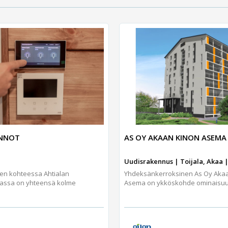
UNNOT
AS OY AKAAN KINON ASEMA
Uudisrakennus | Toijala, Akaa |
jen kohteessa Ahtialan
Yhdeksänkerroksinen As Oy Aka
assa on yhteensä kolme
Asema on ykköskohde ominaisuuks