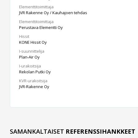
Elementtitoimittaja
JVR Rakenne Oy / Kauhajoen tehdas
Elementtitoimittaja
Perustava Elementti Oy
Hissit
KONE Hissit Oy
I-suunnittelija
Plan-Air Oy
I-urakoitsija
Rekolan Putki Oy
KVR-urakoitsija
JVR-Rakenne Oy
SAMANKALTAISET
REFERENSSIHANKKEET