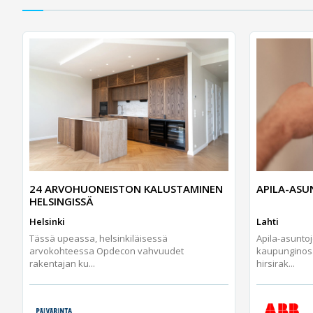
24 ARVOHUONEISTON KALUSTAMINEN
APILA-AS
HELSINGISSÄ
Helsinki
Lahti
Tässä upeassa, helsinkiläisessä
Apila-asunto
arvokohteessa Opdecon vahvuudet
kaupunginos
rakentajan ku...
hirsirak...