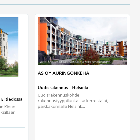
AS OY AURINGONKEHÄ
Uudisrakennus | Helsinki
Uudisrakennuskohde
 Ei tiedossa
rakennustyyppiluokassa kerrostalot,
paikkakunnalla Helsink...
an Kinon
iltaan...