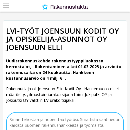
LVI-TYÖT JOENSUUN KODIT OY
JA OPISKELIJA-ASUNNOT OY
JOENSUUN ELLI
Uudisrakennuskohde rakennustyyppiluokassa
kerrostalot, .
Rakentaminen alkoi 01.03.2025 ja arvioitu
rakennusaika on 24 kuukautta. Hankkeen
kustannusarvio on 4 milj. €. .
Rakennuttaja oli Joensuun Ellin Kodit Oy .
Hankemuoto oli ei
määritelty. , ilmastointiurakoitsijana toimi Jokiputki OY ja
Jokiputki OY valittiin LV-urakoitsijaksi . .
Smart tehostaa ja nopeuttaa työtäsi. Smartista saat tiedon
kaikista Suomen rakennushankkeista ja työmaista.