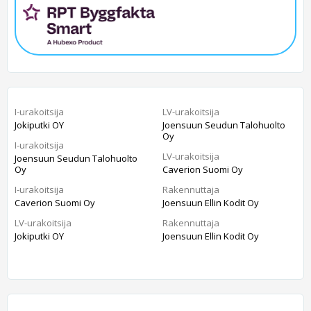
I-urakoitsija
LV-urakoitsija
Jokiputki OY
Joensuun Seudun Talohuolto
Oy
I-urakoitsija
LV-urakoitsija
Joensuun Seudun Talohuolto
Oy
Caverion Suomi Oy
I-urakoitsija
Rakennuttaja
Caverion Suomi Oy
Joensuun Ellin Kodit Oy
LV-urakoitsija
Rakennuttaja
Jokiputki OY
Joensuun Ellin Kodit Oy