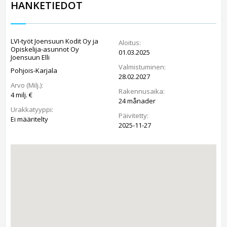
HANKETIEDOT
LVI-työt Joensuun Kodit Oy ja
Aloitus:
Opiskelija-asunnot Oy
01.03.2025
Joensuun Elli
Valmistuminen:
Pohjois-Karjala
28.02.2027
Arvo (Milj.):
Rakennusaika:
4 milj. €
24 månader
Urakkatyyppi:
Päivitetty:
Ei määritelty
2025-11-27