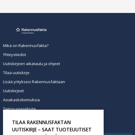
Mikä on Rakennusfakta?
Yhteystiedot
Uutiskirjeen aikataulu ja ohjeet
Tilaa uutiskirje
Lisää yrityksesi Rakennusfaktaan
Uutiskirjeet
Asiakaskokemuksia
Tietosuojaseloste
Newsletter info in English
TILAA RAKENNUSFAKTAN
Tilaa uutiskirje
UUTISKIRJE – SAAT TUOTEUUTISET