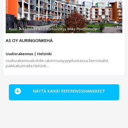
AS OY AURINGONKEHÄ
Uudisrakennus | Helsinki
Uudisrakennuskohde rakennustyyppiluokassa kerrostalot,
paikkakunnalla Helsink...
NÄYTÄ KAIKKI REFERENSSIHANKKEET