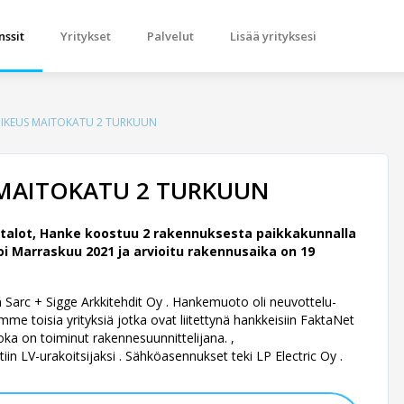
nssit
Yritykset
Palvelut
Lisää yrityksesi
OIKEUS MAITOKATU 2 TURKUUN
 MAITOKATU 2 TURKUUN
talot, Hanke koostuu 2 rakennuksesta paikkakunnalla
i Marraskuu 2021 ja arvioitu rakennusaika on 19
n Sarc + Sigge Arkkitehdit Oy .
Hankemuoto oli neuvottelu-
me toisia yrityksiä jotka ovat liitettynä hankkeisiin FaktaNet
ka on toiminut rakennesuunnittelijana. ,
iin LV-urakoitsijaksi . Sähköasennukset teki LP Electric Oy .