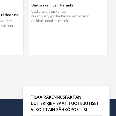
Uudisrakennus | Helsinki
Uudisrakennuskohde
 Ei tiedossa
rakennustyyppiluokassa kerrostalot,
paikkakunnalla Helsink...
an Kinon
iltaan...
TILAA RAKENNUSFAKTAN
UUTISKIRJE – SAAT TUOTEUUTISET
VIIKOITTAIN SÄHKÖPOSTIISI
Tilaa uutiskirje