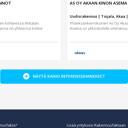
UNNOT
AS OY AKAAN KINON ASEMA
Uudisrakennus | Toijala, Akaa |
jen kohteessa Ahtialan
Yhdeksänkerroksinen As Oy Aka
assa on yhteensä kolme
Asema on ykköskohde ominaisuuks
NÄYTÄ KAIKKI REFERENSSIHANKKEET
nusfakta?
Lisää yrityksesi Rakennusfaktaan