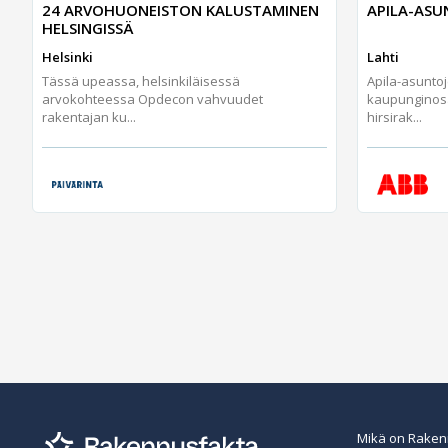
24 ARVOHUONEISTON KALUSTAMINEN
APILA-AS
HELSINGISSÄ
Helsinki
Lahti
Tässä upeassa, helsinkiläisessä
Apila-asunto
arvokohteessa Opdecon vahvuudet
kaupunginos
rakentajan ku...
hirsirak...
Mikä on Raken