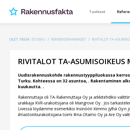
Tuotteet
Refere
OLET TÄSSÄ:
ETUSIVU
REFERENSSIHANKKEET
RIVITALOT TA-ASUMIS
RIVITALOT TA-ASUMISOIKEUS
Uudisrakennuskohde rakennustyyppiluokassa kerros
Turku. Kohteessa on 32 asuntoa, .
Rakentaminen alko
kuukautta. .
Rakennuttaja oli TA-Rakennuttaja Oy ja arkkitehdiksi valittii
urakkaja KVR-urakoitsijana oli Mangrove Oy . Jos tarkastelem
Livessä löydämme esimerkiksi Insinööri Kimmo Jylhä Oy:n jo
ilmastointiurakoitsijana toimi Ilma-Otamo Oy ja Are Oy valitt