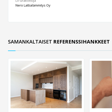
LV-urakoitsija
Nero Lattialämmitys Oy
SAMANKALTAISET
REFERENSSIHANKKEET