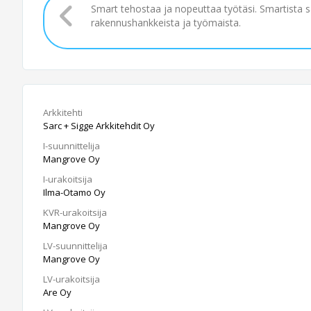
Smart tehostaa ja nopeuttaa työtäsi. Smartista 
rakennushankkeista ja työmaista.
Arkkitehti
Sarc + Sigge Arkkitehdit Oy
I-suunnittelija
Mangrove Oy
I-urakoitsija
Ilma-Otamo Oy
KVR-urakoitsija
Mangrove Oy
LV-suunnittelija
Mangrove Oy
LV-urakoitsija
Are Oy