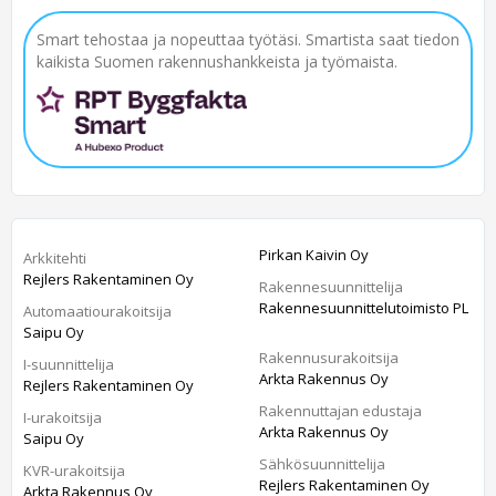
Smart tehostaa ja nopeuttaa työtäsi. Smartista saat tiedon
kaikista Suomen rakennushankkeista ja työmaista.
Pirkan Kaivin Oy
Arkkitehti
Rejlers Rakentaminen Oy
Rakennesuunnittelija
Rakennesuunnittelutoimisto PL
Automaatiourakoitsija
Saipu Oy
Rakennusurakoitsija
I-suunnittelija
Arkta Rakennus Oy
Rejlers Rakentaminen Oy
Rakennuttajan edustaja
I-urakoitsija
Arkta Rakennus Oy
Saipu Oy
Sähkösuunnittelija
KVR-urakoitsija
Rejlers Rakentaminen Oy
Arkta Rakennus Oy