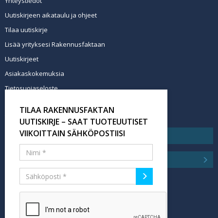
Yhteystiedot
Uutiskirjeen aikataulu ja ohjeet
Tilaa uutiskirje
Lisää yrityksesi Rakennusfaktaan
Uutiskirjeet
Asiakaskokemuksia
Tietosuojaseloste
Newsletter info in English
TILAA RAKENNUSFAKTAN
Tilaa uutiskirje
UUTISKIRJE – SAAT TUOTEUUTISET
VIIKOITTAIN SÄHKÖPOSTIISI