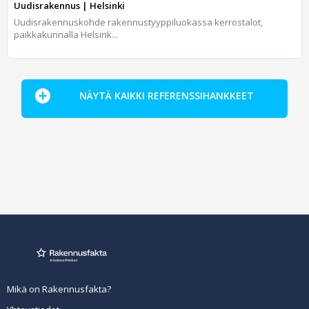
Uudisrakennus | Helsinki
Uudisrakennuskohde rakennustyyppiluokassa kerrostalot,
paikkakunnalla Helsink...
NÄYTÄ KAIKKI REFERENSSIHANKKEET
Mikä on Rakennusfakta?