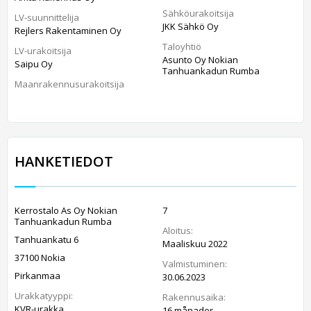
Sähköurakoitsija
LV-suunnittelija
JKK Sähkö Oy
Rejlers Rakentaminen Oy
Taloyhtiö
LV-urakoitsija
Asunto Oy Nokian
Saipu Oy
Tanhuankadun Rumba
Maanrakennusurakoitsija
HANKETIEDOT
Kerrostalo As Oy Nokian
7
Tanhuankadun Rumba
Aloitus:
Tanhuankatu 6
Maaliskuu 2022
37100 Nokia
Valmistuminen:
Pirkanmaa
30.06.2023
Urakkatyyppi:
Rakennusaika:
KVR-urakka
16 månader