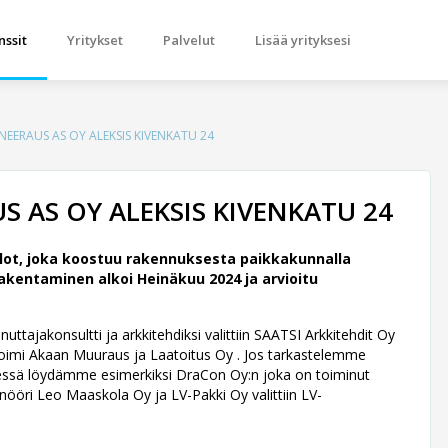
nssit
Yritykset
Palvelut
Lisää yrityksesi
EERAUS AS OY ALEKSIS KIVENKATU 24
 AS OY ALEKSIS KIVENKATU 24
lot, joka koostuu rakennuksesta paikkakunnalla
akentaminen alkoi Heinäkuu 2024 ja arvioitu
ttajakonsultti ja arkkitehdiksi valittiin SAATSI Arkkitehdit Oy
oimi Akaan Muuraus ja Laatoitus Oy . Jos tarkastelemme
 Livessä löydämme esimerkiksi DraCon Oy:n joka on toiminut
sinööri Leo Maaskola Oy ja LV-Pakki Oy valittiin LV-