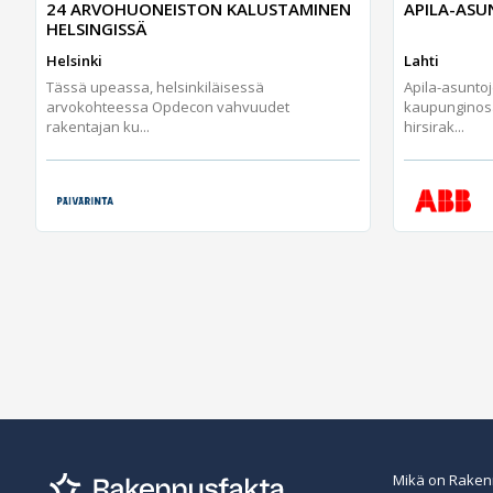
24 ARVOHUONEISTON KALUSTAMINEN
APILA-AS
HELSINGISSÄ
Helsinki
Lahti
Tässä upeassa, helsinkiläisessä
Apila-asunto
arvokohteessa Opdecon vahvuudet
kaupunginos
rakentajan ku...
hirsirak...
Mikä on Raken