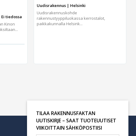
Uudisrakennus | Helsinki
Uudisrakennuskohde
 Ei tiedossa
rakennustyyppiluokassa kerrostalot,
paikkakunnalla Helsink...
an Kinon
iltaan...
TILAA RAKENNUSFAKTAN
UUTISKIRJE – SAAT TUOTEUUTISET
VIIKOITTAIN SÄHKÖPOSTIISI
Tilaa uutiskirje