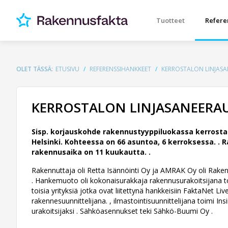
Tuotteet
Refere
OLET TÄSSÄ:
ETUSIVU
REFERENSSIHANKKEET
KERROSTALON LINJASAN
KERROSTALON LINJASANEERAUS
Sisp. korjauskohde rakennustyyppiluokassa kerrosta
Helsinki. Kohteessa on 66 asuntoa, 6 kerroksessa. .
R
rakennusaika on 11 kuukautta. .
Rakennuttaja oli Retta Isännöinti Oy ja AMRAK Oy oli Rakennu
.
Hankemuoto oli kokonaisurakkaja rakennusurakoitsijana t
toisia yrityksiä jotka ovat liitettynä hankkeisiin FaktaNet
rakennesuunnittelijana. , ilmastointisuunnittelijana toimi In
urakoitsijaksi . Sähköasennukset teki Sähkö-Buumi Oy .