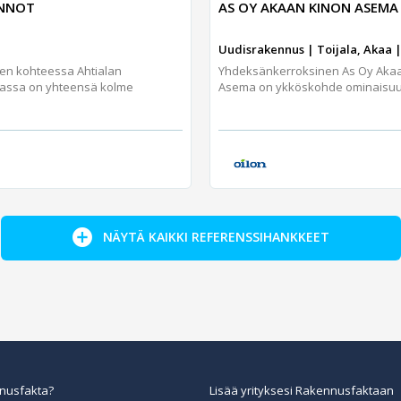
UNNOT
AS OY AKAAN KINON ASEMA
Uudisrakennus | Toijala, Akaa |
jen kohteessa Ahtialan
Yhdeksänkerroksinen As Oy Aka
assa on yhteensä kolme
Asema on ykköskohde ominaisuuks
NÄYTÄ KAIKKI REFERENSSIHANKKEET
nusfakta?
Lisää yrityksesi Rakennusfaktaan