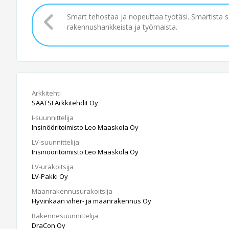
Smart tehostaa ja nopeuttaa työtäsi. Smartista 
rakennushankkeista ja työmaista.
Arkkitehti
SAATSI Arkkitehdit Oy
I-suunnittelija
Insinööritoimisto Leo Maaskola Oy
LV-suunnittelija
Insinööritoimisto Leo Maaskola Oy
LV-urakoitsija
LV-Pakki Oy
Maanrakennusurakoitsija
Hyvinkään viher- ja maanrakennus Oy
Rakennesuunnittelija
DraCon Oy