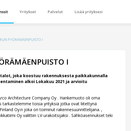
nssit
Yritykset
Palvelut
Lisää yrityksesi
URUN PYÖRÄMÄENPUISTO I
YÖRÄMÄENPUISTO I
alot, joka koostuu rakennuksesta paikkakunnalla
entaminen alkoi Lokakuu 2021 ja arvioitu
n Arco Architecture Company Oy .
Hankemuoto oli oma
tarkastelemme toisia yrityksiä jotka ovat liitettynä
nland Oy:n joka on toiminut rakennesuunnittelijana. ,
kkatiimi Oy valittiin LV-urakoitsijaksi . Sähköasennukset teki