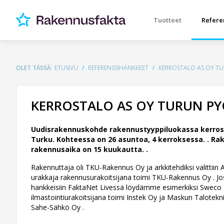
Tuotteet
Refere
OLET TÄSSÄ:
ETUSIVU
REFERENSSIHANKKEET
KERROSTALO AS OY T
KERROSTALO AS OY TURUN P
Uudisrakennuskohde rakennustyyppiluokassa kerrost
Turku. Kohteessa on 26 asuntoa, 4 kerroksessa. .
Rak
rakennusaika on 15 kuukautta. .
Rakennuttaja oli TKU-Rakennus Oy ja arkkitehdiksi valittii
urakkaja rakennusurakoitsijana toimi TKU-Rakennus Oy . Jos 
hankkeisiin FaktaNet Livessä löydämme esimerkiksi Sweco Fi
ilmastointiurakoitsijana toimi Instek Oy ja Maskun Taloteknii
Sahe-Sähkö Oy .