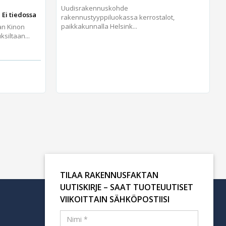
Uudisrakennuskohde
 Ei tiedossa
rakennustyyppiluokassa kerrostalot,
paikkakunnalla Helsink...
an Kinon
iltaan...
TILAA RAKENNUSFAKTAN
UUTISKIRJE – SAAT TUOTEUUTISET
VIIKOITTAIN SÄHKÖPOSTIISI
Tilaa uutiskirje