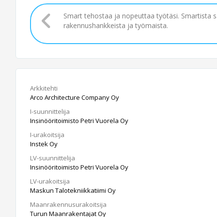
Smart tehostaa ja nopeuttaa työtäsi. Smartista 
rakennushankkeista ja työmaista.
Arkkitehti
Arco Architecture Company Oy
I-suunnittelija
Insinööritoimisto Petri Vuorela Oy
I-urakoitsija
Instek Oy
LV-suunnittelija
Insinööritoimisto Petri Vuorela Oy
LV-urakoitsija
Maskun Talotekniikkatiimi Oy
Maanrakennusurakoitsija
Turun Maanrakentajat Oy