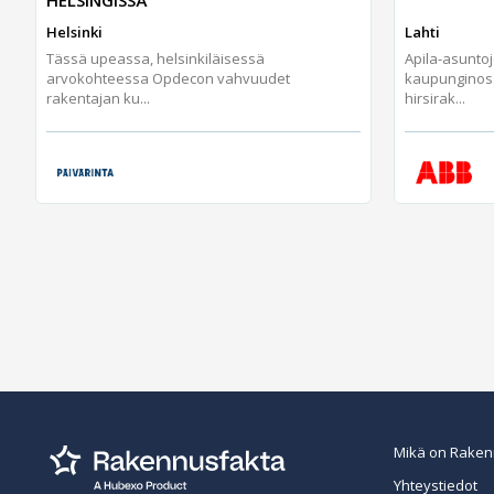
Helsinki
Lahti
Tässä upeassa, helsinkiläisessä
Apila-asunto
arvokohteessa Opdecon vahvuudet
kaupunginos
rakentajan ku...
hirsirak...
Mikä on Raken
Yhteystiedot