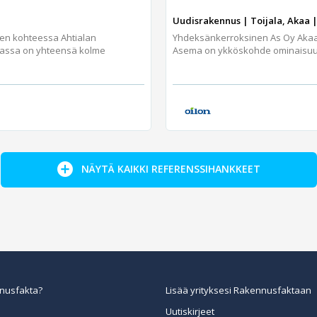
Uudisrakennus | Toijala, Akaa |
jen kohteessa Ahtialan
Yhdeksänkerroksinen As Oy Aka
assa on yhteensä kolme
Asema on ykköskohde ominaisuuks
NÄYTÄ KAIKKI REFERENSSIHANKKEET
nusfakta?
Lisää yrityksesi Rakennusfaktaan
Uutiskirjeet