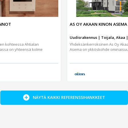
UNNOT
AS OY AKAAN KINON ASEMA
Uudisrakennus | Toijala, Akaa |
jen kohteessa Ahtialan
Yhdeksänkerroksinen As Oy Aka
assa on yhteensä kolme
Asema on ykköskohde ominaisuuks
NÄYTÄ KAIKKI REFERENSSIHANKKEET