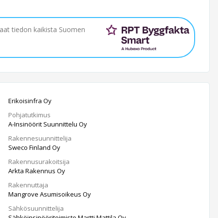
saat tiedon kaikista Suomen
Erikoisinfra Oy
Pohjatutkimus
A-Insinöörit Suunnittelu Oy
Rakennesuunnittelija
Sweco Finland Oy
Rakennusurakoitsija
Arkta Rakennus Oy
Rakennuttaja
Mangrove Asumisoikeus Oy
Sähkösuunnittelija
Sähköinsinööritoimisto Martti Mattila Oy