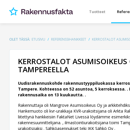
Tuotteet
Refere
OLET TÄSSÄ:
ETUSIVU
REFERENSSIHANKKEET
KERROSTALOT ASUMISO
KERROSTALOT ASUMISOIKEUS 
TAMPEREELLA
Uudisrakennuskohde rakennustyyppiluokassa kerros
Tampere. Kohteessa on 52 asuntoa, 5 kerroksessa. .
rakennusaika on 13 kuukautta. .
Rakennuttaja oli Mangrove Asumisoikeus Oy ja arkkitehdiksi
Hankemuoto oli kvr-urakkaja KVR-urakoitsijana oli Arkta Rak
liitettynä hankkeisiin FaktaNet Livessä löydämme esimerkik
rakennesuunnittelijana. , ilmastointiurakoitsijana toimi Tamp
urakoitsijaksi . Sähköasennukset teki JKK Sähkö Oy .