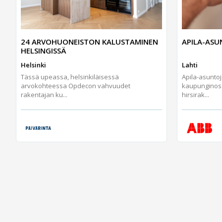
24 ARVOHUONEISTON KALUSTAMINEN
APILA-AS
HELSINGISSÄ
Helsinki
Lahti
Tässä upeassa, helsinkiläisessä
Apila-asunto
arvokohteessa Opdecon vahvuudet
kaupunginos
rakentajan ku...
hirsirak...