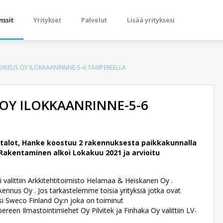
nssit
Yritykset
Palvelut
Lisää yrityksesi
IKEUS OY ILOKKAANRINNE-5-6 TAMPEREELLA
OY ILOKKAANRINNE-5-6
talot, Hanke koostuu 2 rakennuksesta paikkakunnalla
Rakentaminen alkoi Lokakuu 2021 ja arvioitu
 valittiin Arkkitehtitoimisto Helamaa & Heiskanen Oy .
ennus Oy . Jos tarkastelemme toisia yrityksiä jotka ovat
si Sweco Finland Oy:n joka on toiminut
ereen Ilmastointimiehet Oy Pilvitek ja Finhaka Oy valittiin LV-