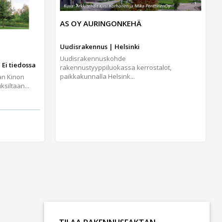
AS OY AURINGONKEHÄ
Uudisrakennus | Helsinki
Uudisrakennuskohde
 Ei tiedossa
rakennustyyppiluokassa kerrostalot,
paikkakunnalla Helsink...
an Kinon
iltaan...