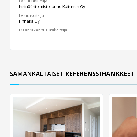
LV-suunnittelija
Insinööritoimisto Jarmo Kuitunen Oy
LV-urakoitsija
Finhaka Oy
Maanrakennusurakoitsija
SAMANKALTAISET
REFERENSSIHANKKEET