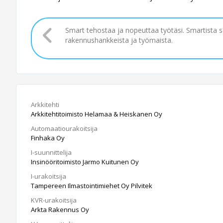
Smart tehostaa ja nopeuttaa työtäsi. Smartista 
rakennushankkeista ja työmaista.
Arkkitehti
Arkkitehtitoimisto Helamaa & Heiskanen Oy
Automaatiourakoitsija
Finhaka Oy
I-suunnittelija
Insinööritoimisto Jarmo Kuitunen Oy
I-urakoitsija
Tampereen Ilmastointimiehet Oy Pilvitek
KVR-urakoitsija
Arkta Rakennus Oy