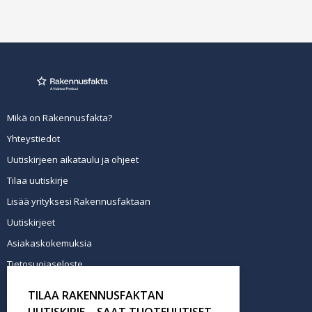
Mikä on Rakennusfakta?
Yhteystiedot
Uutiskirjeen aikataulu ja ohjeet
Tilaa uutiskirje
Lisää yrityksesi Rakennusfaktaan
Uutiskirjeet
Asiakaskokemuksia
Tietosuojaseloste
Newsletter info in English
TILAA RAKENNUSFAKTAN
Tilaa uutiskirje