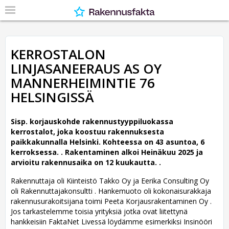
KERROSTALON
LINJASANEERAUS AS OY
MANNERHEIMINTIE 76
HELSINGISSÄ
Sisp. korjauskohde rakennustyyppiluokassa
kerrostalot, joka koostuu rakennuksesta
paikkakunnalla Helsinki. Kohteessa on 43 asuntoa, 6
kerroksessa. .
Rakentaminen alkoi Heinäkuu 2025 ja
arvioitu rakennusaika on 12 kuukautta. .
Rakennuttaja oli Kiinteistö Takko Oy ja Eerika Consulting Oy
oli Rakennuttajakonsultti .
Hankemuoto oli kokonaisurakkaja
rakennusurakoitsijana toimi Peeta Korjausrakentaminen Oy .
Jos tarkastelemme toisia yrityksiä jotka ovat liitettynä
hankkeisiin FaktaNet Livessä löydämme esimerkiksi Insinööri