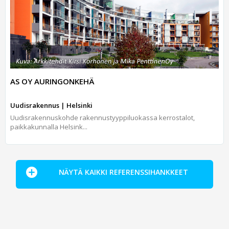
AS OY AURINGONKEHÄ
Uudisrakennus | Helsinki
Uudisrakennuskohde rakennustyyppiluokassa kerrostalot,
paikkakunnalla Helsink...
NÄYTÄ KAIKKI REFERENSSIHANKKEET