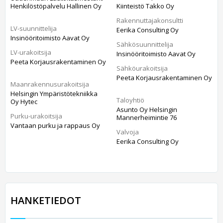
Henkilöstöpalvelu Hallinen Oy
Kiinteistö Takko Oy
Rakennuttajakonsultti
LV-suunnittelija
Eerika Consulting Oy
Insinööritoimisto Aavat Oy
Sähkösuunnittelija
LV-urakoitsija
Insinööritoimisto Aavat Oy
Peeta Korjausrakentaminen Oy
Sähköurakoitsija
Peeta Korjausrakentaminen Oy
Maanrakennusurakoitsija
Helsingin Ympäristötekniikka
Taloyhtiö
Oy Hytec
Asunto Oy Helsingin
Purku-urakoitsija
Mannerheimintie 76
Vantaan purku ja rappaus Oy
Valvoja
Eerika Consulting Oy
HANKETIEDOT