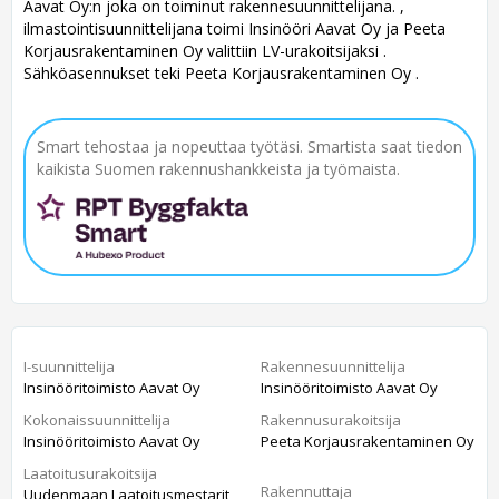
Aavat Oy:n joka on toiminut rakennesuunnittelijana. ,
ilmastointisuunnittelijana toimi Insinööri Aavat Oy ja Peeta
Korjausrakentaminen Oy valittiin LV-urakoitsijaksi .
Sähköasennukset teki Peeta Korjausrakentaminen Oy .
Smart tehostaa ja nopeuttaa työtäsi. Smartista saat tiedon
kaikista Suomen rakennushankkeista ja työmaista.
I-suunnittelija
Rakennesuunnittelija
Insinööritoimisto Aavat Oy
Insinööritoimisto Aavat Oy
Kokonaissuunnittelija
Rakennusurakoitsija
Insinööritoimisto Aavat Oy
Peeta Korjausrakentaminen Oy
Laatoitusurakoitsija
Rakennuttaja
Uudenmaan Laatoitusmestarit