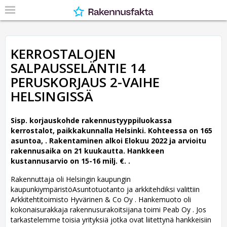
KERROSTALOJEN
SALPAUSSELÄNTIE 14
PERUSKORJAUS 2-VAIHE
HELSINGISSÄ
Sisp. korjauskohde rakennustyyppiluokassa
kerrostalot, paikkakunnalla Helsinki. Kohteessa on 165
asuntoa, .
Rakentaminen alkoi Elokuu 2022 ja arvioitu
rakennusaika on 21 kuukautta. Hankkeen
kustannusarvio on 15-16 milj. €. .
Rakennuttaja oli Helsingin kaupungin
kaupunkiympäristöAsuntotuotanto ja arkkitehdiksi valittiin
Arkkitehtitoimisto Hyvärinen & Co Oy .
Hankemuoto oli
kokonaisurakkaja rakennusurakoitsijana toimi Peab Oy . Jos
tarkastelemme toisia yrityksiä jotka ovat liitettynä hankkeisiin