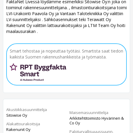
FaktaNet Livessä löydämme esimerkiksi Sitowise Oy:n joka on
toiminut rakennesuunnittelijana. , ilmastointiurakoitsijana toimi
LVI-Urakointi Paavola Oy ja Vantaan Talotekniikka Oy valittiin
LV-suunnittelijaksi . Sähköasennukset teki Terawatt Oy
Rakenunit Oy valittiin lattiaurakoitsijaksi ja LTM Team Oy hoiti
maalausurakan .
Smart tehostaa ja nopeuttaa työtäsi. Smartista saat tiedon
kaikista Suomen rakennushankkeista ja työmaista.
Akustiikkasuunnittelija
Maisemasuunnittelija
Sitowise Oy
Arkkitehtitoimisto Hyvärinen &
Co Oy
Alakattourakoitsija
Rakenunit Oy
Paloturvallisuuussuunn.