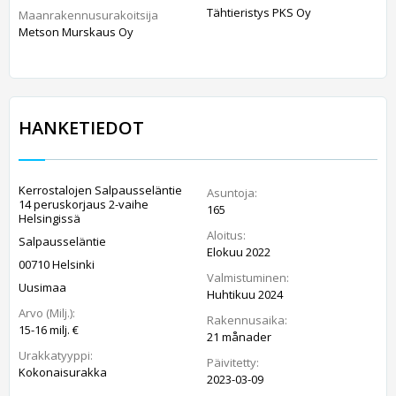
Tähtieristys PKS Oy
Maanrakennusurakoitsija
Metson Murskaus Oy
HANKETIEDOT
Kerrostalojen Salpausseläntie
Asuntoja:
14 peruskorjaus 2-vaihe
165
Helsingissä
Aloitus:
Salpausseläntie
Elokuu 2022
00710 Helsinki
Valmistuminen:
Uusimaa
Huhtikuu 2024
Arvo (Milj.):
Rakennusaika:
15-16 milj. €
21 månader
Urakkatyyppi:
Päivitetty:
Kokonaisurakka
2023-03-09