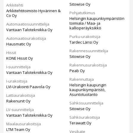
Sitowise Oy
Arkkitehti
Arkkitehtitoimisto Hyvärinen &
Pohjatutkimus
Co Oy
Helsingin kaupunkiympäristön
toimiala / Maa- ja
Automaatiosuunnittelija
kallioperäyksikkö
Vantaan Talotekniikka Oy
Purku-urakoitsija
Automaatiourakoitsija
Tardec Länsi Oy
Hausmatic Oy
Rakennesuunnittelija
Hissit
Sitowise Oy
KONE Hissit Oy
Rakennusurakoitsija
I-suunnittelija
Peab Oy
Vantaan Talotekniikka Oy
Rakennuttaja
I-urakoitsija
Helsingin kaupungin
LVI-Urakointi Paavola Oy
kaupunkiympäristö,
Asuntotuotanto
Lattiaurakoitsija
Rakenunit Oy
Sähkösuunnittelija
Sitowise Oy
LV-suunnittelija
Vantaan Talotekniikka Oy
Sähköurakoitsija
Terawatt Oy
Maalausurakoitsija
LTM Team Oy
Vesikate