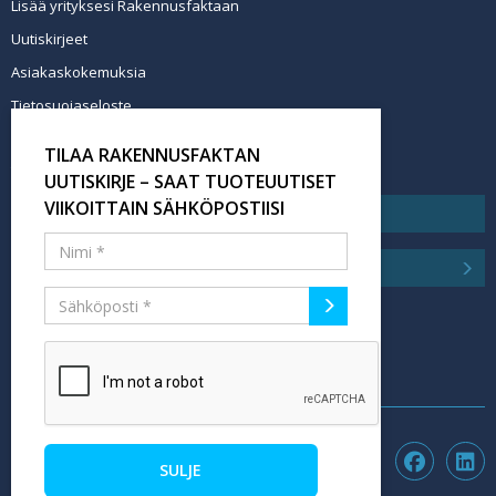
Lisää yrityksesi Rakennusfaktaan
Uutiskirjeet
Asiakaskokemuksia
Tietosuojaseloste
Newsletter info in English
TILAA RAKENNUSFAKTAN
Tilaa uutiskirje
UUTISKIRJE – SAAT TUOTEUUTISET
VIIKOITTAIN SÄHKÖPOSTIISI
SULJE