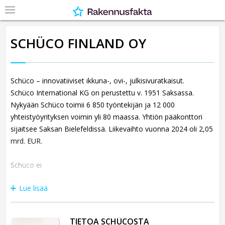
SCHÜCO FINLAND OY
Schüco – innovatiiviset ikkuna-, ovi-, julkisivuratkaisut.
Schüco International KG on perustettu v. 1951 Saksassa.
Nykyään Schüco toimii 6 850 työntekijän ja 12 000
yhteistyöyrityksen voimin yli 80 maassa. Yhtiön pääkonttori
sijaitsee Saksan Bielefeldissä. Liikevaihto vuonna 2024 oli 2,05
mrd. EUR.
Schüco ei
Lue lisää
TIETOA SCHÜCOSTA