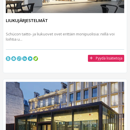
LIUKUJÄRJESTELMÄT
Schücon taitto- ja liukuovet ovet erittäin monipuolisia: niillä voi
loihtia u...
Pyydä lisätietoja