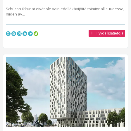
Schücon ikkunat eivät ole vain edelläkävijöitä toiminnallisuudessa,
niiden av...
Pyydä lisätietoja