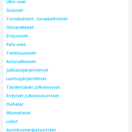
Ulko-ovet
Sisäovet
Turvakalterit, turvakaihtimet
Ovitarvikkeet
Erityisovet
Palo-ovet
Teollisuusovet
Autotallinovet
Julkisivujärjestelmät
Lasitusjärjestelmät
Täydentävät julkisivuosat
Erityiset julkisivutuotteet
Ovihelat
Ikkunahelat
Lukot
Aurinkoenergiatuotteet