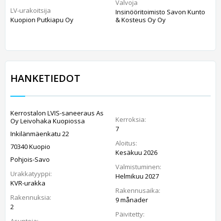
Valvoja
LV-urakoitsija
Insinööritoimisto Savon Kunto
Kuopion Putkiapu Oy
& Kosteus Oy Oy
HANKETIEDOT
Kerrostalon LVIS-saneeraus As
Kerroksia:
Oy Leivohaka Kuopiossa
7
Inkilänmäenkatu 22
Aloitus:
70340 Kuopio
Kesäkuu 2026
Pohjois-Savo
Valmistuminen:
Urakkatyyppi:
Helmikuu 2027
KVR-urakka
Rakennusaika:
Rakennuksia:
9 månader
2
Päivitetty:
Asuntoja: