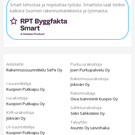
Smart tehostaa ja nopeuttaa työtäsi. Smartista saat tiedon
kaikista Suomen rakennushankkeista ja työmaista.
Arkkitehti
Purku-urakoitsija
Rakennussuunnittelu SePe Oy
Joen Purkupalvelu Oy
Rakennusurakoitsija
I-suunnittelija
Jokiväri Oy
Kuopion Putkiapu Oy
Rakennuttaja
I-urakoitsija
Oiva Isännöinti Kuopio Oy
Kuopion Putkiapu Oy
Sähköurakoitsija
KVR-urakoitsija
Siilin Sähkötiimi Oy
Jokiväri Oy
Taloyhtiö
LV-suunnittelija
Asunto Oy Leivohaka
Kuopion Putkiapu Oy