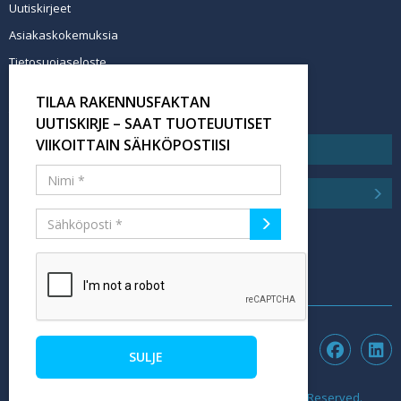
Uutiskirjeet
Asiakaskokemuksia
Tietosuojaseloste
Newsletter info in English
TILAA RAKENNUSFAKTAN
Tilaa uutiskirje
UUTISKIRJE – SAAT TUOTEUUTISET
VIIKOITTAIN SÄHKÖPOSTIISI
SULJE
©2026 rakennusfakta.fi - Hubexo Finland Oy. All Rights Reserved.