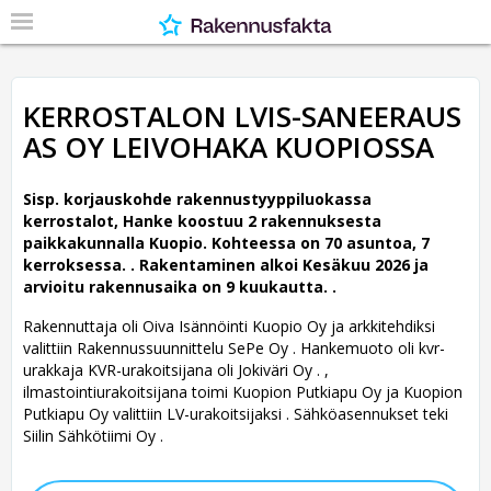
KERROSTALON LVIS-SANEERAUS
AS OY LEIVOHAKA KUOPIOSSA
Sisp. korjauskohde rakennustyyppiluokassa
kerrostalot, Hanke koostuu 2 rakennuksesta
paikkakunnalla Kuopio. Kohteessa on 70 asuntoa, 7
kerroksessa. .
Rakentaminen alkoi Kesäkuu 2026 ja
arvioitu rakennusaika on 9 kuukautta. .
Rakennuttaja oli Oiva Isännöinti Kuopio Oy ja arkkitehdiksi
valittiin Rakennussuunnittelu SePe Oy .
Hankemuoto oli kvr-
urakkaja KVR-urakoitsijana oli Jokiväri Oy . ,
ilmastointiurakoitsijana toimi Kuopion Putkiapu Oy ja Kuopion
Putkiapu Oy valittiin LV-urakoitsijaksi . Sähköasennukset teki
Siilin Sähkötiimi Oy .