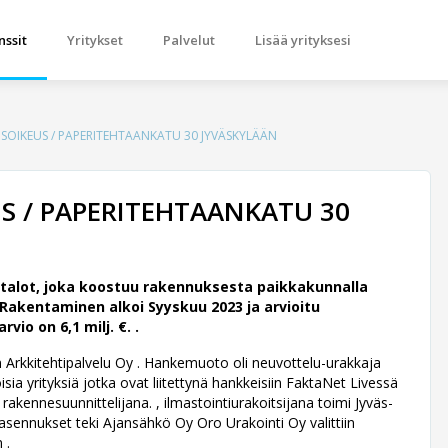
nssit
Yritykset
Palvelut
Lisää yrityksesi
SOIKEUS / PAPERITEHTAANKATU 30 JYVÄSKYLÄÄN
S / PAPERITEHTAANKATU 30
alot, joka koostuu rakennuksesta paikkakunnalla
Rakentaminen alkoi Syyskuu 2023 ja arvioitu
o on 6,1 milj. €. .
n Arkkitehtipalvelu Oy .
Hankemuoto oli neuvottelu-urakkaja
ia yrityksiä jotka ovat liitettynä hankkeisiin FaktaNet Livessä
kennesuunnittelijana. , ilmastointiurakoitsijana toimi Jyväs-
köasennukset teki Ajansähkö Oy Oro Urakointi Oy valittiin
 .