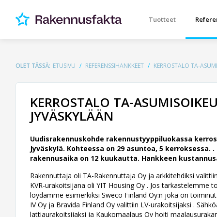
Tuotteet
Refere
OLET TÄSSÄ:
ETUSIVU
REFERENSSIHANKKEET
KERROSTALO TA-ASUMI
KERROSTALO TA-ASUMISOIKEU
JYVÄSKYLÄÄN
Uudisrakennuskohde rakennustyyppiluokassa kerrost
Jyväskylä. Kohteessa on 29 asuntoa, 5 kerroksessa. .
rakennusaika on 12 kuukautta. Hankkeen kustannusarvi
Rakennuttaja oli TA-Rakennuttaja Oy ja arkkitehdiksi valittii
KVR-urakoitsijana oli YIT Housing Oy . Jos tarkastelemme tois
löydämme esimerkiksi Sweco Finland Oy:n joka on toiminut ra
IV Oy ja Bravida Finland Oy valittiin LV-urakoitsijaksi . Säh
lattiaurakoitsijaksi ja Kaukomaalaus Oy hoiti maalausurakan