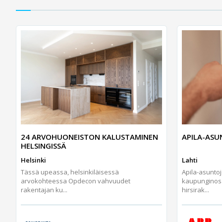
24 ARVOHUONEISTON KALUSTAMINEN
APILA-AS
HELSINGISSÄ
Helsinki
Lahti
Tässä upeassa, helsinkiläisessä
Apila-asunto
arvokohteessa Opdecon vahvuudet
kaupunginos
rakentajan ku...
hirsirak...