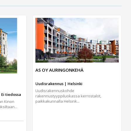
AS OY AURINGONKEHÄ
Uudisrakennus | Helsinki
Uudisrakennuskohde
 Ei tiedossa
rakennustyyppiluokassa kerrostalot,
paikkakunnalla Helsink...
an Kinon
iltaan...