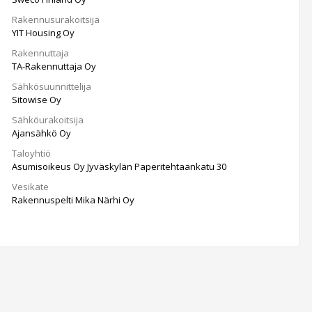
Rakennusurakoitsija
YIT Housing Oy
Rakennuttaja
TA-Rakennuttaja Oy
Sähkösuunnittelija
Sitowise Oy
Sähköurakoitsija
Ajansähkö Oy
Taloyhtiö
Asumisoikeus Oy Jyväskylän Paperitehtaankatu 30
Vesikate
Rakennuspelti Mika Närhi Oy