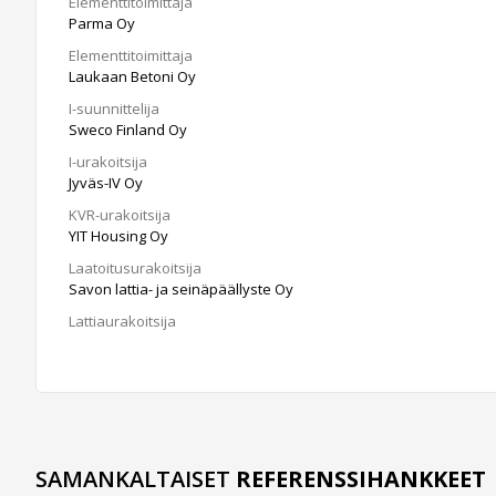
Elementtitoimittaja
Parma Oy
Elementtitoimittaja
Laukaan Betoni Oy
I-suunnittelija
Sweco Finland Oy
I-urakoitsija
Jyväs-IV Oy
KVR-urakoitsija
YIT Housing Oy
Laatoitusurakoitsija
Savon lattia- ja seinäpäällyste Oy
Lattiaurakoitsija
SAMANKALTAISET
REFERENSSIHANKKEET