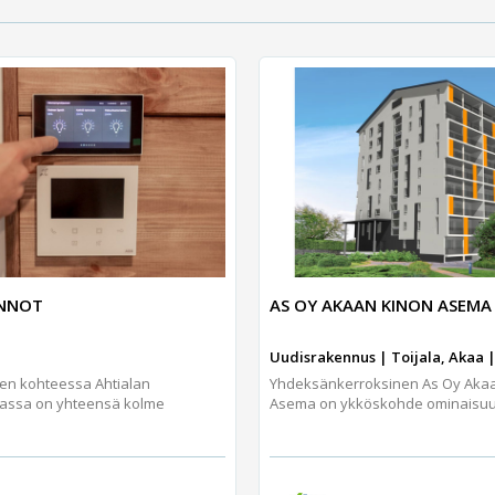
UNNOT
AS OY AKAAN KINON ASEMA
Uudisrakennus | Toijala, Akaa |
jen kohteessa Ahtialan
Yhdeksänkerroksinen As Oy Aka
assa on yhteensä kolme
Asema on ykköskohde ominaisuuks