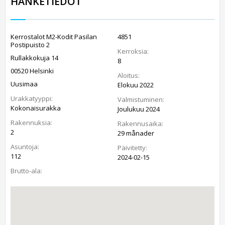
HANKETIEDOT
Kerrostalot M2-Kodit Pasilan
4851
Postipuisto 2
Kerroksia:
Rullakkokuja 14
8
00520 Helsinki
Aloitus:
Uusimaa
Elokuu 2022
Urakkatyyppi:
Valmistuminen:
Kokonaisurakka
Joulukuu 2024
Rakennuksia:
Rakennusaika:
2
29 månader
Asuntoja:
Päivitetty:
112
2024-02-15
Brutto-ala: