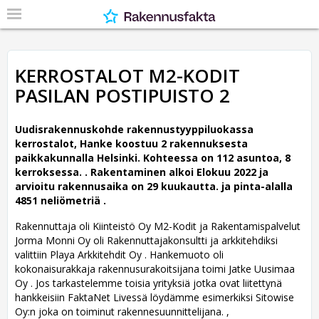
KERROSTALOT M2-KODIT
PASILAN POSTIPUISTO 2
Uudisrakennuskohde rakennustyyppiluokassa
kerrostalot, Hanke koostuu 2 rakennuksesta
paikkakunnalla Helsinki. Kohteessa on 112 asuntoa, 8
kerroksessa. .
Rakentaminen alkoi Elokuu 2022 ja
arvioitu rakennusaika on 29 kuukautta. ja pinta-alalla
4851 neliömetriä .
Rakennuttaja oli Kiinteistö Oy M2-Kodit ja Rakentamispalvelut
Jorma Monni Oy oli Rakennuttajakonsultti ja arkkitehdiksi
valittiin Playa Arkkitehdit Oy .
Hankemuoto oli
kokonaisurakkaja rakennusurakoitsijana toimi Jatke Uusimaa
Oy . Jos tarkastelemme toisia yrityksiä jotka ovat liitettynä
hankkeisiin FaktaNet Livessä löydämme esimerkiksi Sitowise
Oy:n joka on toiminut rakennesuunnittelijana. ,