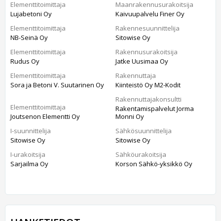
Elementtitoimittaja
Maanrakennusurakoitsija
Lujabetoni Oy
Kaivuupalvelu Finer Oy
Elementtitoimittaja
Rakennesuunnittelija
NB-Seinä Oy
Sitowise Oy
Elementtitoimittaja
Rakennusurakoitsija
Rudus Oy
Jatke Uusimaa Oy
Elementtitoimittaja
Rakennuttaja
Sora ja Betoni V. Suutarinen Oy
Kiinteistö Oy M2-Kodit
Rakennuttajakonsultti
Elementtitoimittaja
Rakentamispalvelut Jorma
Joutsenon Elementti Oy
Monni Oy
I-suunnittelija
Sähkösuunnittelija
Sitowise Oy
Sitowise Oy
I-urakoitsija
Sähköurakoitsija
Sarjailma Oy
Korson Sähkö-yksikkö Oy