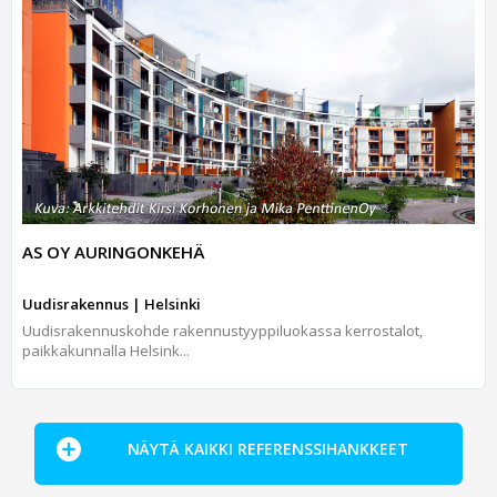
AS OY AURINGONKEHÄ
Uudisrakennus | Helsinki
Uudisrakennuskohde rakennustyyppiluokassa kerrostalot,
paikkakunnalla Helsink...
NÄYTÄ KAIKKI REFERENSSIHANKKEET