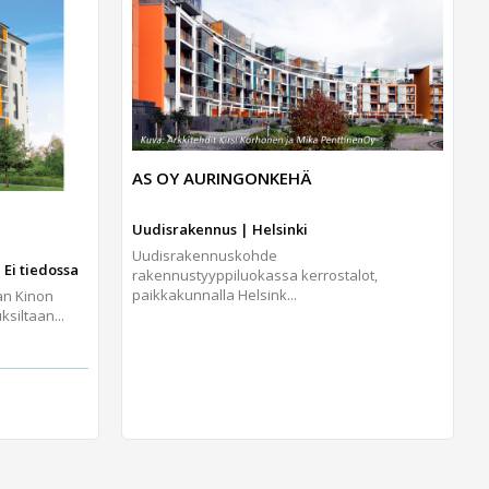
AS OY AURINGONKEHÄ
Uudisrakennus | Helsinki
Uudisrakennuskohde
 Ei tiedossa
rakennustyyppiluokassa kerrostalot,
paikkakunnalla Helsink...
an Kinon
iltaan...