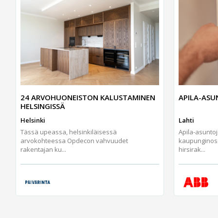
24 ARVOHUONEISTON KALUSTAMINEN
APILA-AS
HELSINGISSÄ
Helsinki
Lahti
Tässä upeassa, helsinkiläisessä
Apila-asunto
arvokohteessa Opdecon vahvuudet
kaupunginos
rakentajan ku...
hirsirak...