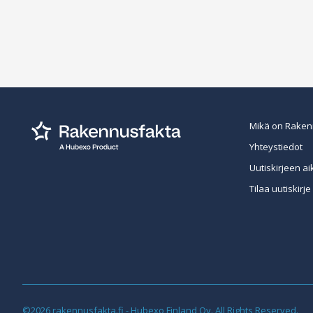
Mikä on Raken
Yhteystiedot
Uutiskirjeen ai
Tilaa uutiskirje
©2026 rakennusfakta.fi - Hubexo Finland Oy. All Rights Reserved.