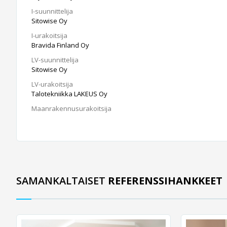
I-suunnittelija
Sitowise Oy
I-urakoitsija
Bravida Finland Oy
LV-suunnittelija
Sitowise Oy
LV-urakoitsija
Talotekniikka LAKEUS Oy
Maanrakennusurakoitsija
SAMANKALTAISET
REFERENSSIHANKKEET