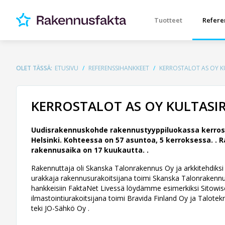
Tuotteet
Refere
OLET TÄSSÄ:
ETUSIVU
REFERENSSIHANKKEET
KERROSTALOT AS OY KU
KERROSTALOT AS OY KULTASIR
Uudisrakennuskohde rakennustyyppiluokassa kerros
Helsinki. Kohteessa on 57 asuntoa, 5 kerroksessa. .
R
rakennusaika on 17 kuukautta. .
Rakennuttaja oli Skanska Talonrakennus Oy ja arkkitehdiksi va
urakkaja rakennusurakoitsijana toimi Skanska Talonrakennus 
hankkeisiin FaktaNet Livessä löydämme esimerkiksi Sitowise
ilmastointiurakoitsijana toimi Bravida Finland Oy ja Talotek
teki JO-Sähkö Oy .