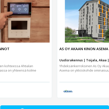
UNNOT
AS OY AKAAN KINON ASEMA
Uudisrakennus | Toijala, Akaa |
jen kohteessa Ahtialan
Yhdeksänkerroksinen As Oy Aka
assa on yhteensä kolme
Asema on ykköskohde ominaisuuks