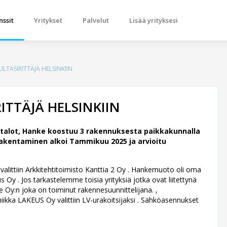
nssit
Yritykset
Palvelut
Lisää yrityksesi
LTASIRITTÄJÄ HELSINKIIN
ITTÄJÄ HELSINKIIN
talot, Hanke koostuu 3 rakennuksesta paikkakunnalla
akentaminen alkoi Tammikuu 2025 ja arvioitu
littiin Arkkitehtitoimisto Kanttia 2 Oy .
Hankemuoto oli oma
Oy . Jos tarkastelemme toisia yrityksiä jotka ovat liitettynä
 Oy:n joka on toiminut rakennesuunnittelijana. ,
niikka LAKEUS Oy valittiin LV-urakoitsijaksi . Sähköasennukset