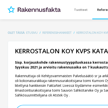
Tuotteet
Refere
OLET TÄSSÄ:
ETUSIVU
REFERENSSIHANKKEET
KERROSTALON KOY KVP
KERROSTALON KOY KVPS KATA
Sisp. korjauskohde rakennustyyppiluokassa kerrostal
Syyskuu 2021 ja arvioitu rakennusaika on 7 kuukautta
Rakennuttaja oli Kehitysvammaisten Palvelusäätiö sr ja arkkit
oli kokonaisurakkaja rakennusurakoitsijana toimi Kumoni Oy 
liitettynä hankkeisiin FaktaNet Livessä löydämme esimerkiks
ilmastointiurakoitsijana toimi Sauvon Sähkötarvike Oy ja Sau
Sähkösuunnittelijana oli Atstek Oy .