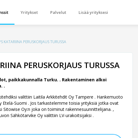
nssit
Yritykset
Palvelut
Lisää yrityksesi
S KATARIINA PERUSKORJAUS TURUSSA
RIINA PERUSKORJAUS TURUSSA
ot, paikkakunnalla Turku. .
Rakentaminen alkoi
. .
ehdiksi valittiin Laitila Arkkitehdit Oy Tampere .
Hankemuoto
Etelä-Suomi . Jos tarkastelemme toisia yrityksiä jotka ovat
i Sitowise Oy:n joka on toiminut rakennesuunnittelijana. ,
von Sähkötarvike Oy valittiin LV-urakoitsijaksi .