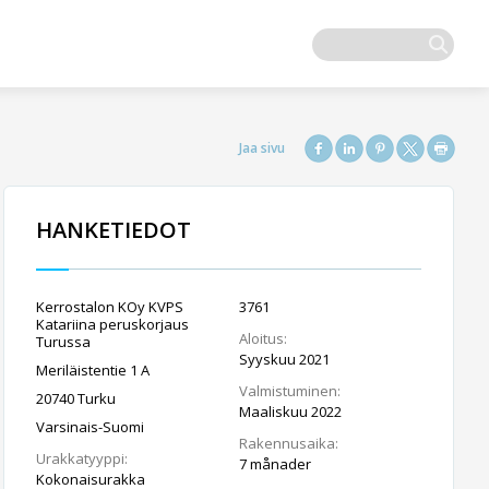
HANKETIEDOT
Kerrostalon KOy KVPS
3761
Katariina peruskorjaus
Aloitus:
Turussa
Syyskuu 2021
Meriläistentie 1 A
Valmistuminen:
20740 Turku
Maaliskuu 2022
Varsinais-Suomi
Rakennusaika:
Urakkatyyppi:
7 månader
Kokonaisurakka