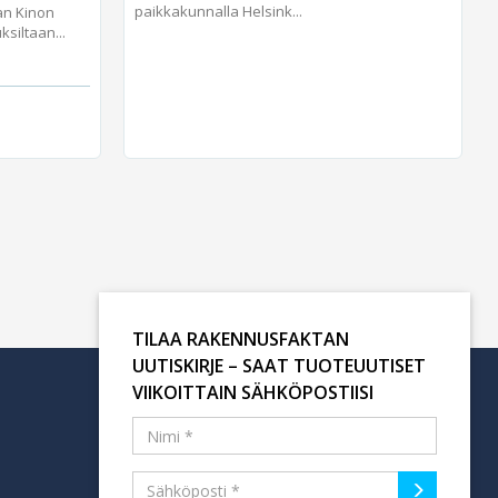
paikkakunnalla Helsink...
an Kinon
iltaan...
TILAA RAKENNUSFAKTAN
UUTISKIRJE – SAAT TUOTEUUTISET
VIIKOITTAIN SÄHKÖPOSTIISI
Tilaa uutiskirje