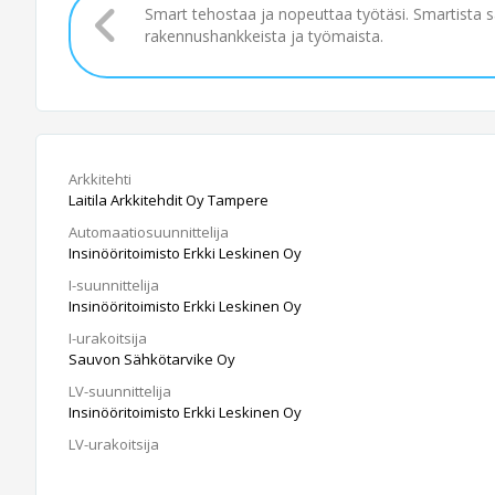
Smart tehostaa ja nopeuttaa työtäsi. Smartista 
rakennushankkeista ja työmaista.
Arkkitehti
Laitila Arkkitehdit Oy Tampere
Automaatiosuunnittelija
Insinööritoimisto Erkki Leskinen Oy
I-suunnittelija
Insinööritoimisto Erkki Leskinen Oy
I-urakoitsija
Sauvon Sähkötarvike Oy
LV-suunnittelija
Insinööritoimisto Erkki Leskinen Oy
LV-urakoitsija