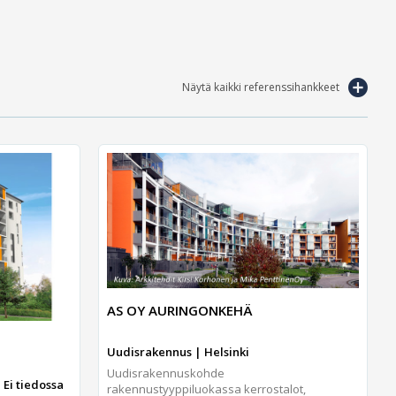
Näytä kaikki referenssihankkeet
AS OY AURINGONKEHÄ
Uudisrakennus | Helsinki
Uudisrakennuskohde
 Ei tiedossa
rakennustyyppiluokassa kerrostalot,