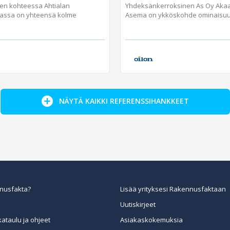
jen kohteessa Ahtialan
Yhdeksänkerroksinen As Oy Aka
assa on yhteensä kolme
Asema on ykköskohde ominaisuuks
NÄYTÄ KAIKKI REFERENSSIHANKKEET
nusfakta?
Lisää yrityksesi Rakennusfaktaan
Uutiskirjeet
kataulu ja ohjeet
Asiakaskokemuksia