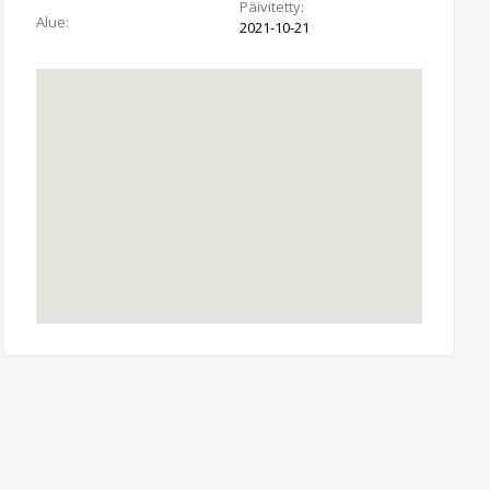
Päivitetty:
Alue:
2021-10-21