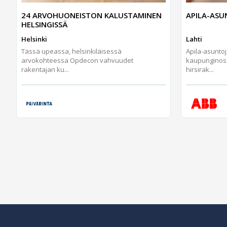
24 ARVOHUONEISTON KALUSTAMINEN
APILA-AS
HELSINGISSÄ
Helsinki
Lahti
Tässä upeassa, helsinkiläisessä
Apila-asunto
arvokohteessa Opdecon vahvuudet
kaupunginos
rakentajan ku...
hirsirak...