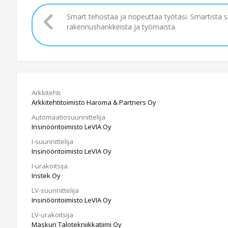
Smart tehostaa ja nopeuttaa työtäsi. Smartista 
rakennushankkeista ja työmaista.
Arkkitehti
Arkkitehtitoimisto Haroma & Partners Oy
Automaatiosuunnittelija
Insinööritoimisto LeVIA Oy
I-suunnittelija
Insinööritoimisto LeVIA Oy
I-urakoitsija
Instek Oy
LV-suunnittelija
Insinööritoimisto LeVIA Oy
LV-urakoitsija
Maskun Talotekniikkatiimi Oy