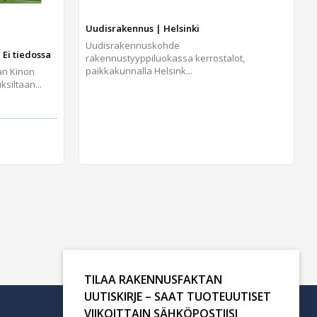
Uudisrakennus | Helsinki
Uudisrakennuskohde
 Ei tiedossa
rakennustyyppiluokassa kerrostalot,
paikkakunnalla Helsink...
an Kinon
iltaan...
TILAA RAKENNUSFAKTAN
UUTISKIRJE – SAAT TUOTEUUTISET
VIIKOITTAIN SÄHKÖPOSTIISI