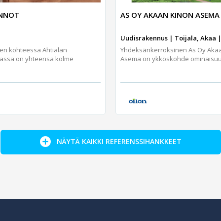
UNNOT
AS OY AKAAN KINON ASEMA
Uudisrakennus | Toijala, Akaa |
jen kohteessa Ahtialan
Yhdeksänkerroksinen As Oy Aka
assa on yhteensä kolme
Asema on ykköskohde ominaisuuks
NÄYTÄ KAIKKI REFERENSSIHANKKEET