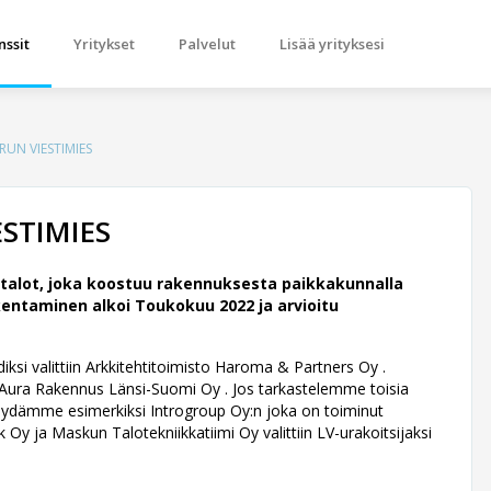
nssit
Yritykset
Palvelut
Lisää yrityksesi
UN VIESTIMIES
STIMIES
alot, joka koostuu rakennuksesta paikkakunnalla
entaminen alkoi Toukokuu 2022 ja arvioitu
ksi valittiin Arkkitehtitoimisto Haroma & Partners Oy .
Aura Rakennus Länsi-Suomi Oy . Jos tarkastelemme toisia
ä löydämme esimerkiksi Introgroup Oy:n joka on toiminut
k Oy ja Maskun Talotekniikkatiimi Oy valittiin LV-urakoitsijaksi