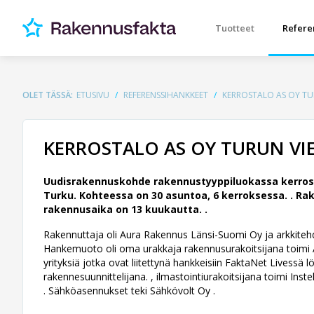
Tuotteet
Refere
OLET TÄSSÄ:
ETUSIVU
REFERENSSIHANKKEET
KERROSTALO AS OY TUR
KERROSTALO AS OY TURUN VIE
Uudisrakennuskohde rakennustyyppiluokassa kerrost
Turku. Kohteessa on 30 asuntoa, 6 kerroksessa. .
Rak
rakennusaika on 13 kuukautta. .
Rakennuttaja oli Aura Rakennus Länsi-Suomi Oy ja arkkitehdi
Hankemuoto oli oma urakkaja rakennusurakoitsijana toimi 
yrityksiä jotka ovat liitettynä hankkeisiin FaktaNet Livess
rakennesuunnittelijana. , ilmastointiurakoitsijana toimi Inste
. Sähköasennukset teki Sähkövolt Oy .