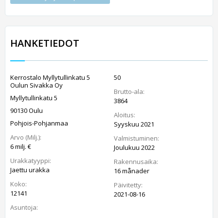
HANKETIEDOT
Kerrostalo Myllytullinkatu 5
50
Oulun Sivakka Oy
Brutto-ala:
Myllytullinkatu 5
3864
90130 Oulu
Aloitus:
Pohjois-Pohjanmaa
Syyskuu 2021
Arvo (Milj.):
Valmistuminen:
6 milj. €
Joulukuu 2022
Urakkatyyppi:
Rakennusaika:
Jaettu urakka
16 månader
Koko:
Päivitetty:
12141
2021-08-16
Asuntoja: