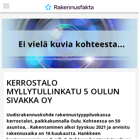
KERROSTALO
MYLLYTULLINKATU 5 OULUN
SIVAKKA OY
Uudisrakennuskohde rakennustyyppiluokassa
kerrostalot, paikkakunnalla Oulu. Kohteessa on 50
asuntoa, .
Rakentaminen alkoi Syyskuu 2021 ja arvioitu
rakennusaika on 16 kuukautta. Hankkeen