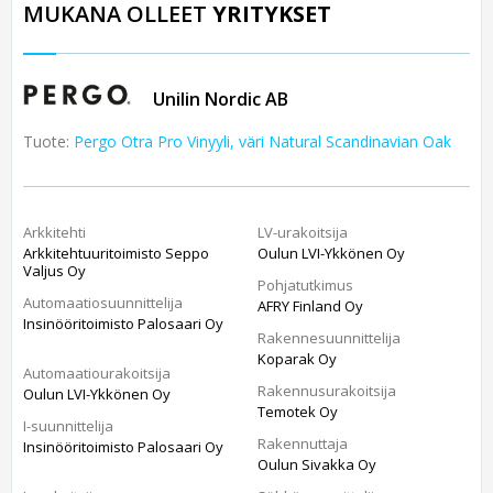
MUKANA OLLEET
YRITYKSET
Unilin Nordic AB
Tuote:
Pergo Otra Pro Vinyyli, väri Natural Scandinavian Oak
Arkkitehti
LV-urakoitsija
Arkkitehtuuritoimisto Seppo
Oulun LVI-Ykkönen Oy
Valjus Oy
Pohjatutkimus
Automaatiosuunnittelija
AFRY Finland Oy
Insinööritoimisto Palosaari Oy
Rakennesuunnittelija
Koparak Oy
Automaatiourakoitsija
Rakennusurakoitsija
Oulun LVI-Ykkönen Oy
Temotek Oy
I-suunnittelija
Rakennuttaja
Insinööritoimisto Palosaari Oy
Oulun Sivakka Oy