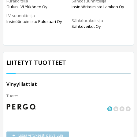
I-urakoitsija
Sähkösuunnittelija
Oulun LVI-Ykkönen Oy
Insinööritoimisto Lamkon Oy
LV-suunnittelija
Sähköurakoitsija
Insinööritoimisto Palosaari Oy
Sähköveikot Oy
LIITETYT TUOTTEET
Vinyylilattiat
Tuote:
Lisää yrityksesti palveluun