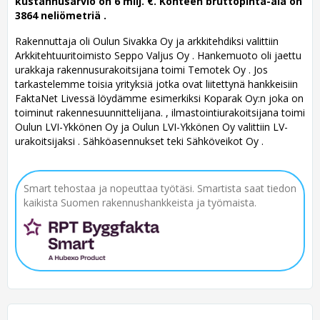
kustannusarvio on 6 milj. €. Kohteen bruttopinta-ala on
3864 neliömetriä .
Rakennuttaja oli Oulun Sivakka Oy ja arkkitehdiksi valittiin
Arkkitehtuuritoimisto Seppo Valjus Oy .
Hankemuoto oli jaettu
urakkaja rakennusurakoitsijana toimi Temotek Oy . Jos
tarkastelemme toisia yrityksiä jotka ovat liitettynä hankkeisiin
FaktaNet Livessä löydämme esimerkiksi Koparak Oy:n joka on
toiminut rakennesuunnittelijana. , ilmastointiurakoitsijana toimi
Oulun LVI-Ykkönen Oy ja Oulun LVI-Ykkönen Oy valittiin LV-
urakoitsijaksi . Sähköasennukset teki Sähköveikot Oy .
Smart tehostaa ja nopeuttaa työtäsi. Smartista saat tiedon
kaikista Suomen rakennushankkeista ja työmaista.