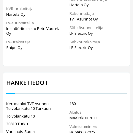
Hartela Oy
KVR-urakoitsija
Rakennuttaja
Hartela Oy
TVT Asunnot Oy
LV-suunnittelija
Sähkösuunnittelija
Insinööritoimisto Petri Vuorela
Oy
LP Electric Oy
LV-urakoitsija
Sähköurakoitsija
Saipu Oy
LP Electric Oy
HANKETIEDOT
Kerrostalot TVT Asunnot
180
Toivolankatu 10 Turkuun
Aloitus:
Toivolankatu 10
Maaliskuu 2023
20810 Turku
Valmistuminen:
Varsinais-Suomi
Huhtikuu 2025