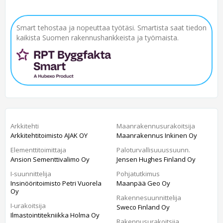
Smart tehostaa ja nopeuttaa työtäsi. Smartista saat tiedon
kaikista Suomen rakennushankkeista ja työmaista.
Arkkitehti
Maanrakennusurakoitsija
Arkkitehtitoimisto AJAK OY
Maanrakennus Inkinen Oy
Elementtitoimittaja
Paloturvallisuuussuunn.
Ansion Sementtivalimo Oy
Jensen Hughes Finland Oy
I-suunnittelija
Pohjatutkimus
Insinööritoimisto Petri Vuorela
Maanpää Geo Oy
Oy
Rakennesuunnittelija
I-urakoitsija
Sweco Finland Oy
Ilmastointitekniikka Holma Oy
Rakennusurakoitsija