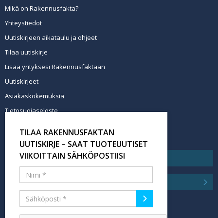
Mikä on Rakennusfakta?
Yhteystiedot
Uutiskirjeen aikataulu ja ohjeet
Tilaa uutiskirje
Lisää yrityksesi Rakennusfaktaan
Uutiskirjeet
Asiakaskokemuksia
Tietosuojaseloste
Newsletter info in English
TILAA RAKENNUSFAKTAN
Tilaa uutiskirje
UUTISKIRJE – SAAT TUOTEUUTISET
VIIKOITTAIN SÄHKÖPOSTIISI