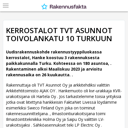
KERROSTALOT TVT ASUNNOT
TOIVOLANKATU 10 TURKUUN
Uudisrakennuskohde rakennustyyppiluokassa
kerrostalot, Hanke koostuu 3 rakennuksesta
paikkakunnalla Turku. Kohteessa on 180 asuntoa, .
Rakentaminen alkoi Maaliskuu 2023 ja arvioitu
rakennusaika on 26 kuukautta. .
Rakennuttaja oli TVT Asunnot Oy ja arkkitehdiksi valittiin
Arkkitehtitoimisto AJAK OY .
Hankemuoto oli kvr-urakkaja KVR-
urakoitsijana oli Hartela Oy . Jos tarkastelemme toisia yrityksiä
jotka ovat liitettynä hankkeisiin FaktaNet Livessä löydämme
esimerkiksi Sweco Finland Oy:n joka on toiminut
rakennesuunnittelijana. , ilmastointiurakoitsijana toimi
Ilmastointitekniikka Holma Oy ja Saipu Oy valittiin LV-
urakoitsijaksi . Sähköasennukset teki LP Electric Oy .