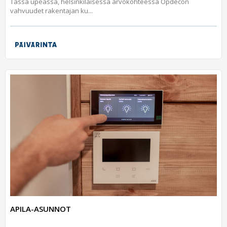
Tässä upeassa, helsinkiläisessä arvokohteessa Opdecon
vahvuudet rakentajan ku...
APILA-ASUNNOT