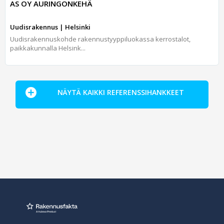
AS OY AURINGONKEHÄ
Uudisrakennus | Helsinki
Uudisrakennuskohde rakennustyyppiluokassa kerrostalot,
paikkakunnalla Helsink...
NÄYTÄ KAIKKI REFERENSSIHANKKEET