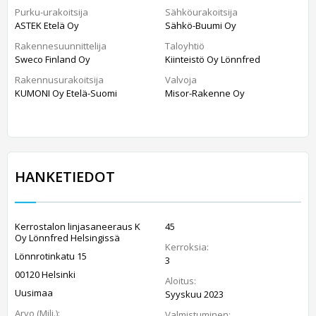
Purku-urakoitsija
Sähköurakoitsija
ASTEK Etelä Oy
Sähkö-Buumi Oy
Rakennesuunnittelija
Taloyhtiö
Sweco Finland Oy
Kiinteistö Oy Lönnfred
Rakennusurakoitsija
Valvoja
KUMONI Oy Etelä-Suomi
Misor-Rakenne Oy
HANKETIEDOT
Kerrostalon linjasaneeraus K
45
Oy Lönnfred Helsingissä
Kerroksia:
Lönnrotinkatu 15
3
00120 Helsinki
Aloitus:
Uusimaa
Syyskuu 2023
Arvo (Milj.):
Valmistuminen: