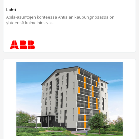
Lahti
Apila-asuntojen kohteessa Ahtialan kaupunginosassa on
yhteensä kolme hirsirak...