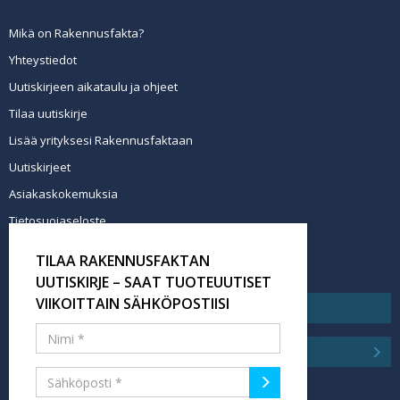
Mikä on Rakennusfakta?
Yhteystiedot
Uutiskirjeen aikataulu ja ohjeet
Tilaa uutiskirje
Lisää yrityksesi Rakennusfaktaan
Uutiskirjeet
Asiakaskokemuksia
Tietosuojaseloste
Newsletter info in English
TILAA RAKENNUSFAKTAN
Tilaa uutiskirje
UUTISKIRJE – SAAT TUOTEUUTISET
VIIKOITTAIN SÄHKÖPOSTIISI