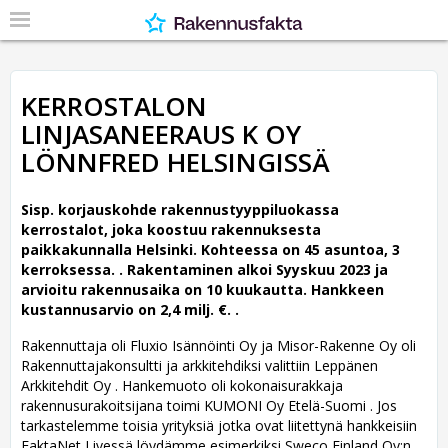
KERROSTALON
LINJASANEERAUS K OY
LÖNNFRED HELSINGISSÄ
Sisp. korjauskohde rakennustyyppiluokassa
kerrostalot, joka koostuu rakennuksesta
paikkakunnalla Helsinki. Kohteessa on 45 asuntoa, 3
kerroksessa. .
Rakentaminen alkoi Syyskuu 2023 ja
arvioitu rakennusaika on 10 kuukautta. Hankkeen
kustannusarvio on 2,4 milj. €. .
Rakennuttaja oli Fluxio Isännöinti Oy ja Misor-Rakenne Oy oli
Rakennuttajakonsultti ja arkkitehdiksi valittiin Leppänen
Arkkitehdit Oy .
Hankemuoto oli kokonaisurakkaja
rakennusurakoitsijana toimi KUMONI Oy Etelä-Suomi . Jos
tarkastelemme toisia yrityksiä jotka ovat liitettynä hankkeisiin
FaktaNet Livessä löydämme esimerkiksi Sweco Finland Oy:n