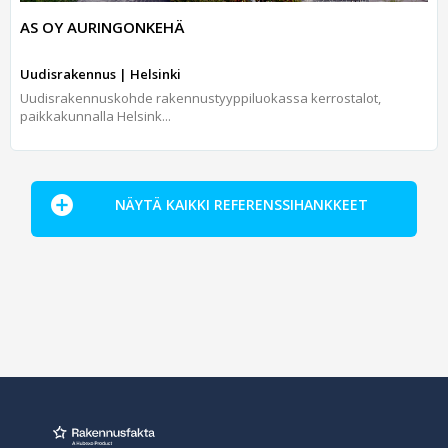
AS OY AURINGONKEHÄ
Uudisrakennus | Helsinki
Uudisrakennuskohde rakennustyyppiluokassa kerrostalot,
paikkakunnalla Helsink...
NÄYTÄ KAIKKI REFERENSSIHANKKEET