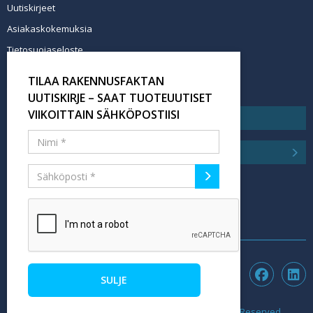
Uutiskirjeet
Asiakaskokemuksia
Tietosuojaseloste
Newsletter info in English
TILAA RAKENNUSFAKTAN
Tilaa uutiskirje
UUTISKIRJE – SAAT TUOTEUUTISET
VIIKOITTAIN SÄHKÖPOSTIISI
SULJE
©2026 rakennusfakta.fi - Hubexo Finland Oy. All Rights Reserved.