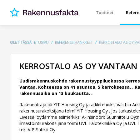
Tuotteet
Refere
OLET TÄSSÄ:
ETUSIVU
REFERENSSIHANKKEET
KERROSTALO AS OY V
KERROSTALO AS OY VANTAAN
Uudisrakennuskohde rakennustyyppiluokassa kerrost
Vantaa. Kohteessa on 41 asuntoa, 5 kerroksessa. .
Ra
rakennusaika on 13 kuukautta. .
Rakennuttaja oli YIT Housing Oy ja arkkitehdiksi valittiin Ar
rakennusurakoitsijana toimi YIT Housing Oy . Jos tarkastelem
Livessä löydämme esimerkiksi A-Insinöörit Suunnittelu Oy:n 
ilmastointiurakoitsijana toimi UVL Talotekniikka Oy ja UVL T
teki VIP-Sähkö Oy .