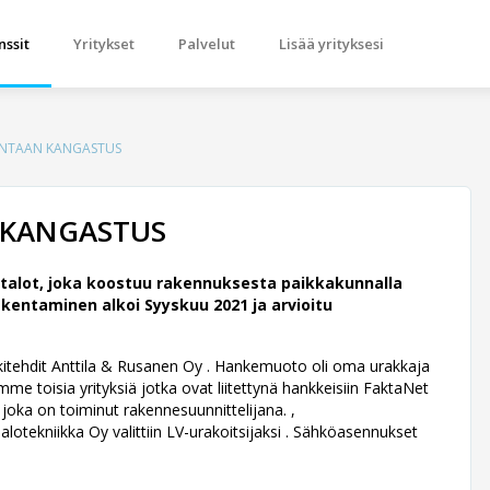
nssit
Yritykset
Palvelut
Lisää yrityksesi
ANTAAN KANGASTUS
 KANGASTUS
alot, joka koostuu rakennuksesta paikkakunnalla
kentaminen alkoi Syyskuu 2021 ja arvioitu
kkitehdit Anttila & Rusanen Oy .
Hankemuoto oli oma urakkaja
me toisia yrityksiä jotka ovat liitettynä hankkeisiin FaktaNet
joka on toiminut rakennesuunnittelijana. ,
alotekniikka Oy valittiin LV-urakoitsijaksi . Sähköasennukset