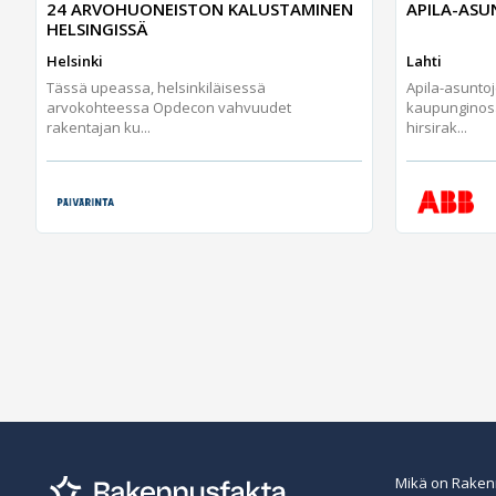
24 ARVOHUONEISTON KALUSTAMINEN
APILA-AS
HELSINGISSÄ
Helsinki
Lahti
Tässä upeassa, helsinkiläisessä
Apila-asunto
arvokohteessa Opdecon vahvuudet
kaupunginos
rakentajan ku...
hirsirak...
Mikä on Raken