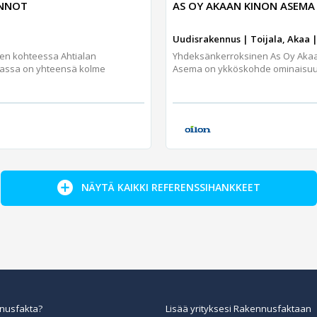
UNNOT
AS OY AKAAN KINON ASEMA
Uudisrakennus | Toijala, Akaa |
jen kohteessa Ahtialan
Yhdeksänkerroksinen As Oy Aka
assa on yhteensä kolme
Asema on ykköskohde ominaisuuks
NÄYTÄ KAIKKI REFERENSSIHANKKEET
nusfakta?
Lisää yrityksesi Rakennusfaktaan