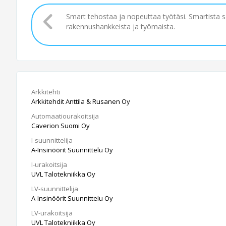
Smart tehostaa ja nopeuttaa työtäsi. Smartista 
rakennushankkeista ja työmaista.
Arkkitehti
Arkkitehdit Anttila & Rusanen Oy
Automaatiourakoitsija
Caverion Suomi Oy
I-suunnittelija
A-Insinöörit Suunnittelu Oy
I-urakoitsija
UVL Talotekniikka Oy
LV-suunnittelija
A-Insinöörit Suunnittelu Oy
LV-urakoitsija
UVL Talotekniikka Oy