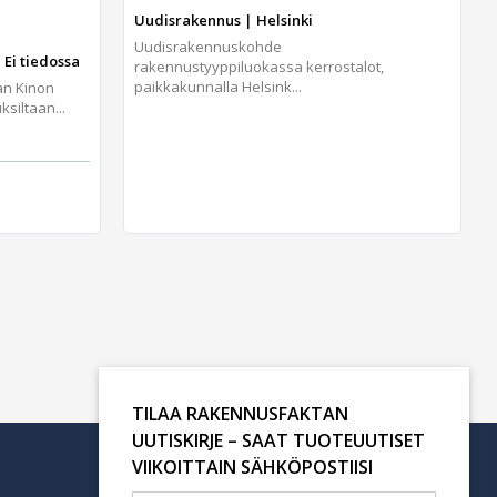
Uudisrakennus | Helsinki
Uudisrakennuskohde
 Ei tiedossa
rakennustyyppiluokassa kerrostalot,
paikkakunnalla Helsink...
an Kinon
iltaan...
TILAA RAKENNUSFAKTAN
UUTISKIRJE – SAAT TUOTEUUTISET
VIIKOITTAIN SÄHKÖPOSTIISI
Tilaa uutiskirje