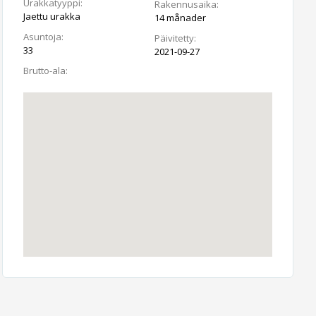
Urakkatyyppi:
Rakennusaika:
Jaettu urakka
14 månader
Asuntoja:
Päivitetty:
33
2021-09-27
Brutto-ala: