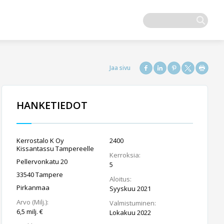
HANKETIEDOT
Kerrostalo K Oy
2400
Kissantassu Tampereelle
Kerroksia:
Pellervonkatu 20
5
33540 Tampere
Aloitus:
Pirkanmaa
Syyskuu 2021
Arvo (Milj.):
Valmistuminen:
6,5 milj. €
Lokakuu 2022