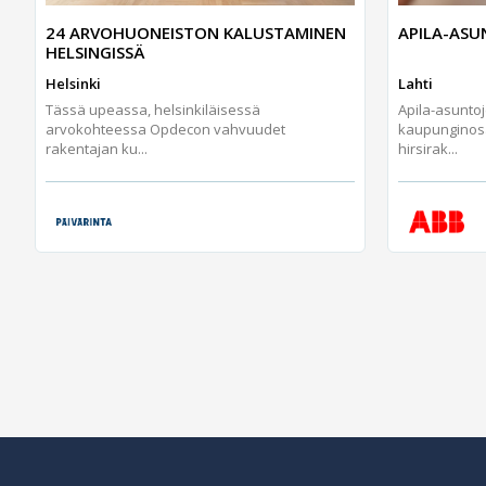
24 ARVOHUONEISTON KALUSTAMINEN
APILA-AS
HELSINGISSÄ
Helsinki
Lahti
Tässä upeassa, helsinkiläisessä
Apila-asunto
arvokohteessa Opdecon vahvuudet
kaupunginos
rakentajan ku...
hirsirak...