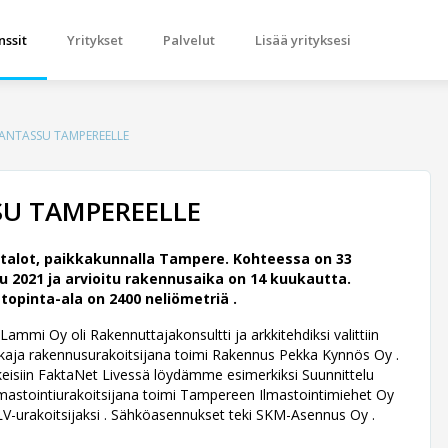
nssit
Yritykset
Palvelut
Lisää yrityksesi
SANTASSU TAMPEREELLE
SU TAMPEREELLE
alot, paikkakunnalla Tampere. Kohteessa on 33
 2021 ja arvioitu rakennusaika on 14 kuukautta.
topinta-ala on 2400 neliömetriä .
Lammi Oy oli Rakennuttajakonsultti ja arkkitehdiksi valittiin
kaja rakennusurakoitsijana toimi Rakennus Pekka Kynnös Oy .
nkkeisiin FaktaNet Livessä löydämme esimerkiksi Suunnittelu
lmastointiurakoitsijana toimi Tampereen Ilmastointimiehet Oy
n LV-urakoitsijaksi . Sähköasennukset teki SKM-Asennus Oy .