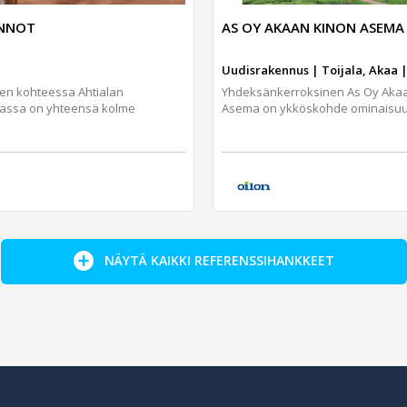
UNNOT
AS OY AKAAN KINON ASEMA
Uudisrakennus | Toijala, Akaa |
jen kohteessa Ahtialan
Yhdeksänkerroksinen As Oy Aka
assa on yhteensä kolme
Asema on ykköskohde ominaisuuks
NÄYTÄ KAIKKI REFERENSSIHANKKEET