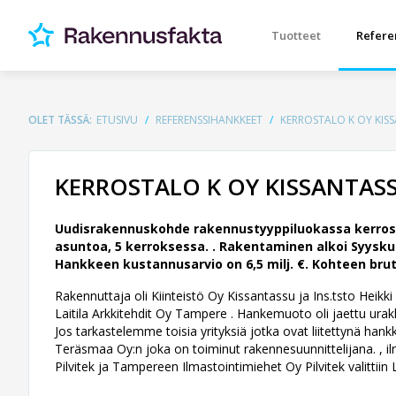
Tuotteet
Refere
OLET TÄSSÄ:
ETUSIVU
REFERENSSIHANKKEET
KERROSTALO K OY KIS
KERROSTALO K OY KISSANTAS
Uudisrakennuskohde rakennustyyppiluokassa kerrost
asuntoa, 5 kerroksessa. .
Rakentaminen alkoi Syyskuu
Hankkeen kustannusarvio on 6,5 milj. €. Kohteen brut
Rakennuttaja oli Kiinteistö Oy Kissantassu ja Ins.tsto Heikki 
Laitila Arkkitehdit Oy Tampere .
Hankemuoto oli jaettu urak
Jos tarkastelemme toisia yrityksiä jotka ovat liitettynä ha
Teräsmaa Oy:n joka on toiminut rakennesuunnittelijana. , i
Pilvitek ja Tampereen Ilmastointimiehet Oy Pilvitek valittii