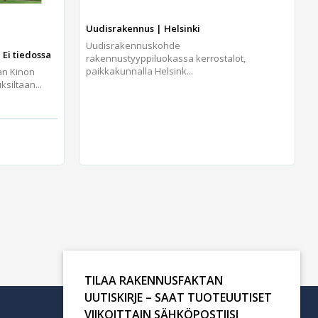
Uudisrakennus | Helsinki
Uudisrakennuskohde
 Ei tiedossa
rakennustyyppiluokassa kerrostalot,
paikkakunnalla Helsink...
an Kinon
iltaan...
TILAA RAKENNUSFAKTAN
UUTISKIRJE – SAAT TUOTEUUTISET
VIIKOITTAIN SÄHKÖPOSTIISI