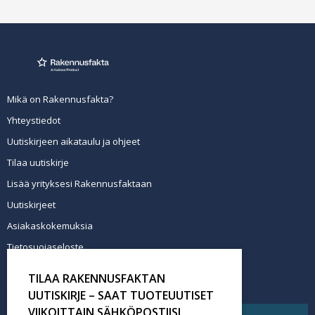
Mikä on Rakennusfakta?
Yhteystiedot
Uutiskirjeen aikataulu ja ohjeet
Tilaa uutiskirje
Lisää yrityksesi Rakennusfaktaan
Uutiskirjeet
Asiakaskokemuksia
Tietosuojaseloste
Newsletter info in English
TILAA RAKENNUSFAKTAN
Tilaa uutiskirje
UUTISKIRJE – SAAT TUOTEUUTISET
VIIKOITTAIN SÄHKÖPOSTIISI