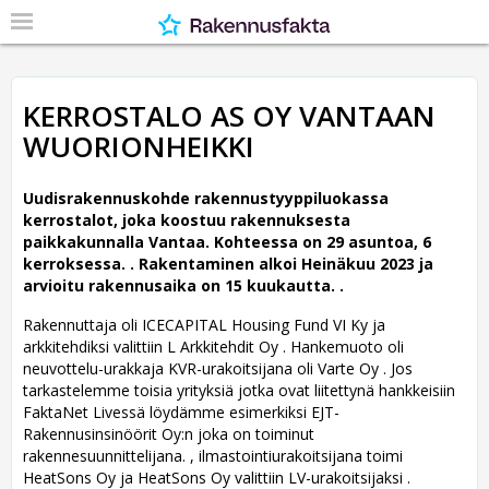
KERROSTALO AS OY VANTAAN
WUORIONHEIKKI
Uudisrakennuskohde rakennustyyppiluokassa
kerrostalot, joka koostuu rakennuksesta
paikkakunnalla Vantaa. Kohteessa on 29 asuntoa, 6
kerroksessa. .
Rakentaminen alkoi Heinäkuu 2023 ja
arvioitu rakennusaika on 15 kuukautta. .
Rakennuttaja oli ICECAPITAL Housing Fund VI Ky ja
arkkitehdiksi valittiin L Arkkitehdit Oy .
Hankemuoto oli
neuvottelu-urakkaja KVR-urakoitsijana oli Varte Oy . Jos
tarkastelemme toisia yrityksiä jotka ovat liitettynä hankkeisiin
FaktaNet Livessä löydämme esimerkiksi EJT-
Rakennusinsinöörit Oy:n joka on toiminut
rakennesuunnittelijana. , ilmastointiurakoitsijana toimi
HeatSons Oy ja HeatSons Oy valittiin LV-urakoitsijaksi .