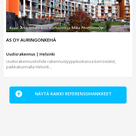
AS OY AURINGONKEHÄ
Uudisrakennus | Helsinki
Uudisrakennuskohde rakennustyyppiluokassa kerrostalot,
paikkakunnalla Helsink...
NÄYTÄ KAIKKI REFERENSSIHANKKEET