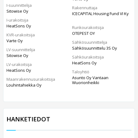
I-suunnittelija
Rakennuttaja
Sitowise Oy
ICECAPITAL Housing Fund VI Ky
I-urakoitsija
HeatSons Oy
Runkourakoitsija
OTEPEST OY
KVR-urakoitsija
Varte Oy
Sähkösuunnittelija
Sähkösuunnittelu 3S Oy
LV-suunnittelija
Sitowise Oy
Sähköurakoitsija
HeatSons Oy
LV-urakoitsija
HeatSons Oy
Taloyhtiö
Asunto Oy Vantaan
Maanrakennusurakoitsija
Wuorionheikki
Louhintahiekka Oy
HANKETIEDOT