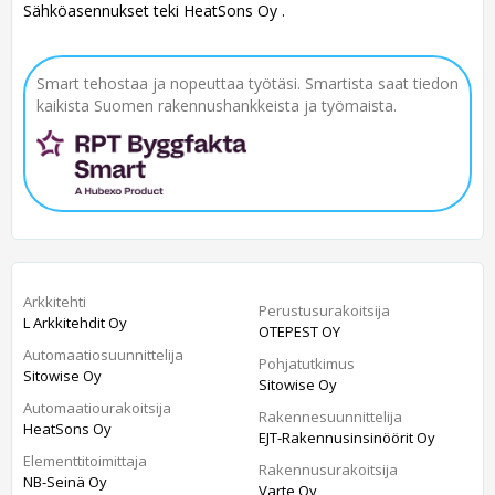
Sähköasennukset teki HeatSons Oy .
Smart tehostaa ja nopeuttaa työtäsi. Smartista saat tiedon
kaikista Suomen rakennushankkeista ja työmaista.
Arkkitehti
Perustusurakoitsija
L Arkkitehdit Oy
OTEPEST OY
Automaatiosuunnittelija
Pohjatutkimus
Sitowise Oy
Sitowise Oy
Automaatiourakoitsija
Rakennesuunnittelija
HeatSons Oy
EJT-Rakennusinsinöörit Oy
Elementtitoimittaja
Rakennusurakoitsija
NB-Seinä Oy
Varte Oy