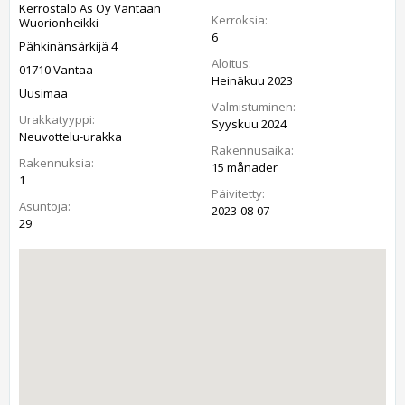
Kerrostalo As Oy Vantaan
Kerroksia:
Wuorionheikki
6
Pähkinänsärkijä 4
Aloitus:
01710 Vantaa
Heinäkuu 2023
Uusimaa
Valmistuminen:
Urakkatyyppi:
Syyskuu 2024
Neuvottelu-urakka
Rakennusaika:
Rakennuksia:
15 månader
1
Päivitetty:
Asuntoja:
2023-08-07
29