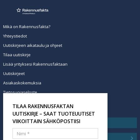
Mikä on Rakennusfakta?
Yhteystiedot
Uutiskirjeen aikataulu ja ohjeet
Tilaa uutiskirje
Lisää yrityksesi Rakennusfaktaan
Uutiskirjeet
Asiakaskokemuksia
Tietosuojaseloste
Newsletter info in English
TILAA RAKENNUSFAKTAN
Tilaa uutiskirje
UUTISKIRJE – SAAT TUOTEUUTISET
VIIKOITTAIN SÄHKÖPOSTIISI