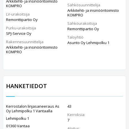
Arkkitehti- ja insinööritoimisto
Sähkösuunnittelija
KOMPRO
Arkkitehti- ja insinööritoimisto
LV-urakoitsija
KOMPRO
Remonttipartio Oy
Sähköurakoitsija
Purku-urakoitsija
Remonttipartio Oy
SPJ-Service Oy
Taloyhtiö
Rakennesuunnittelija
Asunto Oy Lehmipolku 1
Arkkitehti- ja insinööritoimisto
KOMPRO
HANKETIEDOT
Kerrostalon linjasaneeraus As
43
Oy Lehmipolku 1 Vantaalla
Kerroksia:
Lehmipolku 1
7
01360 Vantaa
Aloitus: