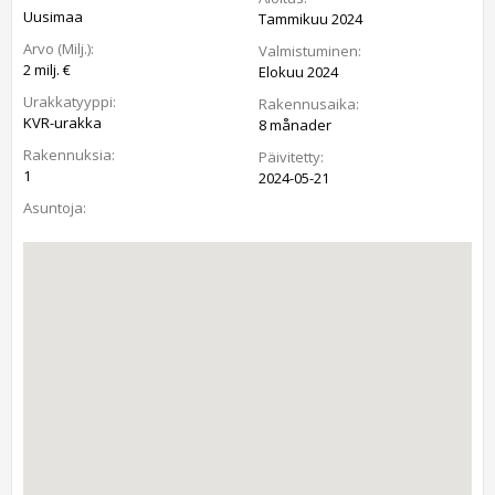
Uusimaa
Tammikuu 2024
Arvo (Milj.):
Valmistuminen:
2 milj. €
Elokuu 2024
Urakkatyyppi:
Rakennusaika:
KVR-urakka
8 månader
Rakennuksia:
Päivitetty:
1
2024-05-21
Asuntoja: