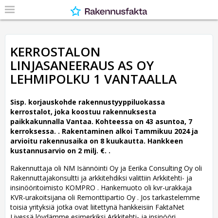
KERROSTALON
LINJASANEERAUS AS OY
LEHMIPOLKU 1 VANTAALLA
Sisp. korjauskohde rakennustyyppiluokassa
kerrostalot, joka koostuu rakennuksesta
paikkakunnalla Vantaa. Kohteessa on 43 asuntoa, 7
kerroksessa. .
Rakentaminen alkoi Tammikuu 2024 ja
arvioitu rakennusaika on 8 kuukautta. Hankkeen
kustannusarvio on 2 milj. €. .
Rakennuttaja oli NM Isännöinti Oy ja Eerika Consulting Oy oli
Rakennuttajakonsultti ja arkkitehdiksi valittiin Arkkitehti- ja
insinööritoimisto KOMPRO .
Hankemuoto oli kvr-urakkaja
KVR-urakoitsijana oli Remonttipartio Oy . Jos tarkastelemme
toisia yrityksiä jotka ovat liitettynä hankkeisiin FaktaNet
Livessä löydämme esimerkiksi Arkkitehti- ja insinööri