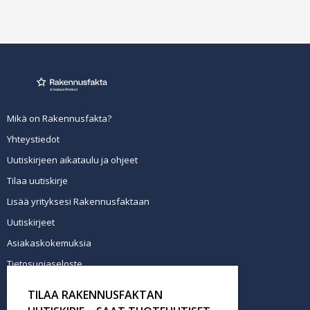
Mikä on Rakennusfakta?
Yhteystiedot
Uutiskirjeen aikataulu ja ohjeet
Tilaa uutiskirje
Lisää yrityksesi Rakennusfaktaan
Uutiskirjeet
Asiakaskokemuksia
Tietosuojaseloste
Newsletter info in English
TILAA RAKENNUSFAKTAN
Tilaa uutiskirje