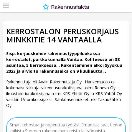
KERROSTALON PERUSKORJAUS
MINKKITIE 14 VANTAALLA
Sisp. korjauskohde rakennustyyppiluokassa
kerrostalot, paikkakunnalla Vantaa. Kohteessa on 38
asuntoa, 5 kerroksessa. .
Rakentaminen alkoi Syyskuu
2023 ja arvioitu rakennusaika on 9 kuukautta. .
Rakennuttaja oli Avain Rakennuttaja Oy .
Hankemuoto oli
kokonaisurakkaja rakennusurakoitsijana toimi Renevo Oy . ,
ilmastointiurakoitsijana toimi KRS-Yhtiöt Oy ja KRS-Yhtiöt Oy
valittiin LV-urakoitsijaksi . Sähköasennukset teki TakuuSähkö
Oy .
Smart tehostaa ja nopeuttaa työtäsi. Smartista saat tiedon
kaikista Suomen rakennushankkeista ja työmaista.