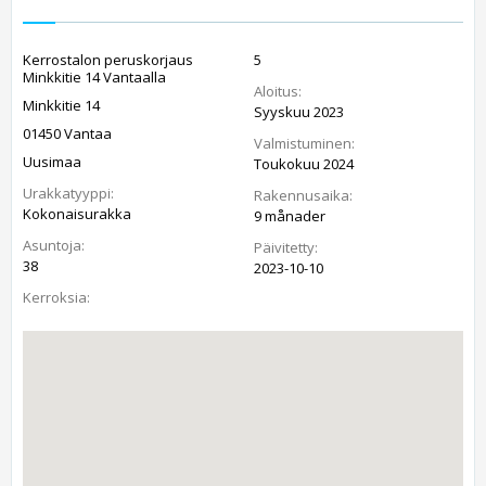
Kerrostalon peruskorjaus
5
Minkkitie 14 Vantaalla
Aloitus:
Minkkitie 14
Syyskuu 2023
01450 Vantaa
Valmistuminen:
Uusimaa
Toukokuu 2024
Urakkatyyppi:
Rakennusaika:
Kokonaisurakka
9 månader
Asuntoja:
Päivitetty:
38
2023-10-10
Kerroksia: