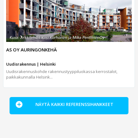
AS OY AURINGONKEHÄ
Uudisrakennus | Helsinki
Uudisrakennuskohde rakennustyyppiluokassa kerrostalot,
paikkakunnalla Helsink...
NÄYTÄ KAIKKI REFERENSSIHANKKEET