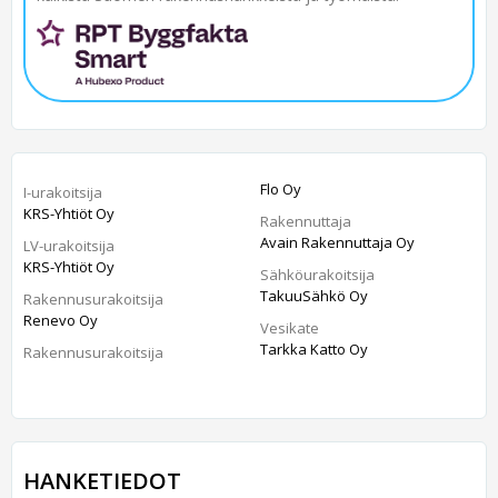
Flo Oy
I-urakoitsija
KRS-Yhtiöt Oy
Rakennuttaja
Avain Rakennuttaja Oy
LV-urakoitsija
KRS-Yhtiöt Oy
Sähköurakoitsija
TakuuSähkö Oy
Rakennusurakoitsija
Renevo Oy
Vesikate
Tarkka Katto Oy
Rakennusurakoitsija
HANKETIEDOT