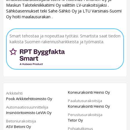
Maskun Talotekniikkatiimi Oy valittiin LV-urakoitsijaksi .
Sähköasennukset teki Sahe-Sähkö Oy ja LTU Varsinais-Suomi
Oy hoiti maalausurakan .
Smart tehostaa ja nopeuttaa työtäsi. Smartista saat tiedon
kaikista Suomen rakennushankkeista ja työmaista.
Koneurakointi Heino Oy
Arkkitehti
Pook Arkkitehtitoimisto Oy
Paalutusurakoitsija
Koneurakointi Heino Oy
Automaatiosuunnittelija
Insinööritoimisto LeVIA Oy
Perustusurakoitsija
Tetor Oy
Betoniurakoitsija
ASV Betoni Oy
Pohjatutkimus