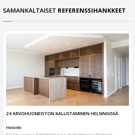
SAMANKALTAISET
REFERENSSIHANKKEET
24 ARVOHUONEISTON KALUSTAMINEN HELSINGISSÄ
Helsinki
Tässä upeassa, helsinkiläisessä arvokohteessa Opdecon