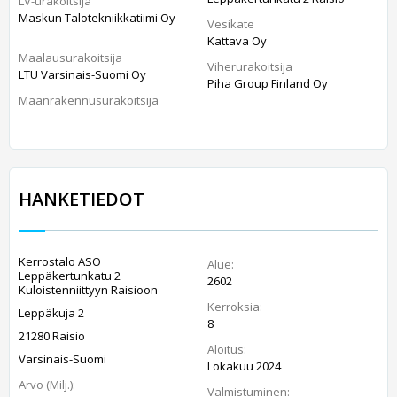
LV-urakoitsija
Maskun Talotekniikkatiimi Oy
Vesikate
Kattava Oy
Maalausurakoitsija
Viherurakoitsija
LTU Varsinais-Suomi Oy
Piha Group Finland Oy
Maanrakennusurakoitsija
HANKETIEDOT
Kerrostalo ASO
Alue:
Leppäkertunkatu 2
2602
Kuloistenniittyyn Raisioon
Kerroksia:
Leppäkuja 2
8
21280 Raisio
Aloitus:
Varsinais-Suomi
Lokakuu 2024
Arvo (Milj.):
Valmistuminen: