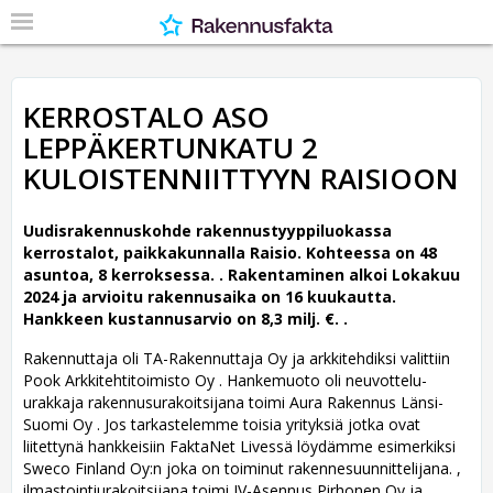
KERROSTALO ASO
LEPPÄKERTUNKATU 2
KULOISTENNIITTYYN RAISIOON
Uudisrakennuskohde rakennustyyppiluokassa
kerrostalot, paikkakunnalla Raisio. Kohteessa on 48
asuntoa, 8 kerroksessa. .
Rakentaminen alkoi Lokakuu
2024 ja arvioitu rakennusaika on 16 kuukautta.
Hankkeen kustannusarvio on 8,3 milj. €. .
Rakennuttaja oli TA-Rakennuttaja Oy ja arkkitehdiksi valittiin
Pook Arkkitehtitoimisto Oy .
Hankemuoto oli neuvottelu-
urakkaja rakennusurakoitsijana toimi Aura Rakennus Länsi-
Suomi Oy . Jos tarkastelemme toisia yrityksiä jotka ovat
liitettynä hankkeisiin FaktaNet Livessä löydämme esimerkiksi
Sweco Finland Oy:n joka on toiminut rakennesuunnittelijana. ,
ilmastointiurakoitsijana toimi IV-Asennus Pirhonen Oy ja