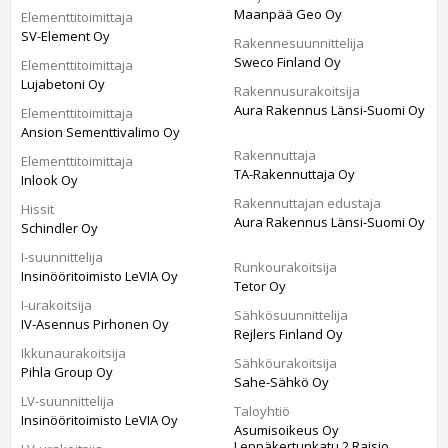
Maanpää Geo Oy
Elementtitoimittaja
SV-Element Oy
Rakennesuunnittelija
Sweco Finland Oy
Elementtitoimittaja
Lujabetoni Oy
Rakennusurakoitsija
Aura Rakennus Länsi-Suomi Oy
Elementtitoimittaja
Ansion Sementtivalimo Oy
Rakennuttaja
Elementtitoimittaja
TA-Rakennuttaja Oy
Inlook Oy
Rakennuttajan edustaja
Hissit
Aura Rakennus Länsi-Suomi Oy
Schindler Oy
I-suunnittelija
Runkourakoitsija
Insinööritoimisto LeVIA Oy
Tetor Oy
I-urakoitsija
Sähkösuunnittelija
IV-Asennus Pirhonen Oy
Rejlers Finland Oy
Ikkunaurakoitsija
Sähköurakoitsija
Pihla Group Oy
Sahe-Sähkö Oy
LV-suunnittelija
Taloyhtiö
Insinööritoimisto LeVIA Oy
Asumisoikeus Oy
Leppäkertunkatu 2 Raisio