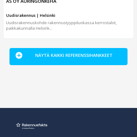
AS OY AURINGONKEHÄ
Uudisrakennus | Helsinki
Uudisrakennuskohde rakennustyyppiluokassa kerrostalot,
paikkakunnalla Helsink...
NÄYTÄ KAIKKI REFERENSSIHANKKEET