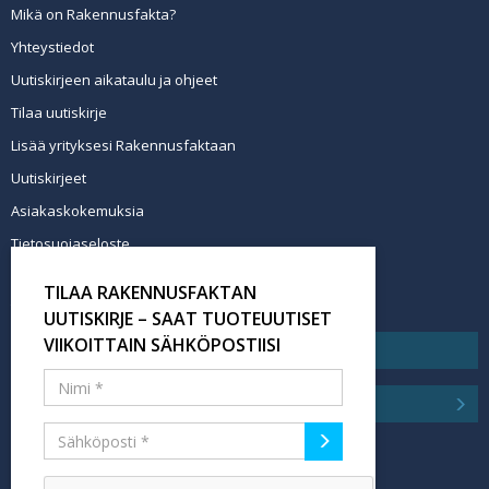
Mikä on Rakennusfakta?
Yhteystiedot
Uutiskirjeen aikataulu ja ohjeet
Tilaa uutiskirje
Lisää yrityksesi Rakennusfaktaan
Uutiskirjeet
Asiakaskokemuksia
Tietosuojaseloste
Newsletter info in English
TILAA RAKENNUSFAKTAN
Tilaa uutiskirje
UUTISKIRJE – SAAT TUOTEUUTISET
VIIKOITTAIN SÄHKÖPOSTIISI