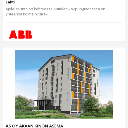
Lahti
Apila-asuntojen kohteessa Ahtialan kaupunginosassa on
yhteensä kolme hirsirak...
AS OY AKAAN KINON ASEMA