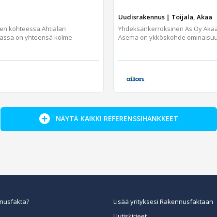
Uudisrakennus | Toijala, Akaa
jen kohteessa Ahtialan
Yhdeksänkerroksinen As Oy Aka
assa on yhteensä kolme
Asema on ykköskohde ominaisuuks
NÄYTÄ KAIKKI REFERENSSIHANKKEET
nusfakta?
Lisää yrityksesi Rakennusfaktaan
Uutiskirjeet