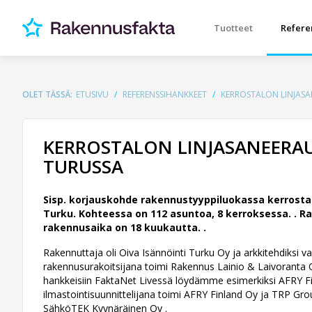
Tuotteet
Refere
OLET TÄSSÄ:
ETUSIVU
REFERENSSIHANKKEET
KERROSTALON LINJASA
KERROSTALON LINJASANEERAU
TURUSSA
Sisp. korjauskohde rakennustyyppiluokassa kerrosta
Turku. Kohteessa on 112 asuntoa, 8 kerroksessa. .
Ra
rakennusaika on 18 kuukautta. .
Rakennuttaja oli Oiva Isännöinti Turku Oy ja arkkitehdiksi va
rakennusurakoitsijana toimi Rakennus Lainio & Laivoranta Oy 
hankkeisiin FaktaNet Livessä löydämme esimerkiksi AFRY Fin
ilmastointisuunnittelijana toimi AFRY Finland Oy ja TRP Grou
SähköTEK Kyynäräinen Oy .