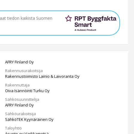
saat tiedon kaikista Suomen
AFRY Finland Oy
Rakennusurakoitsija
Rakennustoimisto Lainio & Laivoranta Oy
Rakennuttaja
Oiva Isännöinti Turku Oy
Sähkösuunnittelija
AFRY Finland Oy
Sähköurakoitsija
SähköTEK Kyynäräinen Oy
Taloyhtiö
Asunto-oy Varkkametsä