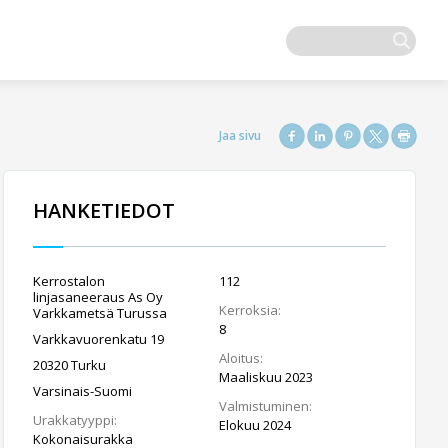
HANKETIEDOT
Kerrostalon
112
linjasaneeraus As Oy
Kerroksia:
Varkkametsä Turussa
8
Varkkavuorenkatu 19
Aloitus:
20320 Turku
Maaliskuu 2023
Varsinais-Suomi
Valmistuminen:
Urakkatyyppi:
Elokuu 2024
Kokonaisurakka