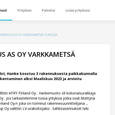
nssit
Yritykset
Palvelut
Lisää yrityksesi
NEERAUS AS OY VARKKAMETSÄ TURUSSA
S AS OY VARKKAMETSÄ
lot, Hanke koostuu 3 rakennuksesta paikkakunnalla
kentaminen alkoi Maaliskuu 2023 ja arvioitu
littiin AFRY Finland Oy .
Hankemuoto oli kokonaisurakkaja
. Jos tarkastelemme toisia yrityksiä jotka ovat liitettynä
land Oy:n joka on toiminut rakennesuunnittelijana. ,
p Oy valittiin LV-urakoitsijaksi . Sähköasennukset teki