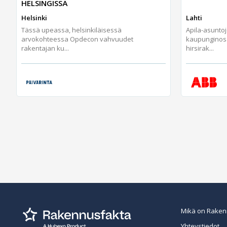
HELSINGISSÄ
Helsinki
Lahti
Tässä upeassa, helsinkiläisessä
Apila-asunto
arvokohteessa Opdecon vahvuudet
kaupunginos
rakentajan ku...
hirsirak...
Mikä on Raken
Yhteystiedot