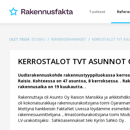
Tuotteet
Refere
OLET TÄSSÄ:
ETUSIVU
REFERENSSIHANKKEET
KERROSTALOT TVT ASU
KERROSTALOT TVT ASUNNOT O
Uudisrakennuskohde rakennustyyppiluokassa kerrost
Raisio. Kohteessa on 47 asuntoa, 8 kerroksessa. .
Rak
rakennusaika on 19 kuukautta. .
Rakennuttaja oli Asunto Oy Raision Mansikka ja arkkitehdiksi
oli kokonaisurakkaja rakennusurakoitsijana toimi Ojarannan
liitettynä hankkeisiin FaktaNet Livessä löydämme esimerkik
rakennesuunnittelijana. , ilmastointiurakoitsijana toimi Mod
LV-urakoitsijaksi . Sähköasennukset teki Kyrön Sähkö Oy .