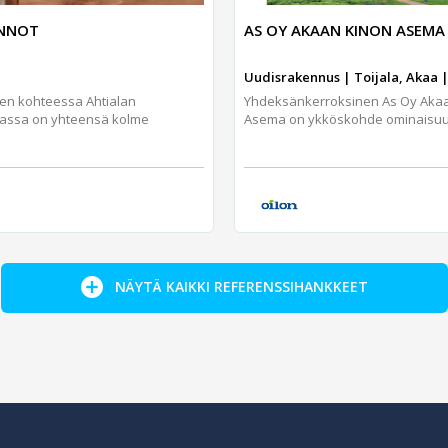
UNNOT
AS OY AKAAN KINON ASEMA
Uudisrakennus | Toijala, Akaa |
jen kohteessa Ahtialan
Yhdeksänkerroksinen As Oy Aka
assa on yhteensä kolme
Asema on ykköskohde ominaisuuks
NÄYTÄ KAIKKI REFERENSSIHANKKEET