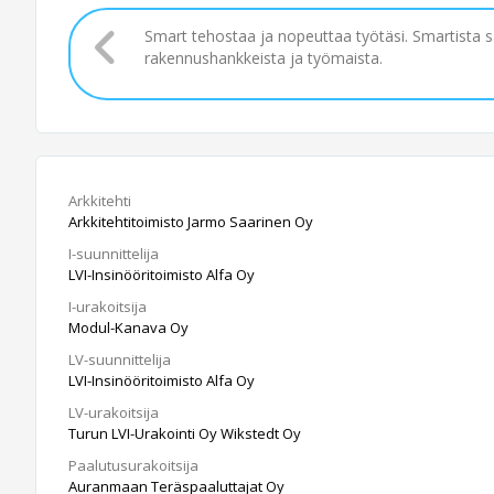
Smart tehostaa ja nopeuttaa työtäsi. Smartista 
rakennushankkeista ja työmaista.
Arkkitehti
Arkkitehtitoimisto Jarmo Saarinen Oy
I-suunnittelija
LVI-Insinööritoimisto Alfa Oy
I-urakoitsija
Modul-Kanava Oy
LV-suunnittelija
LVI-Insinööritoimisto Alfa Oy
LV-urakoitsija
Turun LVI-Urakointi Oy Wikstedt Oy
Paalutusurakoitsija
Auranmaan Teräspaaluttajat Oy