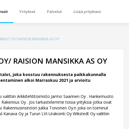
nssit
Yritykset
Palvelut
Lisää yrityksesi
NNOT OY/ RAISION MANSIKKA AS OY
Y/ RAISION MANSIKKA AS OY
alot, joka koostuu rakennuksesta paikkakunnalla
entaminen alkoi Marraskuu 2021 ja arvioitu
 valittiin Arkkitehtitoimisto Jarmo Saarinen Oy .
Hankemuoto
 Rakennus Oy . Jos tarkastelemme toisia yrityksiä jotka ovat
si Rakennusinsinööri Jukka Toivonen Oy:n joka on toiminut
ul-Kanava Oy ja Turun LVI-Urakointi Oy Wikstedt Oy valittiin