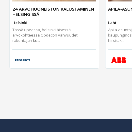
24 ARVOHUONEISTON KALUSTAMINEN
APILA-AS
HELSINGISSÄ
Helsinki
Lahti
Tässä upeassa, helsinkiläisessä
Apila-asunto
arvokohteessa Opdecon vahvuudet
kaupunginos
rakentajan ku...
hirsirak...