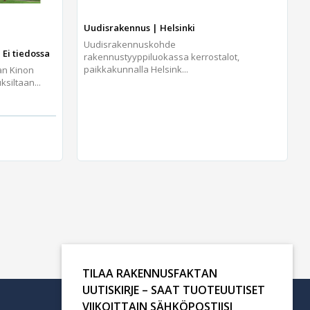
Uudisrakennus | Helsinki
Uudisrakennuskohde
 Ei tiedossa
rakennustyyppiluokassa kerrostalot,
paikkakunnalla Helsink...
an Kinon
iltaan...
TILAA RAKENNUSFAKTAN
UUTISKIRJE – SAAT TUOTEUUTISET
VIIKOITTAIN SÄHKÖPOSTIISI