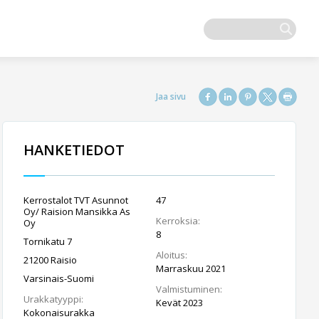
HANKETIEDOT
Kerrostalot TVT Asunnot
47
Oy/ Raision Mansikka As
Kerroksia:
Oy
8
Tornikatu 7
Aloitus:
21200 Raisio
Marraskuu 2021
Varsinais-Suomi
Valmistuminen:
Urakkatyyppi:
Kevät 2023
Kokonaisurakka