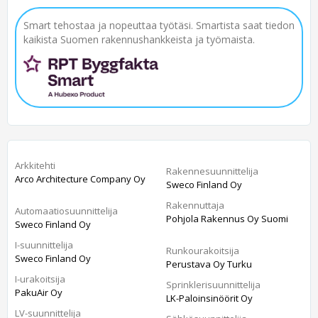
Smart tehostaa ja nopeuttaa työtäsi. Smartista saat tiedon
kaikista Suomen rakennushankkeista ja työmaista.
Arkkitehti
Rakennesuunnittelija
Arco Architecture Company Oy
Sweco Finland Oy
Rakennuttaja
Automaatiosuunnittelija
Pohjola Rakennus Oy Suomi
Sweco Finland Oy
I-suunnittelija
Runkourakoitsija
Sweco Finland Oy
Perustava Oy Turku
I-urakoitsija
Sprinklerisuunnittelija
PakuAir Oy
LK-Paloinsinöörit Oy
LV-suunnittelija