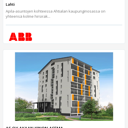
Lahti
Apila-asuntojen kohteessa Ahtialan kaupunginosassa on
yhteensä kolme hirsirak...
AS OY AKAAN KINON ASEMA