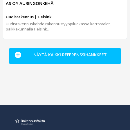
AS OY AURINGONKEHÄ
Uudisrakennus | Helsinki
Uudisrakennuskohde rakennustyyppiluokassa kerrostalot,
paikkakunnalla Helsink...
NÄYTÄ KAIKKI REFERENSSIHANKKEET