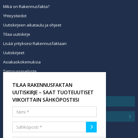
Mikä on Rakennusfakta?
Yhteystiedot
Uutiskirjeen aikataulu ja ohjeet
Tilaa uutiskirje
Lisää yrityksesi Rakennusfaktaan
Uutiskirjeet
Asiakaskokemuksia
Tietosuojaseloste
Newsletter info in English
TILAA RAKENNUSFAKTAN
Tilaa uutiskirje
UUTISKIRJE – SAAT TUOTEUUTISET
VIIKOITTAIN SÄHKÖPOSTIISI