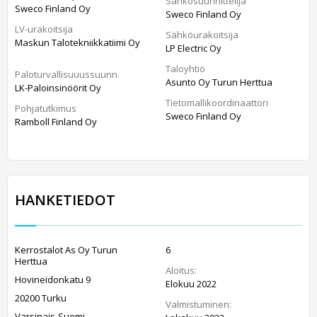
Sähkösuunnittelija
Sweco Finland Oy
Sweco Finland Oy
LV-urakoitsija
Sähköurakoitsija
Maskun Talotekniikkatiimi Oy
LP Electric Oy
Taloyhtiö
Paloturvallisuuussuunn.
Asunto Oy Turun Herttua
LK-Paloinsinöörit Oy
Tietomallikoordinaattori
Pohjatutkimus
Sweco Finland Oy
Ramboll Finland Oy
HANKETIEDOT
Kerrostalot As Oy Turun
6
Herttua
Aloitus:
Hovineidonkatu 9
Elokuu 2022
20200 Turku
Valmistuminen:
Varsinais-Suomi