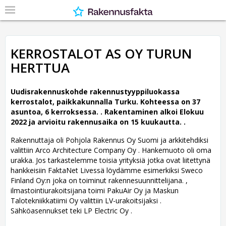
KERROSTALOT AS OY TURUN
HERTTUA
Uudisrakennuskohde rakennustyyppiluokassa
kerrostalot, paikkakunnalla Turku. Kohteessa on 37
asuntoa, 6 kerroksessa. .
Rakentaminen alkoi Elokuu
2022 ja arvioitu rakennusaika on 15 kuukautta. .
Rakennuttaja oli Pohjola Rakennus Oy Suomi ja arkkitehdiksi
valittiin Arco Architecture Company Oy .
Hankemuoto oli oma
urakka. Jos tarkastelemme toisia yrityksiä jotka ovat liitettynä
hankkeisiin FaktaNet Livessä löydämme esimerkiksi Sweco
Finland Oy:n joka on toiminut rakennesuunnittelijana. ,
ilmastointiurakoitsijana toimi PakuAir Oy ja Maskun
Talotekniikkatiimi Oy valittiin LV-urakoitsijaksi .
Sähköasennukset teki LP Electric Oy .