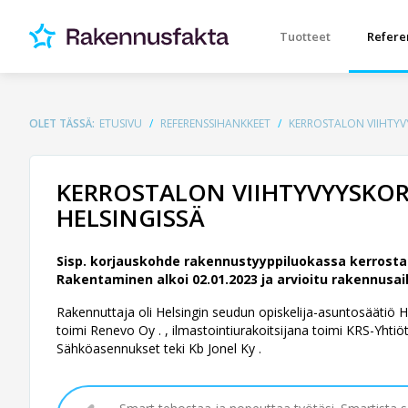
Tuotteet
Refere
OLET TÄSSÄ:
ETUSIVU
REFERENSSIHANKKEET
KERROSTALON VIIHTYV
KERROSTALON VIIHTYVYYSKOR
HELSINGISSÄ
Sisp. korjauskohde rakennustyyppiluokassa kerrostalo
Rakentaminen alkoi 02.01.2023 ja arvioitu rakennusai
Rakennuttaja oli Helsingin seudun opiskelija-asuntosäätiö 
toimi Renevo Oy . , ilmastointiurakoitsijana toimi KRS-Yhtiöt 
Sähköasennukset teki Kb Jonel Ky .