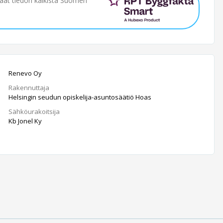
saat tiedon kaikista Suomen
Renevo Oy
Rakennuttaja
Helsingin seudun opiskelija-asuntosäätiö Hoas
Sähköurakoitsija
Kb Jonel Ky