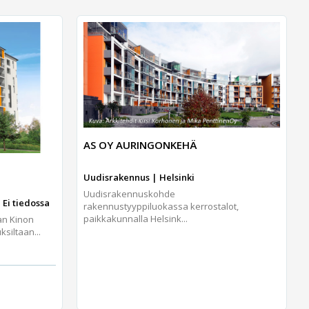
AS OY AURINGONKEHÄ
Uudisrakennus | Helsinki
Uudisrakennuskohde
 Ei tiedossa
rakennustyyppiluokassa kerrostalot,
paikkakunnalla Helsink...
an Kinon
iltaan...