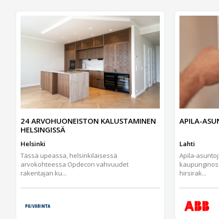
24 ARVOHUONEISTON KALUSTAMINEN
APILA-AS
HELSINGISSÄ
Helsinki
Lahti
Tässä upeassa, helsinkiläisessä
Apila-asunto
arvokohteessa Opdecon vahvuudet
kaupunginos
rakentajan ku...
hirsirak...