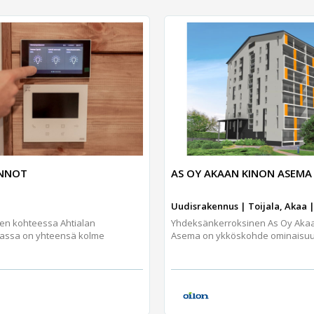
UNNOT
AS OY AKAAN KINON ASEMA
Uudisrakennus | Toijala, Akaa |
jen kohteessa Ahtialan
Yhdeksänkerroksinen As Oy Aka
assa on yhteensä kolme
Asema on ykköskohde ominaisuuks