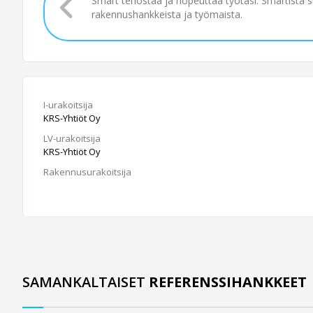
Smart tehostaa ja nopeuttaa työtäsi. Smartista 
rakennushankkeista ja työmaista.
I-urakoitsija
KRS-Yhtiöt Oy
LV-urakoitsija
KRS-Yhtiöt Oy
Rakennusurakoitsija
SAMANKALTAISET
REFERENSSIHANKKEET