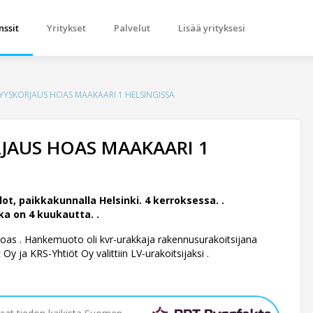
nssit
Yritykset
Palvelut
Lisää yrityksesi
YYSKORJAUS HOAS MAAKAARI 1 HELSINGISSÄ
JAUS HOAS MAAKAARI 1
t, paikkakunnalla Helsinki. 4 kerroksessa. .
ka on 4 kuukautta. .
Hoas .
Hankemuoto oli kvr-urakkaja rakennusurakoitsijana
Oy ja KRS-Yhtiöt Oy valittiin LV-urakoitsijaksi .